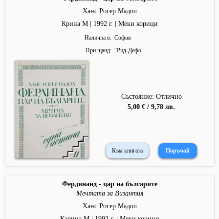
Ханс Рогер Мадол
Крина М | 1992 г. | Меки корици
Налична в
София
При щанд
"
Рид-Дефо
"
Състояние: Отлично
5,00 € / 9,78 лв.
Към книгата
Фердинанд - цар на българите
Мечтата за Византия
Ханс Рогер Мадол
Карина М | 1992 г. | Меки корици