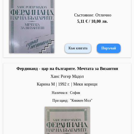
Състояние: Отлично
5,11 € / 10,00 лв.
Към книгата
Фердинанд - цар на българите. Мечтата за Византия
Ханс Рогер Мадол
Карина М | 1992 г. | Меки корици
Налична в
София
При щанд
"
Книжен Мол
"