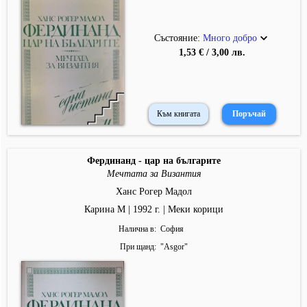
Състояние:
Много добро
1,53 € / 3,00 лв.
Към книгата
Фердинанд - цар на българите
Мечтата за Византия
Ханс Рогер Мадол
Карина М | 1992 г. | Меки корици
Налична в
София
При щанд
"
Asgor
"