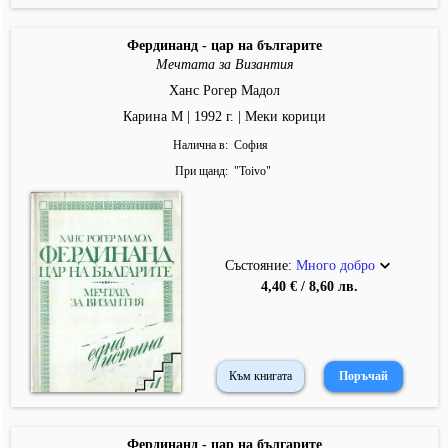
Фердинанд - цар на българите
Мечтата за Византия
Ханс Рогер Мадол
Карина М | 1992 г. | Меки корици
Налична в
София
При щанд
"
Toivo
"
Състояние:
Много добро
4,40 € / 8,60 лв.
Към книгата
Фердинанд - цар на българите