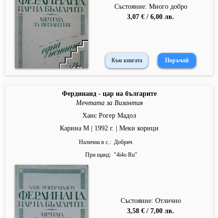
Състояние: Много добро
3,07 € / 6,00 лв.
Към книгата
Фердинанд - цар на българите
Мечтата за Византия
Ханс Рогер Мадол
Карина М | 1992 г. | Меки корици
Налична в с.
Добрич
При щанд
"
4i4o Ru
"
Състояние: Отлично
3,58 € / 7,00 лв.