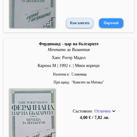
Към книгата
Фердинанд - цар на българите
Мечтата за Византия
Ханс Рогер Мадол
Карина М | 1992 г. | Меки корици
Налична в
Сливница
При щанд
"
Книгите на Митака
"
Състояние:
Отлично
4,00 € / 7,82 лв.