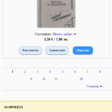
Състояние:
Много добро
3,58 € / 7,00 лв.
Към книгата
Сравни цени
1
2
3
4
5
6
7
8
9
10
11
...
28
Следваща ►
ЗА ПРОЕКТА