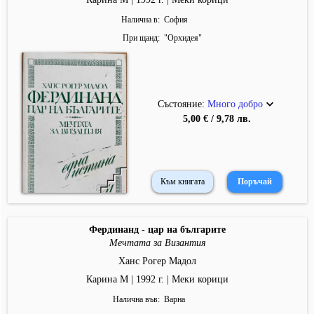
Налична в
София
При щанд
"
Орхидея
"
Състояние:
Много добро
5,00 € / 9,78 лв.
Към книгата
Фердинанд - цар на българите
Мечтата за Византия
Ханс Рогер Мадол
Карина М | 1992 г. | Меки корици
Налична във
Варна