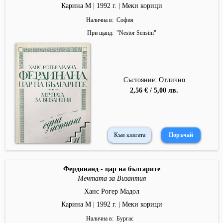
Карина М | 1992 г. | Меки корици
Налична в
София
При щанд
"
Nestor Sensini
"
Състояние: Отлично
2,56 € / 5,00 лв.
Към книгата
Фердинанд - цар на българите
Мечтата за Византия
Ханс Рогер Мадол
Карина М | 1992 г. | Меки корици
Налична в
Бургас