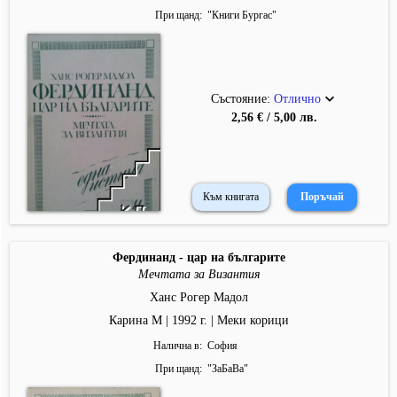
При щанд
"
Книги Бургас
"
Състояние:
Отлично
2,56 € / 5,00 лв.
Към книгата
Фердинанд - цар на българите
Мечтата за Византия
Ханс Рогер Мадол
Карина М | 1992 г. | Меки корици
Налична в
София
При щанд
"
ЗаБаВа
"