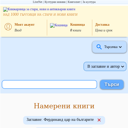
LiterNet
Културни новини
Книгосвят
За култура
над
търговци на стари и нови книги
1000
Моят акаунт
Кошница
Доставка
Вход
0
книги
Цена и срок
Търсачка
В заглавие и автор
Намерени книги
Заглавие: Фердинанд цар на българите