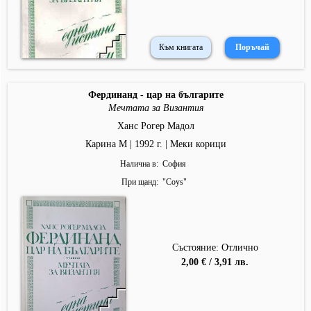
Към книгата
Фердинанд - цар на българите
Мечтата за Византия
Ханс Рогер Мадол
Карина М | 1992 г. | Меки корици
Налична в
София
При щанд
"
Coys
"
Състояние: Отлично
2,00 € / 3,91 лв.