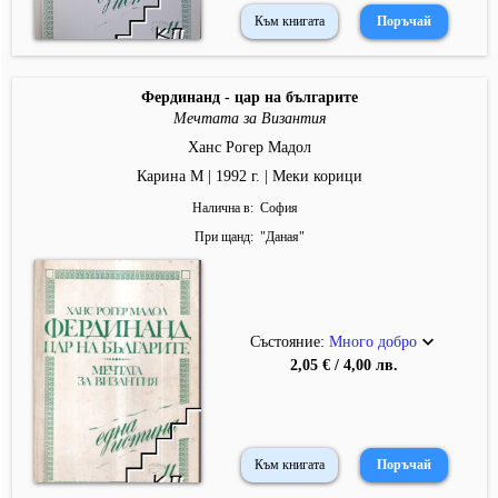
Към книгата
Фердинанд - цар на българите
Мечтата за Византия
Ханс Рогер Мадол
Карина М | 1992 г. | Меки корици
Налична в
София
При щанд
"
Даная
"
Състояние:
Много добро
2,05 € / 4,00 лв.
Към книгата