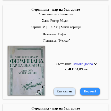
Фердинанд - цар на българите
Мечтата за Византия
Ханс Рогер Мадол
Карина М | 1992 г. | Меки корици
Налична в
София
При щанд
"
Newsart
"
Състояние:
Много добро
2,50 € / 4,89 лв.
Към книгата
Фердинанд - цар на българите