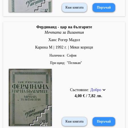
Към книгата
Фердинанд - цар на българите
Мечтата за Византия
Ханс Рогер Мадол
Карина М | 1992 г. | Меки корици
Налична в
София
При щанд
"
Пеликан
"
Състояние:
Добро
4,00 € / 7,82 лв.
Към книгата