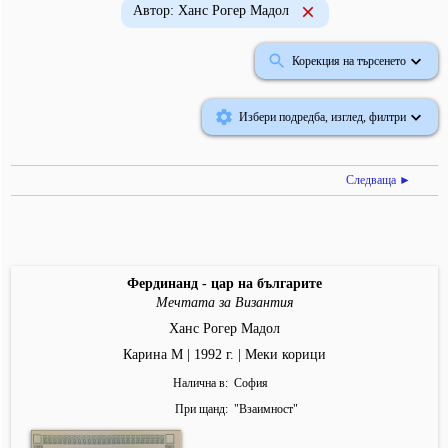
Автор: Ханс Рогер Мадол
Корекция на търсенето
Избери подредба, изглед, филтри
Следваща ►
Фердинанд - цар на българите
Мечтата за Византия
Ханс Рогер Мадол
Карина М | 1992 г. | Меки корици
Налична в
София
При щанд
"
Взаимност
"