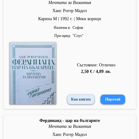
Мечтата за Византия
Ханс Рогер Мадол
Карина М | 1992 г. | Меки корици
Налична в
София
При щанд
"
Coys
"
Състояние: Отлично
2,50 € / 4,89 лв.
Към книгата
Фердинанд - цар на българите
Мечтата за Византия
Ханс Рогер Мадол