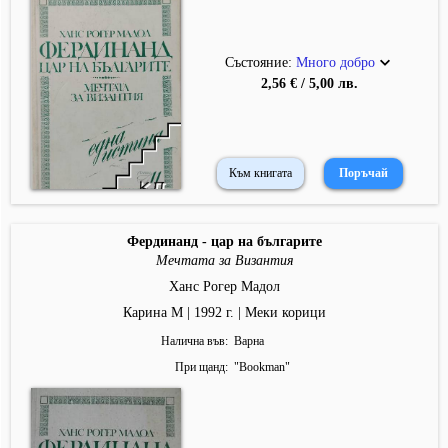
Състояние:
Много добро
2,56 € / 5,00 лв.
Към книгата
Фердинанд - цар на българите
Мечтата за Византия
Ханс Рогер Мадол
Карина М | 1992 г. | Меки корици
Налична във
Варна
При щанд
"
Bookman
"