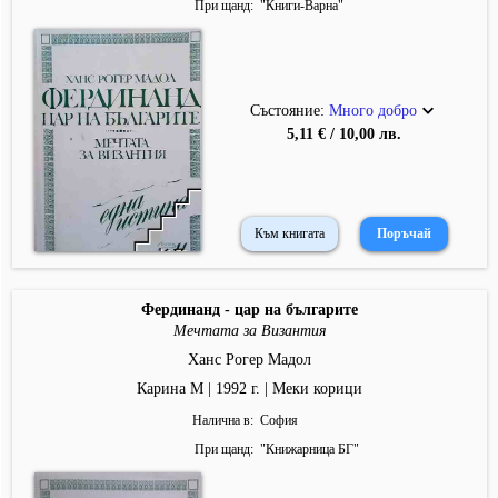
При щанд
"
Книги-Варна
"
Състояние:
Много добро
5,11 € / 10,00 лв.
Към книгата
Фердинанд - цар на българите
Мечтата за Византия
Ханс Рогер Мадол
Карина М | 1992 г. | Меки корици
Налична в
София
При щанд
"
Книжарница БГ
"