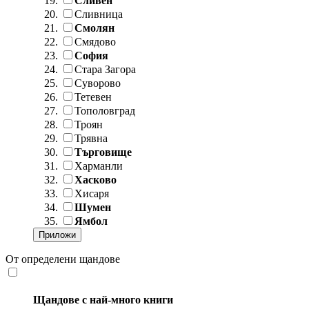
Сливен
Сливница
Смолян
Смядово
София
Стара Загора
Суворово
Тетевен
Тополовград
Троян
Трявна
Търговище
Харманли
Хасково
Хисаря
Шумен
Ямбол
От определени щандове
Щандове с най-много книги