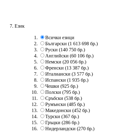
Език
Всички езици
Български
(1 613 698 бр.)
Руски
(140 750 бр.)
Английски
(60 106 бр.)
Немски
(20 056 бр.)
Френски
(13 387 бр.)
Италиански
(3 577 бр.)
Испански
(1 935 бр.)
Чешки
(925 бр.)
Полски
(795 бр.)
Сръбски
(538 бр.)
Румънски
(485 бр.)
Македонски
(452 бр.)
Турски
(367 бр.)
Гръцки
(286 бр.)
Нидерландски
(270 бр.)