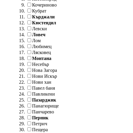
Кочериново
Кубрат
Кърджали
Кюстендил
Левски
Ловеч
Лом
Любимец
Лясковец
Монтана
Несебър
Нова Загора
Нови Искър
Нови хан
Павел баня
Павликени
Пазарджик
Панагюрище
Панчарево
Перник
Петрич
Пещера