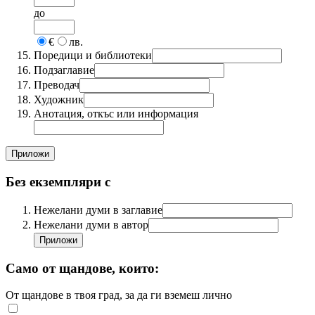
до
€
лв.
Поредици и библиотеки
Подзаглавие
Преводач
Художник
Анотация, откъс или информация
Без екземпляри с
Нежелани думи в заглавие
Нежелани думи в автор
Само от щандове, които:
От щандове в твоя град, за да ги вземеш лично