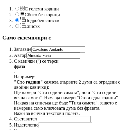
С големи корици
Сбито без корици
Подробен списък
Списък
Само екземпляри с
Заглавие
Автор
С кавички (") се търси
фраза
.
Например:
"Сто години" самота
(първите 2 думи са оградени с
двойни кавички):
Ще намери "Сто години самота", но и "Сто години
вечна самота". Няма да намери "Сто и една години".
Накрая на списъка ще бъде "Тиха самота", защото е
намерена само ключовата дума без фразата.
Важи за всички текстови полета.
Съставител
Издателство