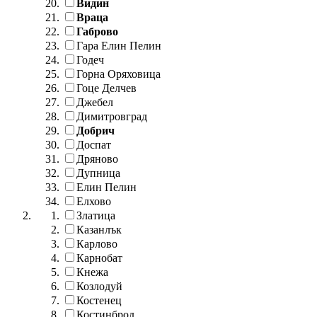
Видин
Враца
Габрово
Гара Елин Пелин
Годеч
Горна Оряховица
Гоце Делчев
Джебел
Димитровград
Добрич
Доспат
Дряново
Дупница
Елин Пелин
Елхово
Златица
Казанлък
Карлово
Карнобат
Кнежа
Козлодуй
Костенец
Костинброд