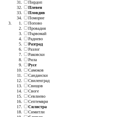
Пирдоп
Плевен
Пловдив
Поморие
Попово
Провадия
Първомай
Раднево
Разград
Разлог
Раковски
Рила
Русе
Самоков
Сандански
Свиленград
Свищов
Своге
Севлиево
Септември
Силистра
Симитли