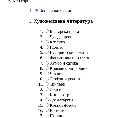
Категория
Всички категории
Художествена литература
Българска проза
Чужда проза
Класика
Поезия
Исторически романи
Фантастика и фентъзи
Хумор и сатира
Криминални романи
Чиклит
Любовни романи
Трилъри
Ужаси
Книги-игри
Драматургия
Кратки форми
Есеистика
Пътеписи