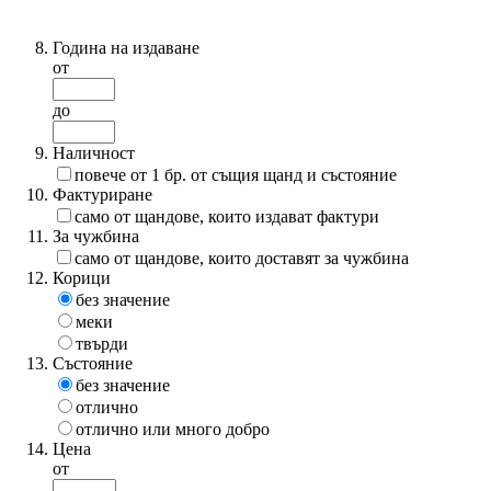
Година на издаване
от
до
Наличност
повече от 1 бр. от същия щанд и състояние
Фактуриране
само от щандове, които издават фактури
За чужбина
само от щандове, които доставят за чужбина
Корици
без значение
меки
твърди
Състояние
без значение
отлично
отлично или много добро
Цена
от