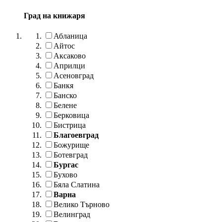
Град на книжаря
Абланица
Айтос
Аксаково
Априлци
Асеновград
Банкя
Банско
Белене
Берковица
Бистрица
Благоевград
Божурище
Ботевград
Бургас
Бухово
Бяла Слатина
Варна
Велико Търново
Велинград