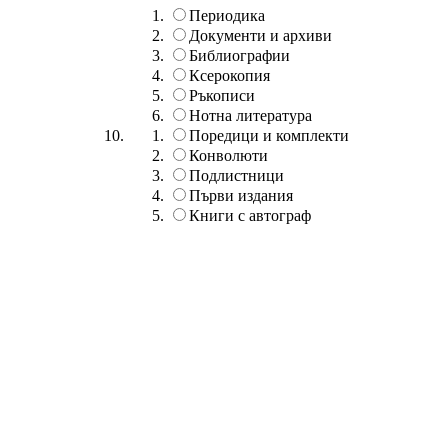
Периодика
Документи и архиви
Библиографии
Ксерокопия
Ръкописи
Нотна литература
Поредици и комплекти
Конволюти
Подлистници
Първи издания
Книги с автограф