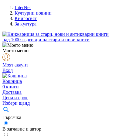
LiterNet
Културни новини
Книгосвят
За култура
над
1000
търговци на стари и нови книги
Моето меню
Моят акаунт
Вход
Кошница
0
книги
Доставка
Цена и срок
Избери щанд
Търсачка
В заглавие и автор