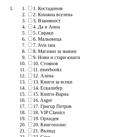
1.
Костадинов
2.
Книжна вселена
3.
Взаимност
4.
Да и Анна
5.
Свраки
6.
Мальовица
7.
Avis rara
8.
Магазин за знание
9.
Нови и стари книги
10.
Стоянов
11.
morebooks
12.
Алена
13.
Книги за всеки
14.
Ескалибур
15.
Книги-Варна
16.
Asgor
17.
Григор Петров
18.
VIP Classics
19.
Орхидея
20.
Книгополис
21.
Възход
22.
Coys