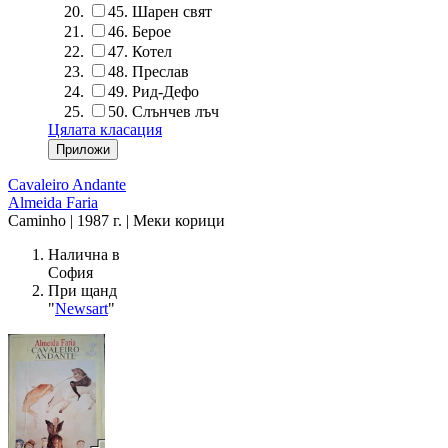
45.
Шарен свят
46.
Берое
47.
Котел
48.
Преслав
49.
Рид-Дефо
50.
Слънчев лъч
Цялата класация
Cavaleiro Andante
Almeida Faria
Caminho | 1987 г. | Меки корици
Налична в
София
При щанд
"
Newsart
"