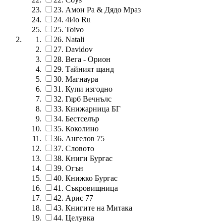
23.
Амон Ра & Дядо Мраз
24.
4i4o Ru
25.
Toivo
26.
Natali
27.
Davidov
28.
Вега - Орион
29.
Тайният щанд
30.
Магнаура
31.
Купи изгодно
32.
Гярб Вечнълс
33.
Книжарница БГ
34.
Бестселър
35.
Коколино
36.
Ангелов 75
37.
Словото
38.
Книги Бургас
39.
Огън
40.
Книжко Бургас
41.
Съкровищница
42.
Арис 77
43.
Книгите на Митака
44.
Целувка