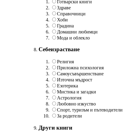
Готварски книги
Здраве
Справочници
Хоби
Градина
Домашни любимци
Мода и облекло
Себеизрастване
Религия
Приложна психология
Самоусъвършенстване
Източна мъдрост
Езотерика
Мистика и загадки
Астрология
Любовно изкуство
Спорт, туризъм и пътеводители
За родители
Други книги