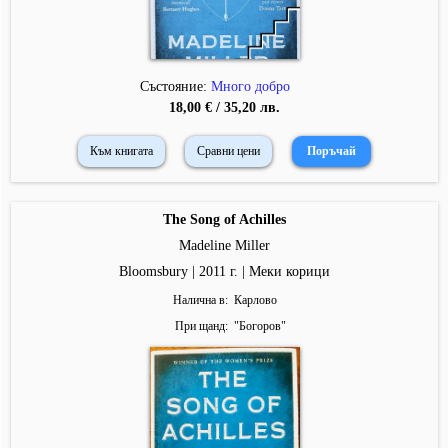
Състояние:
Много добро
18,00 € / 35,20 лв.
Към книгата
Сравни цени
The Song of Achilles
Madeline Miller
Bloomsbury | 2011 г. | Меки корици
Налична в
Карлово
При щанд
"
Богоров
"