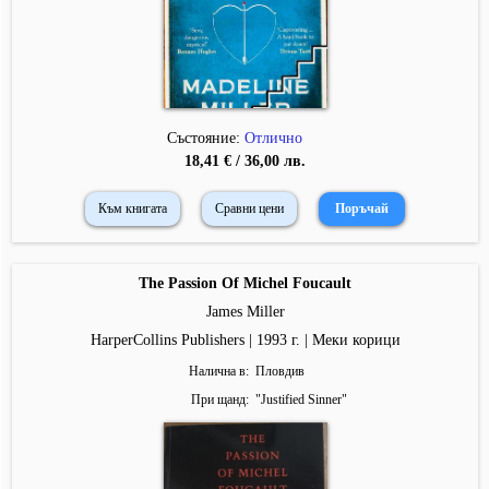
Състояние:
Отлично
18,41 € / 36,00 лв.
Към книгата
Сравни цени
The Passion Of Michel Foucault
James Miller
HarperCollins Publishers | 1993 г. | Меки корици
Налична в
Пловдив
При щанд
"
Justified Sinner
"