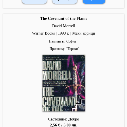
The Covenant of the Flame
David Morrell
Warner Books | 1990 г. | Меки корици
Налична в
София
При щанд
"
Горски
"
Състояние: Добро
2,56 € / 5,00 лв.