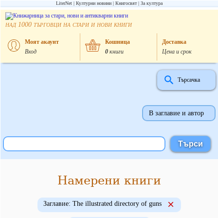
LiterNet
Културни новини
Книгосвят
За култура
над
търговци на стари и нови книги
1000
Моят акаунт
Кошница
Доставка
Вход
0
книги
Цена и срок
Търсачка
В заглавие и автор
Намерени книги
Заглавие: The illustrated directory of guns