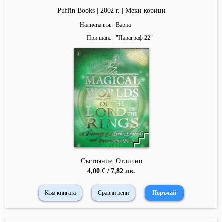
Puffin Books | 2002 г. | Меки корици
Налична във
Варна
При щанд
"
Параграф 22
"
Състояние: Отлично
4,00 € / 7,82 лв.
Към книгата
Сравни цени