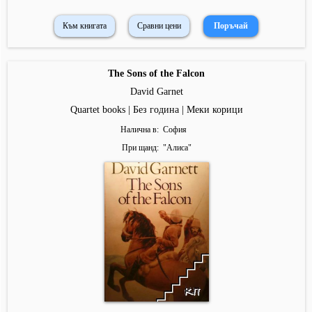
Към книгата
Сравни цени
The Sons of the Falcon
David Garnet
Quartet books | Без година | Меки корици
Налична в
София
При щанд
"
Алиса
"