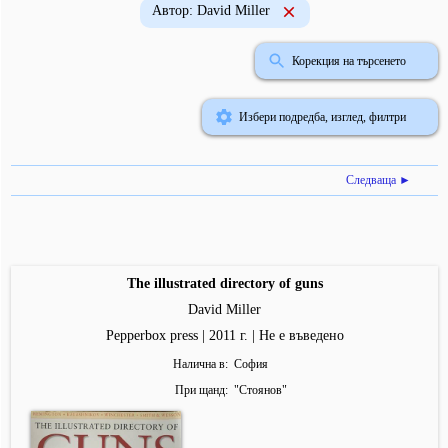
Автор: David Miller
Корекция на търсенето
Избери подредба, изглед, филтри
Следваща ►
The illustrated directory of guns
David Miller
Pepperbox press | 2011 г. | Не е въведено
Налична в
София
При щанд
"
Стоянов
"