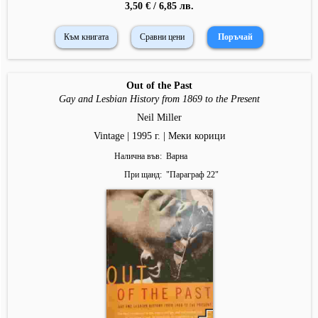
3,50 € / 6,85 лв.
Към книгата
Сравни цени
Out of the Past
Gay and Lesbian History from 1869 to the Present
Neil Miller
Vintage | 1995 г. | Меки корици
Налична във
Варна
При щанд
"
Параграф 22
"