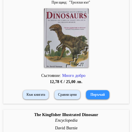
При щанд
"
Тролски кът
"
Състояние:
Много добро
12,78 € / 25,00 лв.
Към книгата
Сравни цени
The Kingfisher Illustrated Dinosaur
Encyclopedia
David Burnie