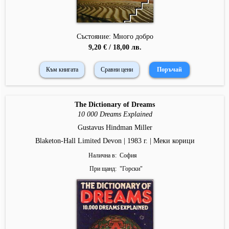
Състояние: Много добро
9,20 € / 18,00 лв.
Към книгата
Сравни цени
The Dictionary of Dreams
10 000 Dreams Explained
Gustavus Hindman Miller
Blaketon-Hall Limited Devon | 1983 г. | Меки корици
Налична в
София
При щанд
"
Горски
"