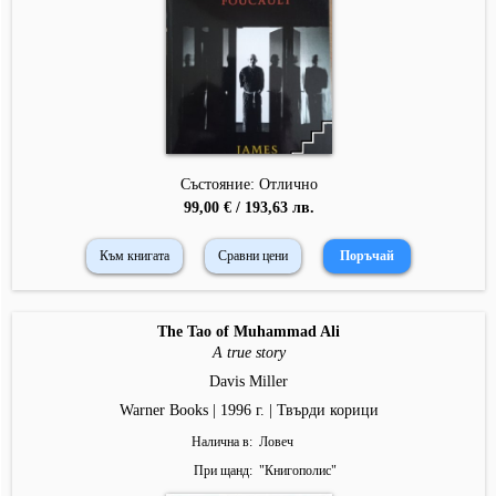
Състояние: Отлично
99,00 € / 193,63 лв.
Към книгата
Сравни цени
The Tao of Muhammad Ali
A true story
Davis Miller
Warner Books | 1996 г. | Твърди корици
Налична в
Ловеч
При щанд
"
Книгополис
"