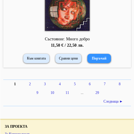
Състояние: Много добро
11,50 € / 22,50 лв.
Към книгата
Сравни цени
1
2
3
4
5
6
7
8
9
10
11
...
29
Следваща ►
ЗА ПРОЕКТА