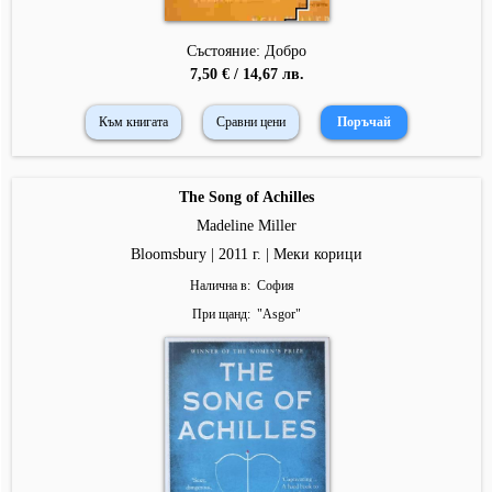
Състояние: Добро
7,50 € / 14,67 лв.
Към книгата
Сравни цени
The Song of Achilles
Madeline Miller
Bloomsbury | 2011 г. | Меки корици
Налична в
София
При щанд
"
Asgor
"