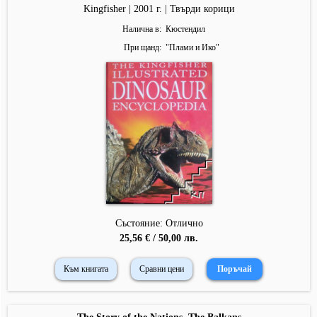
Kingfisher | 2001 г. | Твърди корици
Налична в
Кюстендил
При щанд
"
Плами и Ико
"
Състояние: Отлично
25,56 € / 50,00 лв.
Към книгата
Сравни цени