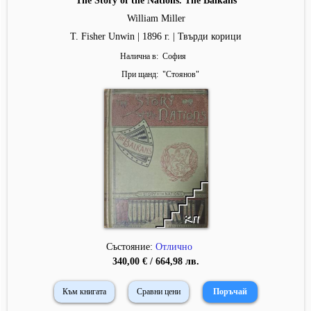
The Story of the Nations. The Balkans
William Miller
T. Fisher Unwin | 1896 г. | Твърди корици
Налична в
София
При щанд
"
Стоянов
"
Състояние:
Отлично
340,00 € / 664,98 лв.
Към книгата
Сравни цени