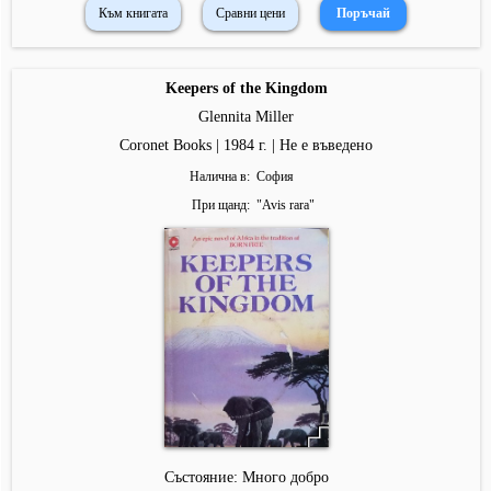
Към книгата
Сравни цени
Keepers of the Kingdom
Glennita Miller
Coronet Books | 1984 г. | Не е въведено
Налична в
София
При щанд
"
Avis rara
"
Състояние: Много добро