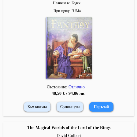
Налична в
Годеч
При щанд
"
UMa
"
Състояние:
Отлично
48,50 € / 94,86 лв.
Към книгата
Сравни цени
The Magical Worlds of the Lord of the Rings
David Colbert