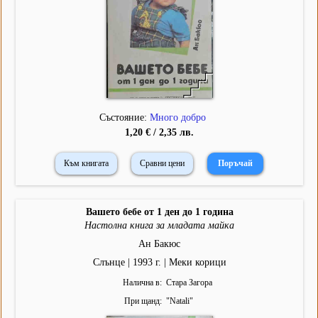
Състояние:
Много добро
1,20 € / 2,35 лв.
Към книгата
Сравни цени
Вашето бебе от 1 ден до 1 година
Настолна книга за младата майка
Ан Бакюс
Слънце | 1993 г. | Меки корици
Налична в
Стара Загора
При щанд
"
Natali
"