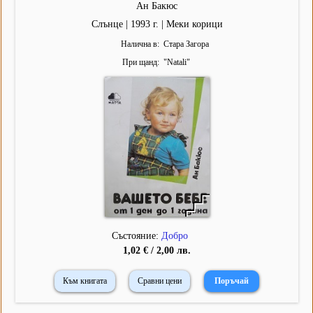
Ан Бакюс
Слънце | 1993 г. | Меки корици
Налична в
Стара Загора
При щанд
"
Natali
"
Състояние:
Добро
1,02 € / 2,00 лв.
Към книгата
Сравни цени