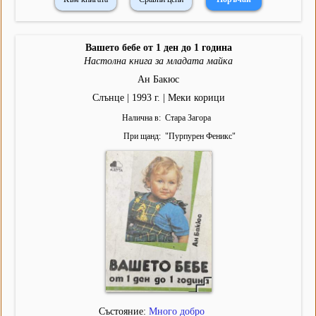
Вашето бебе от 1 ден до 1 година
Настолна книга за младата майка
Ан Бакюс
Слънце | 1993 г. | Меки корици
Налична в
Стара Загора
При щанд
"
Пурпурен Феникс
"
Състояние:
Много добро