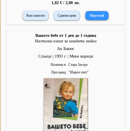
1,02 € / 2,00 лв.
Към книгата
Сравни цени
Вашето бебе от 1 ден до 1 година
Настолна книга за младата майка
Ан Бакюс
Слънце | 1993 г. | Меки корици
Налична в
Стара Загора
При щанд
"
Шарен свят
"