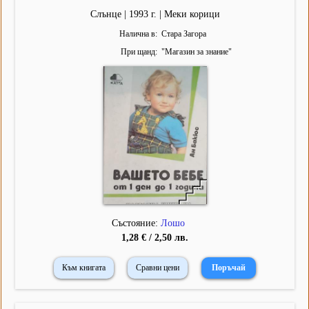
Слънце | 1993 г. | Меки корици
Налична в
Стара Загора
При щанд
"
Магазин за знание
"
Състояние:
Лошо
1,28 € / 2,50 лв.
Към книгата
Сравни цени