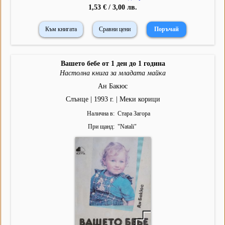
1,53 € / 3,00 лв.
Към книгата
Сравни цени
Вашето бебе от 1 ден до 1 година
Настолна книга за младата майка
Ан Бакюс
Слънце | 1993 г. | Меки корици
Налична в
Стара Загора
При щанд
"
Natali
"