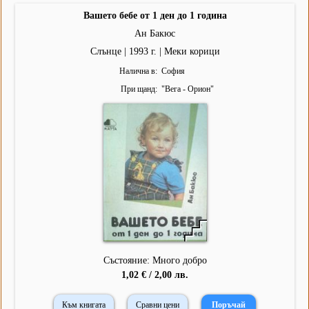
Вашето бебе от 1 ден до 1 година
Ан Бакюс
Слънце | 1993 г. | Меки корици
Налична в
София
При щанд
"
Вега - Орион
"
Състояние: Много добро
1,02 € / 2,00 лв.
Към книгата
Сравни цени