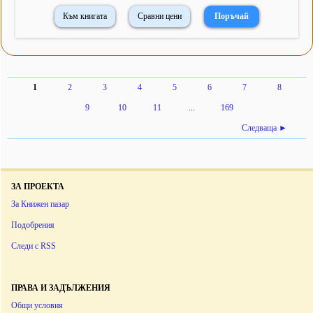
Към книгата
Сравни цени
1
2
3
4
5
6
7
8
9
10
11
...
169
Следваща ►
ЗА ПРОЕКТА
За Книжен пазар
Подобрения
Следи с RSS
ПРАВА И ЗАДЪЛЖЕНИЯ
Общи условия