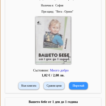
Налична в
София
При щанд
"
Вега - Орион
"
Състояние:
Много добро
1,02 € / 2,00 лв.
Към книгата
Сравни цени
Вашето бебе от 1 ден до 1 година