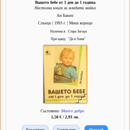
Вашето бебе от 1 ден до 1 година
Настолна книга за младата майка
Ан Бакюс
Слънце | 1993 г. | Меки корици
Налична в
Стара Загора
При щанд
"
Да и Анна
"
Състояние:
Много добро
1,50 € / 2,93 лв.
Към книгата
Сравни цени