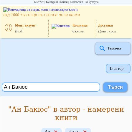
LiterNet
Културни новини
Книгосвят
За култура
над
търговци на стари и нови книги
1000
Моят акаунт
Кошница
Доставка
Вход
0
книги
Цена и срок
Търсачка
В автор
"Ан Бакюс" в автор - намерени
книги
Ан
Бакюс