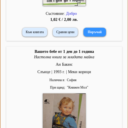
Състояние:
Добро
1,02 € / 2,00 лв.
Към книгата
Сравни цени
Вашето бебе от 1 ден до 1 година
Настолна книга за младата майка
Ан Бакюс
Слънце | 1993 г. | Меки корици
Налична в
София
При щанд
"
Книжен Мол
"