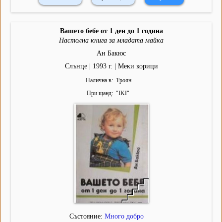
Вашето бебе от 1 ден до 1 година
Настолна книга за младата майка
Ан Бакюс
Слънце | 1993 г. | Меки корици
Налична в
Троян
При щанд
"
IKI
"
Състояние:
Много добро