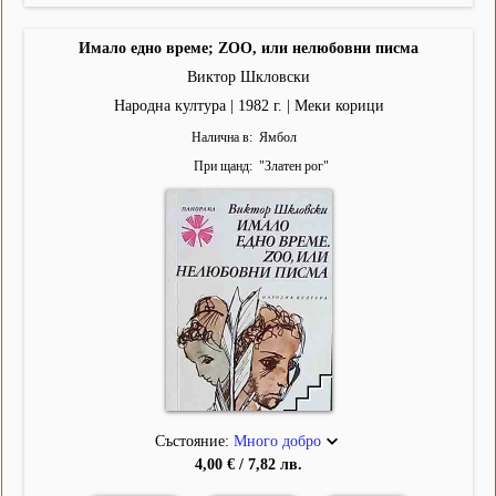
Имало едно време; ZOO, или нелюбовни писма
Виктор Шкловски
Народна култура | 1982 г. | Меки корици
Налична в
Ямбол
При щанд
"
Златен рог
"
Състояние:
Много добро
4,00 € / 7,82 лв.