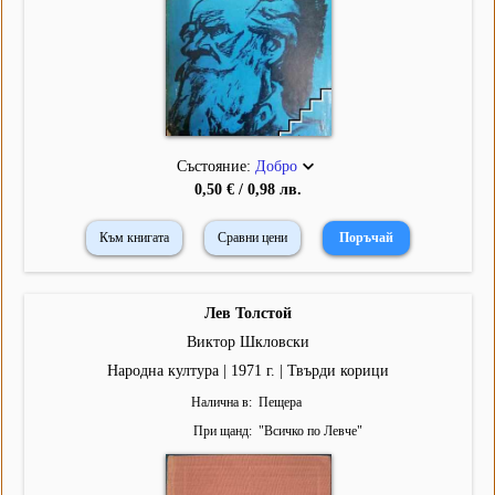
Състояние:
Добро
0,50 € / 0,98 лв.
Към книгата
Сравни цени
Лев Толстой
Виктор Шкловски
Народна култура | 1971 г. | Твърди корици
Налична в
Пещера
При щанд
"
Всичко по Левче
"