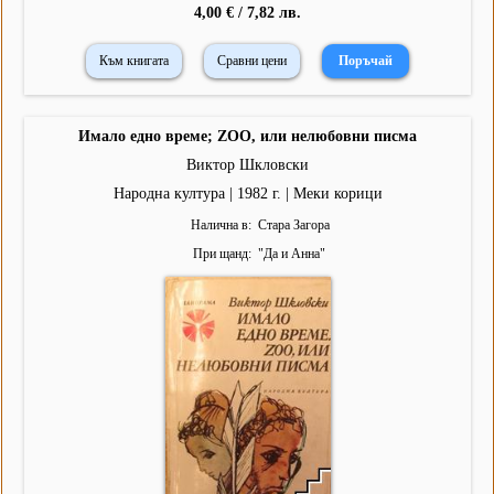
4,00 € / 7,82 лв.
Към книгата
Сравни цени
Имало едно време; ZOO, или нелюбовни писма
Виктор Шкловски
Народна култура | 1982 г. | Меки корици
Налична в
Стара Загора
При щанд
"
Да и Анна
"