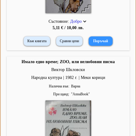
Състояние:
Добро
5,11 € / 10,00 лв.
Към книгата
Сравни цени
Имало едно време; ZOO, или нелюбовни писма
Виктор Шкловски
Народна култура | 1982 г. | Меки корици
Налична във
Варна
При щанд
"
AnnaBook
"