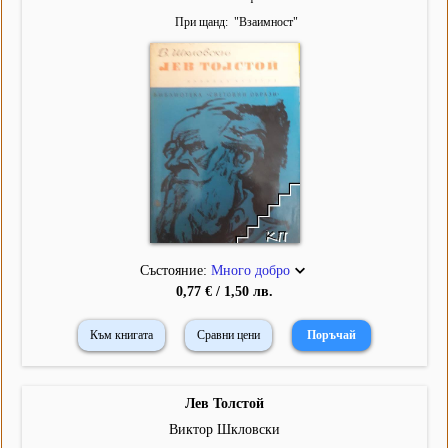
При щанд
"
Взаимност
"
Състояние:
Много добро
0,77 € / 1,50 лв.
Към книгата
Сравни цени
Лев Толстой
Виктор Шкловски