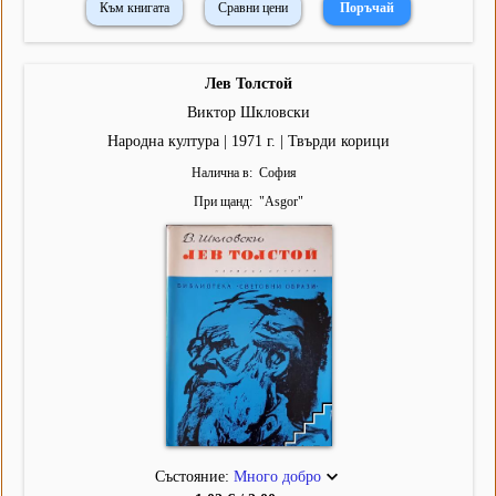
Към книгата
Сравни цени
Лев Толстой
Виктор Шкловски
Народна култура | 1971 г. | Твърди корици
Налична в
София
При щанд
"
Asgor
"
Състояние:
Много добро