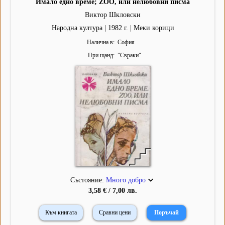
Имало едно време; ZOO, или нелюбовни писма
Виктор Шкловски
Народна култура | 1982 г. | Меки корици
Налична в
София
При щанд
"
Свраки
"
Състояние:
Много добро
3,58 € / 7,00 лв.
Към книгата
Сравни цени