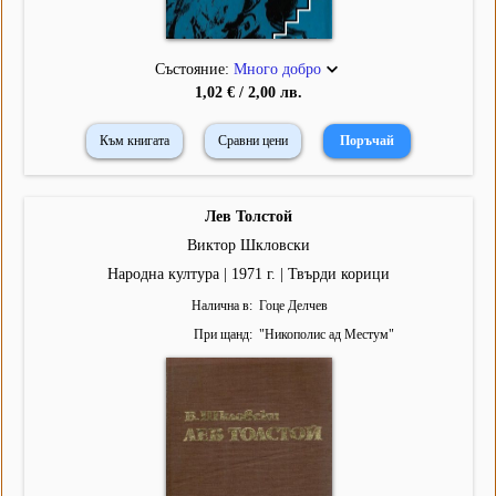
Състояние:
Много добро
1,02 € / 2,00 лв.
Към книгата
Сравни цени
Лев Толстой
Виктор Шкловски
Народна култура | 1971 г. | Твърди корици
Налична в
Гоце Делчев
При щанд
"
Никополис ад Местум
"