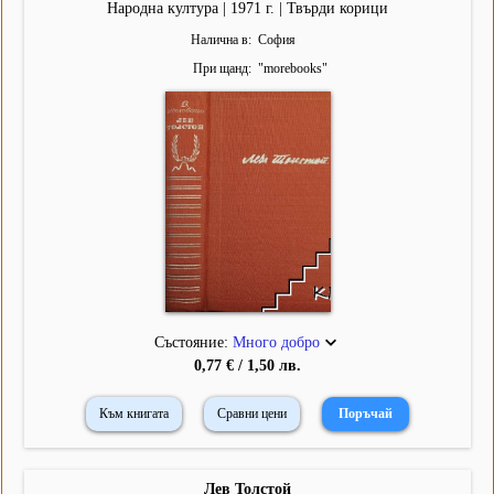
Народна култура | 1971 г. | Твърди корици
Налична в
София
При щанд
"
morebooks
"
Състояние:
Много добро
0,77 € / 1,50 лв.
Към книгата
Сравни цени
Лев Толстой