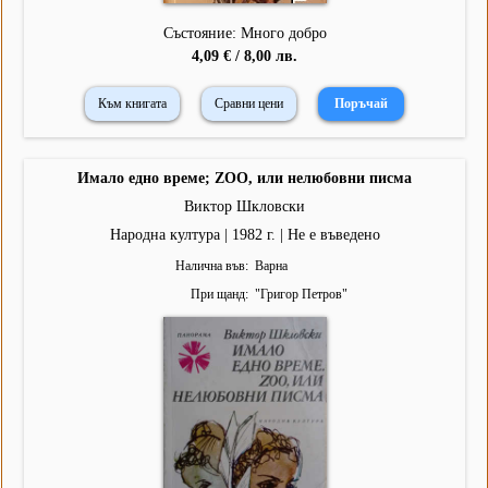
Състояние: Много добро
4,09 € / 8,00 лв.
Към книгата
Сравни цени
Имало едно време; ZOO, или нелюбовни писма
Виктор Шкловски
Народна култура | 1982 г. | Не е въведено
Налична във
Варна
При щанд
"
Григор Петров
"