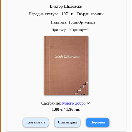
Виктор Шкловски
Народна култура | 1971 г. | Твърди корици
Налична в
Горна Оряховица
При щанд
"
Страницата
"
Състояние:
Много добро
1,00 € / 1,96 лв.
Към книгата
Сравни цени