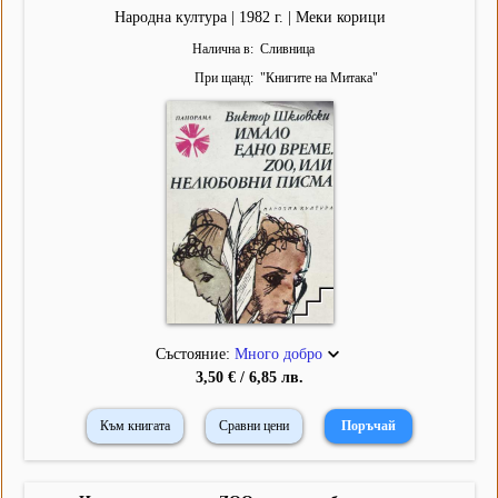
Народна култура | 1982 г. | Меки корици
Налична в
Сливница
При щанд
"
Книгите на Митака
"
Състояние:
Много добро
3,50 € / 6,85 лв.
Към книгата
Сравни цени