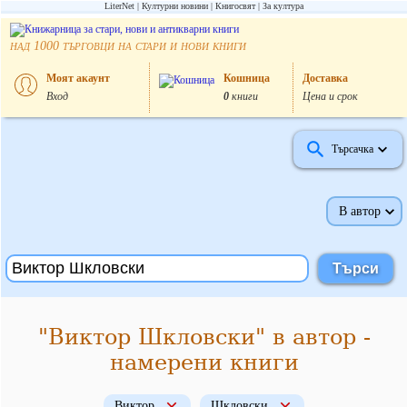
LiterNet
Културни новини
Книгосвят
За култура
над
търговци на стари и нови книги
1000
Моят акаунт
Кошница
Доставка
Вход
0
книги
Цена и срок
Търсачка
В автор
"Виктор Шкловски" в автор -
намерени книги
Виктор
Шкловски