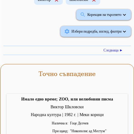
Корекция на търсенето
Избери подредба, изглед, филтри
Следваща ►
Точно съвпадение
Имало едно време; ZOO, или нелюбовни писма
Виктор Шкловски
Народна култура | 1982 г. | Меки корици
Налична в
Гоце Делчев
При щанд
"
Никополис ад Местум
"