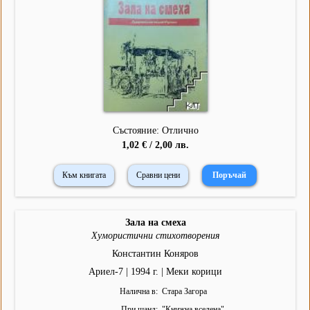
Състояние: Отлично
1,02 € / 2,00 лв.
Към книгата
Сравни цени
Зала на смеха
Хумористични стихотворения
Константин Коняров
Ариел-7 | 1994 г. | Меки корици
Налична в
Стара Загора
При щанд
"
Книжна вселена
"