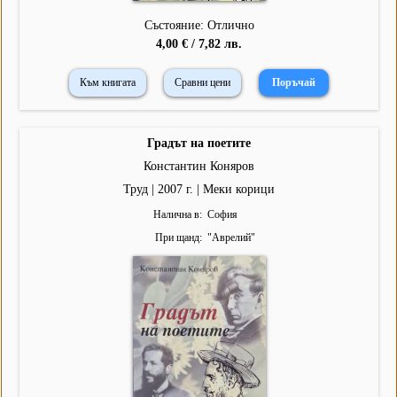
Състояние: Отлично
4,00 € / 7,82 лв.
Към книгата
Сравни цени
Градът на поетите
Константин Коняров
Труд | 2007 г. | Меки корици
Налична в
София
При щанд
"
Аврелий
"