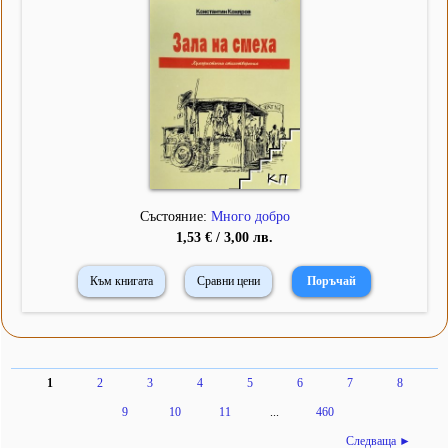
Състояние:
Много добро
1,53 € / 3,00 лв.
Към книгата
Сравни цени
1
2
3
4
5
6
7
8
9
10
11
...
460
Следваща ►