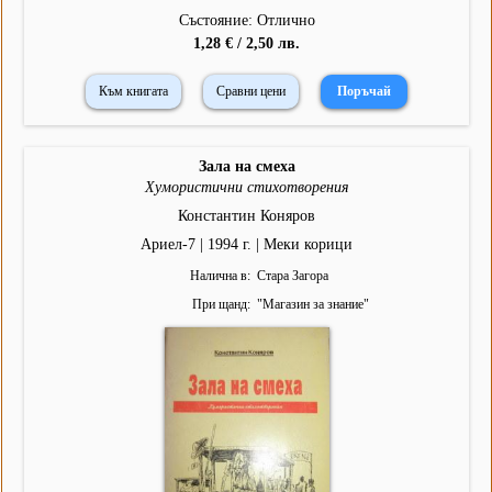
Състояние: Отлично
1,28 € / 2,50 лв.
Към книгата
Сравни цени
Зала на смеха
Хумористични стихотворения
Константин Коняров
Ариел-7 | 1994 г. | Меки корици
Налична в
Стара Загора
При щанд
"
Магазин за знание
"