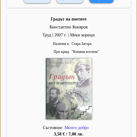
Градът на поетите
Константин Коняров
Труд | 2007 г. | Меки корици
Налична в
Стара Загора
При щанд
"
Книжна вселена
"
Състояние:
Много добро
3,58 € / 7,00 лв.