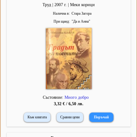
Труд | 2007 г. | Меки корици
Налична в
Стара Загора
При щанд
"
Да и Анна
"
Състояние:
Много добро
3,32 € / 6,50 лв.
Към книгата
Сравни цени