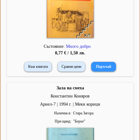
Състояние:
Много добро
0,77 € / 1,50 лв.
Към книгата
Сравни цени
Зала на смеха
Константин Коняров
Ариел-7 | 1994 г. | Меки корици
Налична в
Стара Загора
При щанд
"
Берое
"