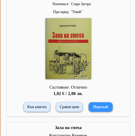
Налична в
Стара Загора
При щанд
"
Natali
"
Състояние: Отлично
1,02 € / 2,00 лв.
Към книгата
Сравни цени
Зала на смеха
Константин Коняров