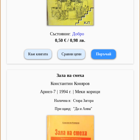
Състояние:
Добро
0,50 € / 0,98 лв.
Към книгата
Сравни цени
Зала на смеха
Константин Коняров
Ариел-7 | 1994 г. | Меки корици
Налична в
Стара Загора
При щанд
"
Да и Анна
"