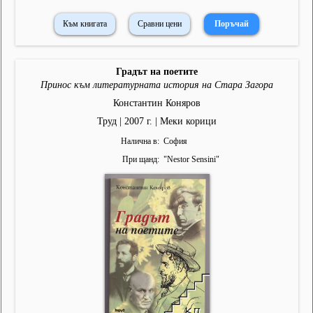
Към книгата
Сравни цени
Градът на поетите
Принос към литературната история на Стара Загора
Константин Коняров
Труд | 2007 г. | Меки корици
Налична в
София
При щанд
"
Nestor Sensini
"