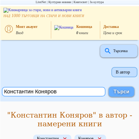
LiterNet
Културни новини
Книгосвят
За култура
над
търговци на стари и нови книги
1000
Моят акаунт
Кошница
Доставка
Вход
0
книги
Цена и срок
Търсачка
В автор
"Константин Коняров" в автор -
намерени книги
Константин
Коняров