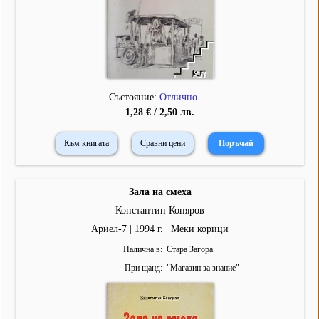
Състояние:
Отлично
1,28 € / 2,50 лв.
Към книгата
Сравни цени
Зала на смеха
Константин Коняров
Ариел-7 | 1994 г. | Меки корици
Налична в
Стара Загора
При щанд
"
Магазин за знание
"