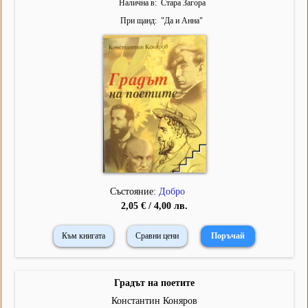
Налична в
Стара Загора
При щанд
"
Да и Анна
"
Състояние:
Добро
2,05 € / 4,00 лв.
Към книгата
Сравни цени
Градът на поетите
Константин Коняров