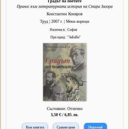
Градът на поетите
Принос към литературната история на Стара Загора
Константин Коняров
Труд | 2007 г. | Меки корици
Налична в
София
При щанд
"
ЗаБаВа
"
Състояние: Отлично
3,50 € / 6,85 лв.
Към книгата
Сравни цени