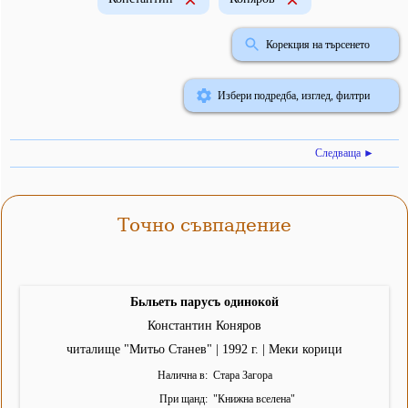
Корекция на търсенето
Избери подредба, изглед, филтри
Следваща ►
Точно съвпадение
Бьльеть парусъ одинокой
Константин Коняров
читалище "Митьо Станев" | 1992 г. | Меки корици
Налична в
Стара Загора
При щанд
"
Книжна вселена
"