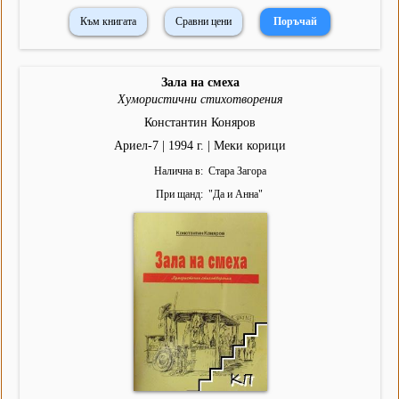
Към книгата
Сравни цени
Зала на смеха
Хумористични стихотворения
Константин Коняров
Ариел-7 | 1994 г. | Меки корици
Налична в
Стара Загора
При щанд
"
Да и Анна
"