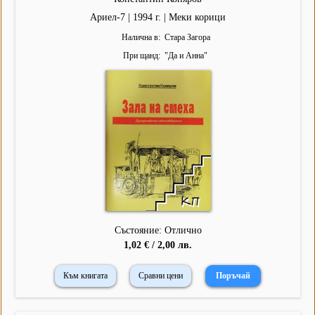
Ариел-7 | 1994 г. | Меки корици
Налична в
Стара Загора
При щанд
"
Да и Анна
"
Състояние: Отлично
1,02 € / 2,00 лв.
Към книгата
Сравни цени