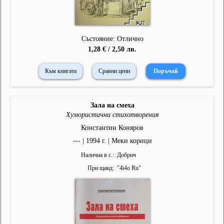
Състояние: Отлично
1,28 € / 2,50 лв.
Към книгата
Сравни цени
Зала на смеха
Хумористични стихотворения
Константин Коняров
--- | 1994 г. | Меки корици
Налична в с.
Добрич
При щанд
"
4i4o Ru
"