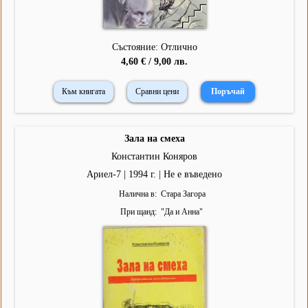
Състояние: Отлично
4,60 € / 9,00 лв.
Към книгата
Сравни цени
Зала на смеха
Константин Коняров
Ариел-7 | 1994 г. | Не е въведено
Налична в
Стара Загора
При щанд
"
Да и Анна
"