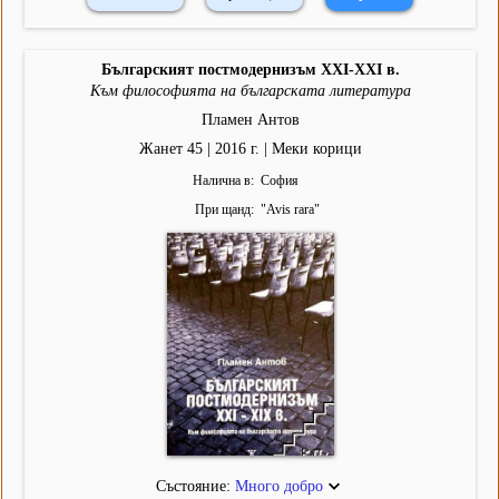
Българският постмодернизъм XXI-XXI в.
Към философията на българската литература
Пламен Антов
Жанет 45 | 2016 г. | Меки корици
Налична в
София
При щанд
"
Avis rara
"
Състояние:
Много добро