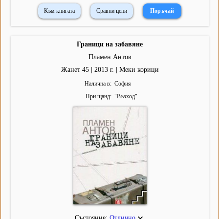
Към книгата
Сравни цени
Граници на забавяне
Пламен Антов
Жанет 45 | 2013 г. | Меки корици
Налична в
София
При щанд
"
Възход
"
Състояние:
Отлично