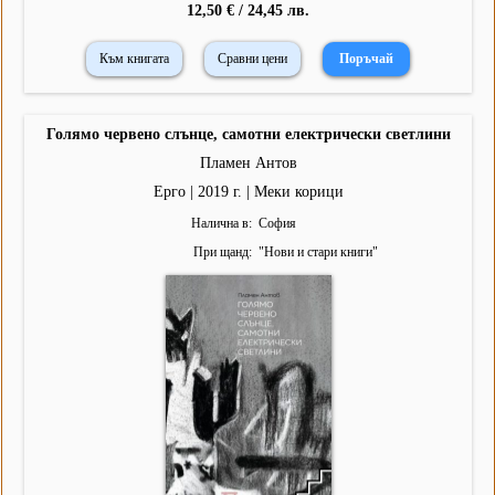
12,50 € / 24,45 лв.
Към книгата
Сравни цени
Голямо червено слънце, самотни електрически светлини
Пламен Антов
Ерго | 2019 г. | Меки корици
Налична в
София
При щанд
"
Нови и стари книги
"