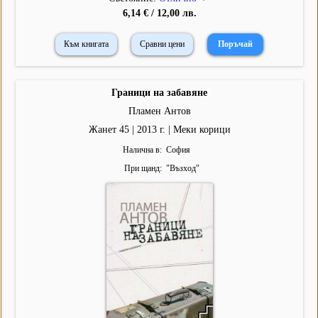
6,14 € / 12,00 лв.
Към книгата
Сравни цени
Граници на забавяне
Пламен Антов
Жанет 45 | 2013 г. | Меки корици
Налична в
София
При щанд
"
Възход
"