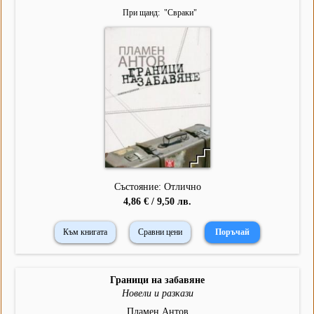
При щанд
"
Свраки
"
Състояние: Отлично
4,86 € / 9,50 лв.
Към книгата
Сравни цени
Граници на забавяне
Новели и разкази
Пламен Антов