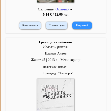
Състояние:
Отлично
6,14 € / 12,00 лв.
Към книгата
Сравни цени
Граници на забавяне
Новели и разкази
Пламен Антов
Жанет 45 | 2013 г. | Меки корици
Налична в
Ямбол
При щанд
"
Златен рог
"