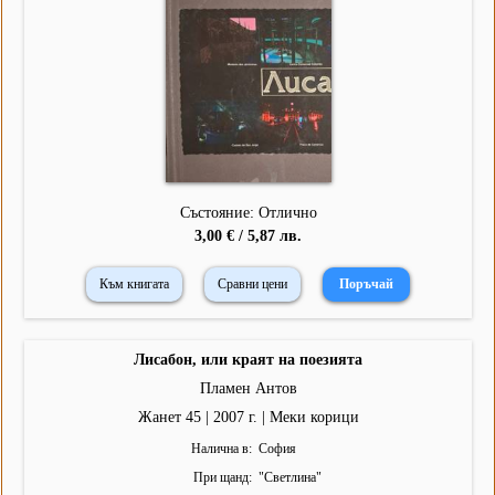
Състояние: Отлично
3,00 € / 5,87 лв.
Към книгата
Сравни цени
Лисабон, или краят на поезията
Пламен Антов
Жанет 45 | 2007 г. | Меки корици
Налична в
София
При щанд
"
Светлина
"