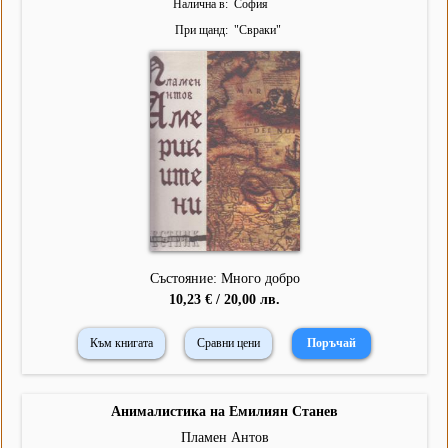
Налична в
София
При щанд
"
Свраки
"
Състояние: Много добро
10,23 € / 20,00 лв.
Към книгата
Сравни цени
Анималистика на Емилиян Станев
Пламен Антов