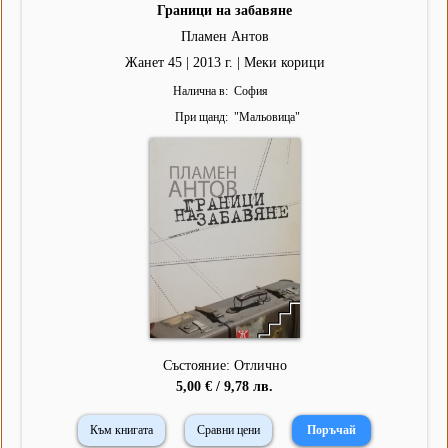
Граници на забавяне
Пламен Антов
Жанет 45 | 2013 г. | Меки корици
Налична в
София
При щанд
"
Мальовица
"
Състояние: Отлично
5,00 € / 9,78 лв.
Към книгата
Сравни цени