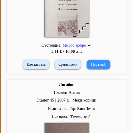
Състояние:
Много добро
5,11 € / 10,00 лв.
Към книгата
Сравни цени
Лисабон
Пламен Антов
Жанет 45 | 2007 г. | Меки корици
Налична в с.
Гара Елин Пелин
При щанд
"
Ромен Гари
"