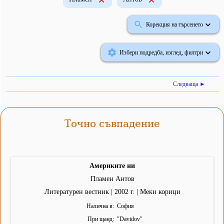
Корекция на търсенето
Избери подредба, изглед, филтри
Следваща ►
Точно съвпадение
Америките ни
Пламен Антов
Литературен вестник | 2002 г. | Меки корици
Налична в
София
При щанд
"
Davidov
"