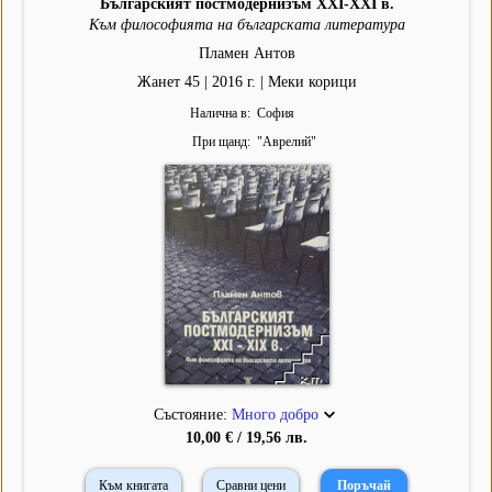
Българският постмодернизъм XXI-XXI в.
Към философията на българската литература
Пламен Антов
Жанет 45 | 2016 г. | Меки корици
Налична в
София
При щанд
"
Аврелий
"
Състояние:
Много добро
10,00 € / 19,56 лв.
Към книгата
Сравни цени