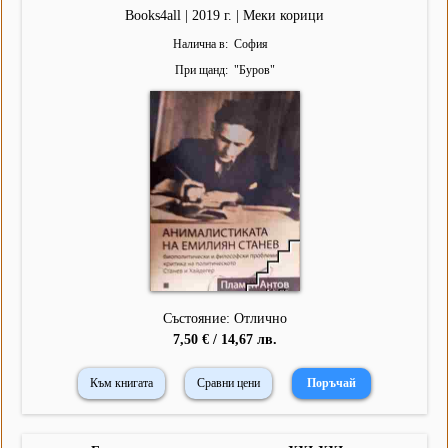
Books4all | 2019 г. | Меки корици
Налична в
София
При щанд
"
Буров
"
Състояние: Отлично
7,50 € / 14,67 лв.
Към книгата
Сравни цени