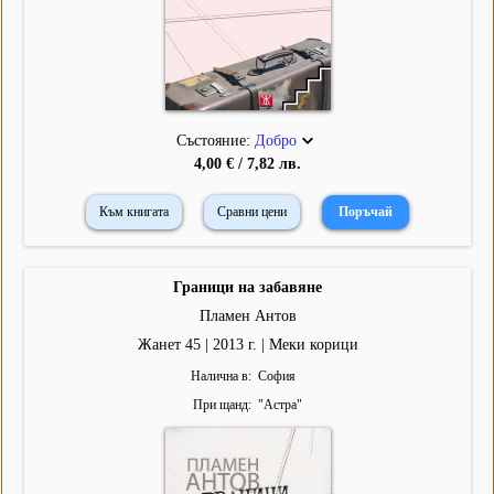
Състояние:
Добро
4,00 € / 7,82 лв.
Към книгата
Сравни цени
Граници на забавяне
Пламен Антов
Жанет 45 | 2013 г. | Меки корици
Налична в
София
При щанд
"
Астра
"