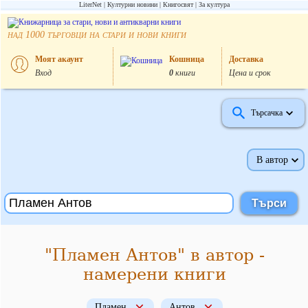
LiterNet
Културни новини
Книгосвят
За култура
над
търговци на стари и нови книги
1000
Моят акаунт
Кошница
Доставка
Вход
0
книги
Цена и срок
Търсачка
В автор
"Пламен Антов" в автор -
намерени книги
Пламен
Антов