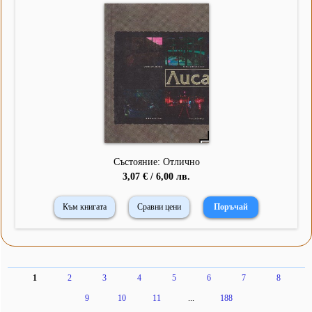
Състояние: Отлично
3,07 € / 6,00 лв.
Към книгата
Сравни цени
1
2
3
4
5
6
7
8
9
10
11
...
188