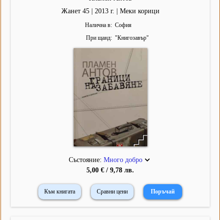
Жанет 45 | 2013 г. | Меки корици
Налична в
София
При щанд
"
Книгозавър
"
Състояние:
Много добро
5,00 € / 9,78 лв.
Към книгата
Сравни цени