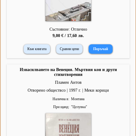
Състояние: Отлично
9,00 € / 17,60 лв.
Към книгата
Сравни цени
Изнасилването на Венеция. Мъртвия кон и други
стихотворения
Пламен Антов
Отворено обществсо | 1997 г. | Меки корици
Налична в
Монтана
При щанд
"
Целувка
"