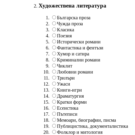
Художествена литература
Българска проза
Чужда проза
Класика
Поезия
Исторически романи
Фантастика и фентъзи
Хумор и сатира
Криминални романи
Чиклит
Любовни романи
Трилъри
Ужаси
Книги-игри
Драматургия
Кратки форми
Есеистика
Пътеписи
Мемоари, биографии, писма
Публицистика, документалистика
Фолклор и митология