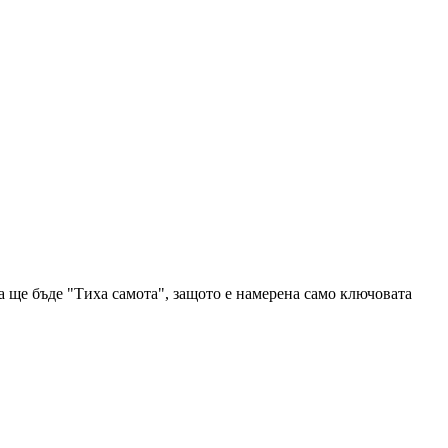
а ще бъде "Тиха самота", защото е намерена само ключовата