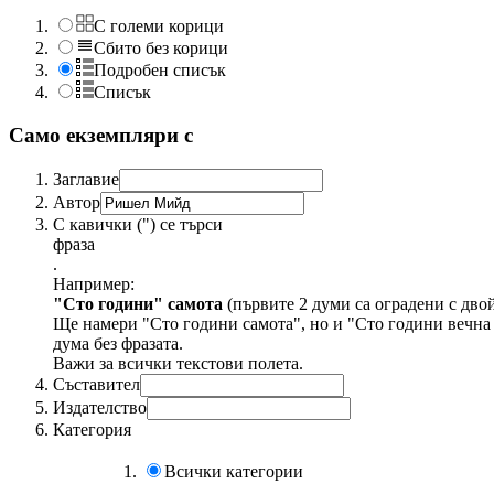
С големи корици
Сбито без корици
Подробен списък
Списък
Само екземпляри с
Заглавие
Автор
С кавички (") се търси
фраза
.
Например:
"Сто години" самота
(първите 2 думи са оградени с дво
Ще намери "Сто години самота", но и "Сто години вечна 
дума без фразата.
Важи за всички текстови полета.
Съставител
Издателство
Категория
Всички категории