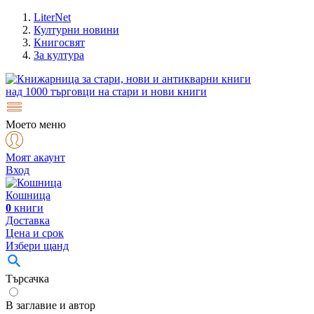
LiterNet
Културни новини
Книгосвят
За култура
над
1000
търговци на стари и нови книги
Моето меню
Моят акаунт
Вход
Кошница
0
книги
Доставка
Цена и срок
Избери щанд
Търсачка
В заглавие и автор