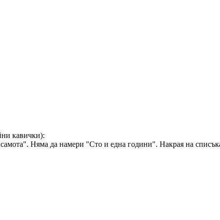
йни кавички):
самота". Няма да намери "Сто и една години". Накрая на списък