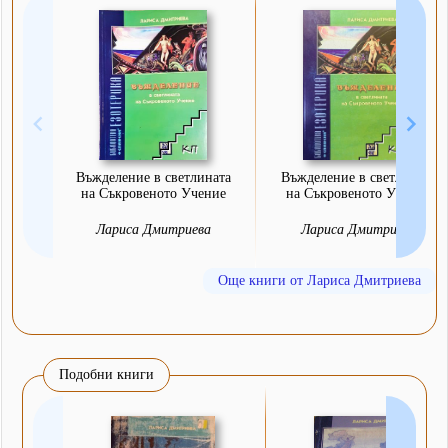
Въжделение в светлината
Въжделение в светлината
на Съкровеното Учение
на Съкровеното Учение
Лариса Дмитриева
Лариса Дмитриева
Още книги от Лариса Дмитриева
Подобни книги