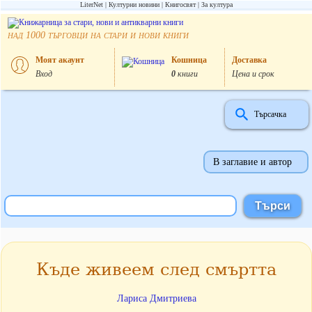
LiterNet
Културни новини
Книгосвят
За култура
над
търговци на стари и нови книги
1000
Моят акаунт
Кошница
Доставка
Вход
0
книги
Цена и срок
Търсачка
В заглавие и автор
Къде живеем след смъртта
Лариса Дмитриева