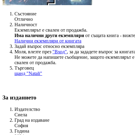
Състояние
Отлично
Наличност
Екземплярът е свален от продажба.
Има налични други екземпляри
от същата книга - вижте
Налични екземпляри от книгата
Задай въпрос относно екземпляра
Моля, влезте през
"Вход"
, за да зададете въпрос за книгата
Не можете да напишете съобщение, защото екземплярът е
свален от продажба.
Търговец
щанд "Natali"
За изданието
Издателство
Сиела
Град на издаване
София
Година