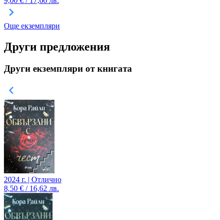
9,00 € / 17,60 лв.
Още екземпляри
Други предложения
Други екземпляри от книгата
2024 г. | Отлично
8,50 € / 16,62 лв.