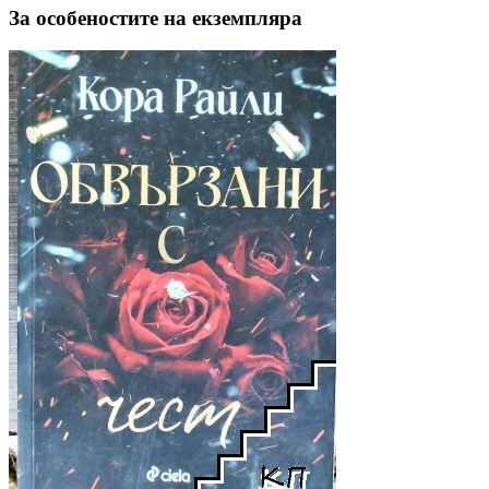
За особеностите на екземпляра