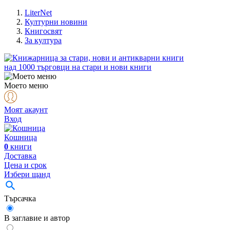
LiterNet
Културни новини
Книгосвят
За култура
над
1000
търговци на стари и нови книги
Моето меню
Моят акаунт
Вход
Кошница
0
книги
Доставка
Цена и срок
Избери щанд
Търсачка
В заглавие и автор