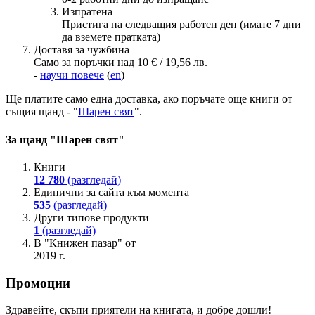
Изпратена
Пристига на следващия работен ден (имате 7 дни
да вземете пратката)
Доставя за чужбина
Само за поръчки над 10 € / 19,56 лв.
-
научи повече
(
en
)
Ще платите
само една доставка
, ако поръчате още книги от
същия щанд - "
Шарен свят
".
За щанд "Шарен свят"
Книги
12 780
(разгледай)
Единични за сайта към момента
535
(разгледай)
Други типове продукти
1
(разгледай)
В "Книжен пазар" от
2019 г.
Промоции
Здравейте, скъпи приятели на книгата, и добре дошли!