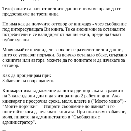
Телефоните са част от личните данни и нямаме право да ги
предоставяме на трети лица.
Но има как да получите отговор от книжаря - чрез съобщение
под интересуващата Ви книга. Те са анонимни за останалите
потребители и се валидират от нашия екип, преди да бъдат
публикувани.
Моля имайте предвид, че в тях не се разменят лични данни,
нито се уговарят поръчки. За всичко останало обаче, свързано
с книгата или автора, можете да го попитате и да изчакате за
отговор.
Как да процедирам при:
Забавяне на изпращането.
Книжарят има задължение да потвърди поръчката в рамките
на 3 календарни дни и да я изпрати до 2 работни дни. Ако
книжарят е просрочил срока, моля, влезте в ("Моето меню") -
"Моите поръчки" - "Изпрати съобщение до щанда" и го
попитайте кога да очаквате книгата. При по-голямо забавяне,
моля, пишете на администратор в "Съобщения с
администратор".