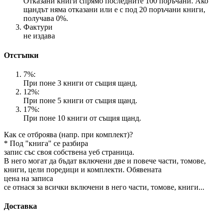
Отказани книги спрямо последните 100 поръчани. Ако
щандът няма отказани или е с под 20 поръчани книги,
получава 0%.
Фактури
не издава
Отстъпки
7%:
При поне 3 книги от същия щанд.
12%:
При поне 5 книги от същия щанд.
17%:
При поне 10 книги от същия щанд.
Как се отброява (напр. при комплект)?
* Под "книга" се разбира
запис със своя собствена уеб страница.
В него могат да бъдат включени две и повече части, томове,
книги, цели поредици и комплекти. Обявената
цена на записа
се отнася за всички включени в него части, томове, книги...
Доставка