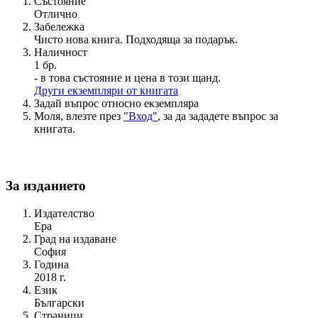
Състояние
Отлично
Забележка
Чисто нова книга. Подходяща за подарък.
Наличност
1 бр.
- в това състояние и цена в този щанд.
Други екземпляри от книгата
Задай въпрос относно екземпляра
Моля, влезте през
"Вход"
, за да зададете въпрос за
книгата.
За изданието
Издателство
Ера
Град на издаване
София
Година
2018 г.
Език
Български
Страници