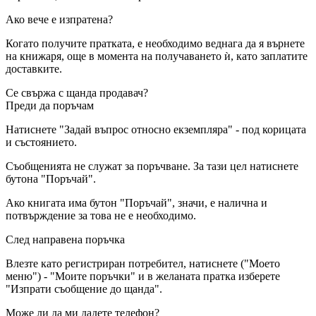
Ако вече е изпратена?
Когато получите пратката, е необходимо веднага да я върнете
на книжаря, още в момента на получаването ѝ, като заплатите
доставките.
Се свържа с щанда продавач?
Преди да поръчам
Натиснете "Задай въпрос относно екземпляра" - под корицата
и състоянието.
Съобщенията не служат за поръчване. За тази цел натиснете
бутона "Поръчай".
Ако книгата има бутон "Поръчай", значи, е налична и
потвърждение за това не е необходимо.
След направена поръчка
Влезте като регистриран потребител, натиснете ("Моето
меню") - "Моите поръчки" и в желаната пратка изберете
"Изпрати съобщение до щанда".
Може ли да ми дадете телефон?