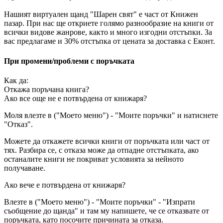
Нашият виртуален щанд "Шарен свят" е част от Книжен
пазар. При нас ще откриете голямо разнообразие на книги от
всички видове жанрове, както и много изгодни отстъпки. За
вас предлагаме и 30% отстъпка от цената за доставка с Еконт.
При промени/проблеми с поръчката
Как да:
Откажа поръчана книга?
Ако все още не е потвърдена от книжаря?
Моля влезте в ("Моето меню") - "Моите поръчки" и натиснете
"Отказ".
Можете да откажете всички книги от поръчката или част от
тях. Разбира се, с отказа може да отпадне отстъпката, ако
останалите книги не покриват условията за нейното
получаване.
Ако вече е потвърдена от книжаря?
Влезте в ("Моето меню") - "Моите поръчки" - "Изпрати
съобщение до щанда" и там му напишете, че се отказвате от
поръчката, като посочите причината за отказа.