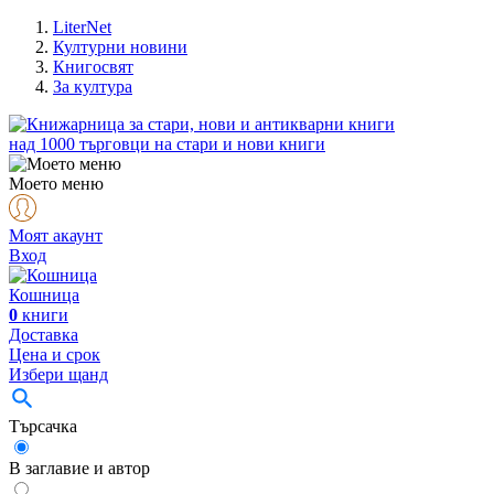
LiterNet
Културни новини
Книгосвят
За култура
над
1000
търговци на стари и нови книги
Моето меню
Моят акаунт
Вход
Кошница
0
книги
Доставка
Цена и срок
Избери щанд
Търсачка
В заглавие и автор