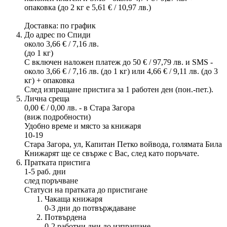
опаковка (до 2 кг е 5,61 € / 10,97 лв.)
Доставка: по график
До адрес по Спиди
около 3,66 € / 7,16 лв.
(до 1 кг)
С включен наложен платеж до 50 € / 97,79 лв. и SMS -
около 3,66 € / 7,16 лв. (до 1 кг) или 4,66 € / 9,11 лв. (до 3
кг) + опаковка
След изпращане пристига за 1 работен ден (пон.-пет.).
Лична среща
0,00 € / 0,00 лв. - в Стара Загора
(виж подробности)
Удобно време и място за книжаря
10-19
Стара Загора, ул, Капитан Петко войвода, голямата Била
Книжарят ще се свърже с Вас, след като поръчате.
Пратката пристига
1-5 раб. дни
след поръчване
Статуси на пратката до пристигане
Чакаща книжаря
0-3 дни до потвърждаване
Потвърдена
0-2 работни дни до изпращане