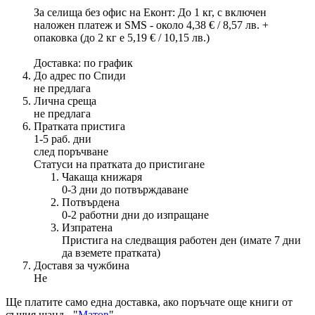
За селища без офис на Еконт: До 1 кг, с включен
наложен платеж и SMS - около 4,38 € / 8,57 лв. +
опаковка (до 2 кг е 5,19 € / 10,15 лв.)
Доставка: по график
До адрес по Спиди
не предлага
Лична среща
не предлага
Пратката пристига
1-5 раб. дни
след поръчване
Статуси на пратката до пристигане
Чакаща книжаря
0-3 дни до потвърждаване
Потвърдена
0-2 работни дни до изпращане
Изпратена
Пристига на следващия работен ден (имате 7 дни
да вземете пратката)
Доставя за чужбина
Не
Ще платите
само една доставка
, ако поръчате още книги от
същия щанд - "
Матов
".