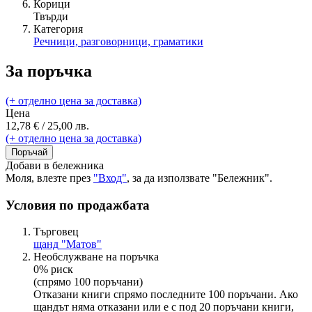
Корици
Твърди
Категория
Речници, разговорници, граматики
За поръчка
(+ отделно цена за доставка)
Цена
12,78 € / 25,00 лв.
(+ отделно цена за доставка)
Поръчай
Добави в бележника
Моля, влезте през
"Вход"
, за да използвате "Бележник".
Условия по продажбата
Търговец
щанд "Матов"
Необслужване на поръчка
0% риск
(спрямо 100 поръчани)
Отказани книги спрямо последните 100 поръчани. Ако
щандът няма отказани или е с под 20 поръчани книги,