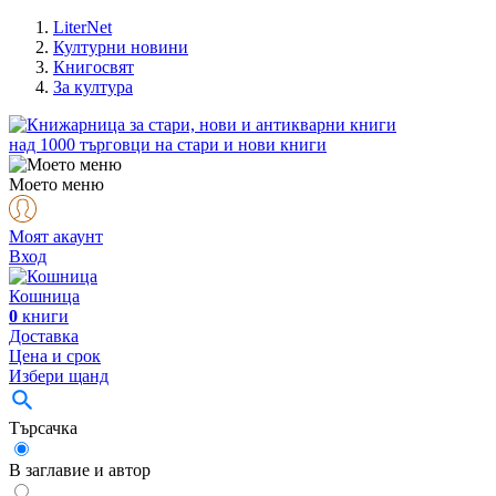
LiterNet
Културни новини
Книгосвят
За култура
над
1000
търговци на стари и нови книги
Моето меню
Моят акаунт
Вход
Кошница
0
книги
Доставка
Цена и срок
Избери щанд
Търсачка
В заглавие и автор