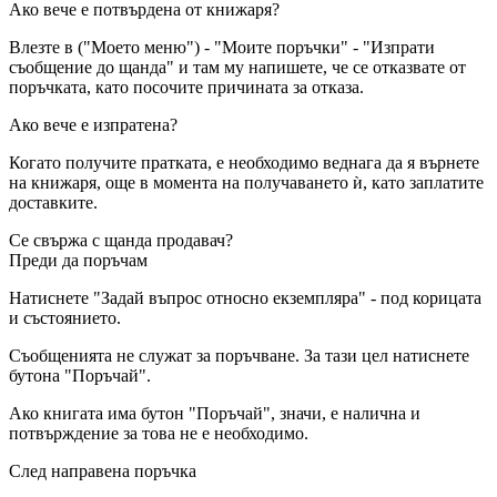
Ако вече е потвърдена от книжаря?
Влезте в ("Моето меню") - "Моите поръчки" - "Изпрати
съобщение до щанда" и там му напишете, че се отказвате от
поръчката, като посочите причината за отказа.
Ако вече е изпратена?
Когато получите пратката, е необходимо веднага да я върнете
на книжаря, още в момента на получаването ѝ, като заплатите
доставките.
Се свържа с щанда продавач?
Преди да поръчам
Натиснете "Задай въпрос относно екземпляра" - под корицата
и състоянието.
Съобщенията не служат за поръчване. За тази цел натиснете
бутона "Поръчай".
Ако книгата има бутон "Поръчай", значи, е налична и
потвърждение за това не е необходимо.
След направена поръчка