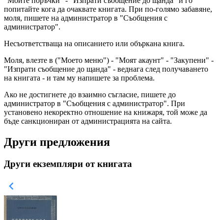
"Моите поръчки" - "Изпрати съобщение до щанда" и го
попитайте кога да очаквате книгата. При по-голямо забавяне,
моля, пишете на администратор в "Съобщения с
администратор".
Несъответстваща на описанието или объркана книга.
Моля, влезте в ("Моето меню") - "Моят акаунт" - "Закупени" -
"Изпрати съобщение до щанда" - веднага след получаването
на книгата - и там му напишете за проблема.
Ако не достигнете до взаимно съгласие, пишете до
администратор в "Съобщения с администратор". При
установено некоректно отношение на книжаря, той може да
бъде санкциониран от администрацията на сайта.
Други предложения
Други екземпляри от книгата