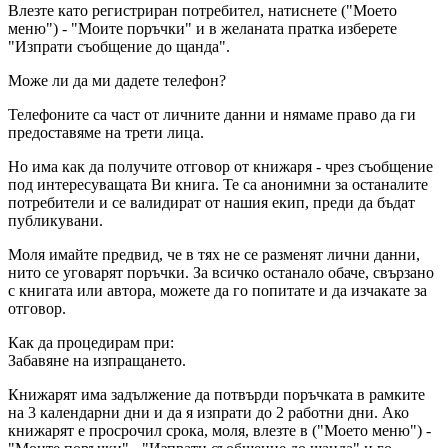
Влезте като регистриран потребител, натиснете ("Моето
меню") - "Моите поръчки" и в желаната пратка изберете
"Изпрати съобщение до щанда".
Може ли да ми дадете телефон?
Телефоните са част от личните данни и нямаме право да ги
предоставяме на трети лица.
Но има как да получите отговор от книжаря - чрез съобщение
под интересуващата Ви книга. Те са анонимни за останалите
потребители и се валидират от нашия екип, преди да бъдат
публикувани.
Моля имайте предвид, че в тях не се разменят лични данни,
нито се уговарят поръчки. За всичко останало обаче, свързано
с книгата или автора, можете да го попитате и да изчакате за
отговор.
Как да процедирам при:
Забавяне на изпращането.
Книжарят има задължение да потвърди поръчката в рамките
на 3 календарни дни и да я изпрати до 2 работни дни. Ако
книжарят е просрочил срока, моля, влезте в ("Моето меню") -