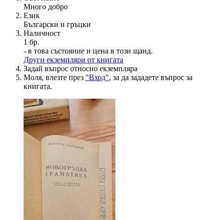
Много добро
Език
Български и гръцки
Наличност
1 бр.
- в това състояние и цена в този щанд.
Други екземпляри от книгата
Задай въпрос относно екземпляра
Моля, влезте през
"Вход"
, за да зададете въпрос за
книгата.