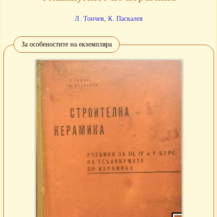
Л. Тончев, К. Паскалев
За особеностите на екземпляра