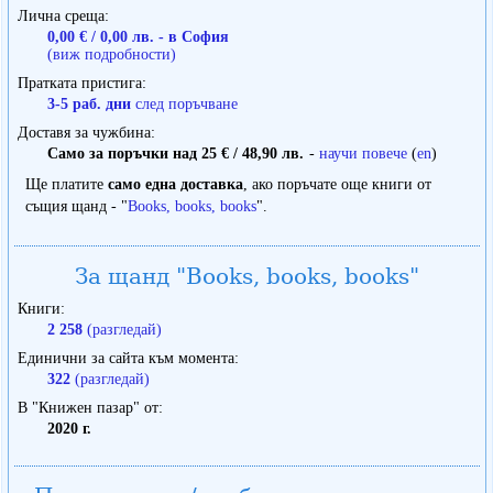
Лична среща
0,00 € / 0,00 лв. - в София
(виж подробности)
Пратката пристига
3-5 раб. дни
след поръчване
Доставя за чужбина
Само за поръчки над 25 € / 48,90 лв.
-
научи повече
(
en
)
Ще платите
само една доставка
, ако поръчате още книги от
същия щанд - "
Books, books, books
".
За щанд "Books, books, books"
Книги
2 258
(разгледай)
Единични за сайта към момента
322
(разгледай)
В "Книжен пазар" от
2020 г.