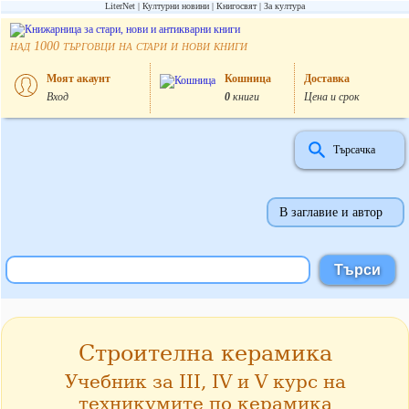
LiterNet
Културни новини
Книгосвят
За култура
над
търговци на стари и нови книги
1000
Моят акаунт
Кошница
Доставка
Вход
0
книги
Цена и срок
Търсачка
В заглавие и автор
Строителна керамика
Учебник за III, IV и V курс на
техникумите по керамика