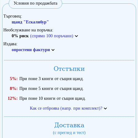
Условия по продажбата
Търговец
щанд "Ескалибур"
Необслужване на поръчка
0% риск
(спрямо 100 поръчани)
Издава
опростени фактури
Отстъпки
5%:
При поне 3 книги от същия щанд.
8%:
При поне 5 книги от същия щанд.
12%:
При поне 10 книги от същия щанд.
Как се отброява (напр. при комплект)?
Доставка
(с преглед и тест)