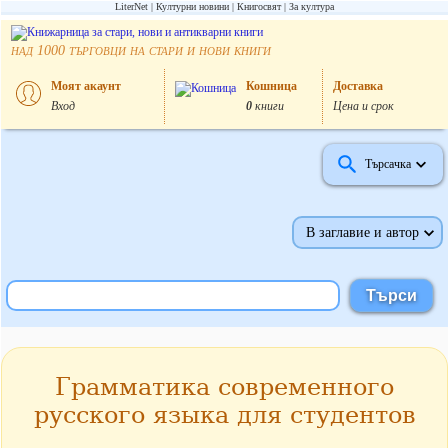
LiterNet
Културни новини
Книгосвят
За култура
над
търговци на стари и нови книги
1000
Моят акаунт
Кошница
Доставка
Вход
0
книги
Цена и срок
Търсачка
В заглавие и автор
Грамматика современного
русского языка для студентов