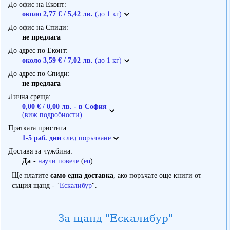
До офис на Еконт
около 2,77 € / 5,42 лв.
(до 1 кг)
До офис на Спиди
не предлага
До адрес по Еконт
около 3,59 € / 7,02 лв.
(до 1 кг)
До адрес по Спиди
не предлага
Лична среща
0,00 € / 0,00 лв. - в София
(виж подробности)
Пратката пристига
1-5 раб. дни
след поръчване
Доставя за чужбина
Да
-
научи повече
(
en
)
Ще платите
само една доставка
, ако поръчате още книги от
същия щанд - "
Ескалибур
".
За щанд "Ескалибур"