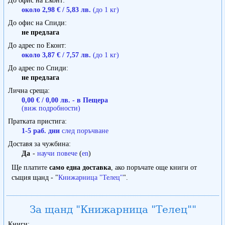
До офис на Еконт
около 2,98 € / 5,83 лв.
(до 1 кг)
До офис на Спиди
не предлага
До адрес по Еконт
около 3,87 € / 7,57 лв.
(до 1 кг)
До адрес по Спиди
не предлага
Лична среща
0,00 € / 0,00 лв. - в Пещера
(виж подробности)
Пратката пристига
1-5 раб. дни
след поръчване
Доставя за чужбина
Да
-
научи повече
(
en
)
Ще платите
само една доставка
, ако поръчате още книги от
същия щанд - "
Книжарница "Телец"
".
За щанд "Книжарница "Телец""
Книги