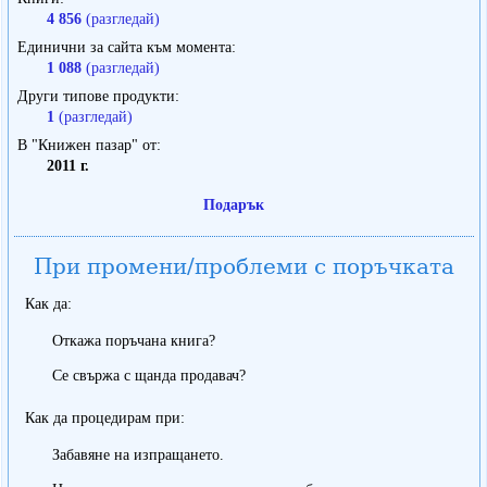
4 856
(разгледай)
Единични за сайта към момента
1 088
(разгледай)
Други типове продукти
1
(разгледай)
В "Книжен пазар" от
2011 г.
Подарък
При промени/проблеми с поръчката
Как да:
Откажа поръчана книга?
Се свържа с щанда продавач?
Как да процедирам при:
Забавяне на изпращането.