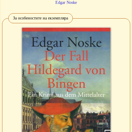
Edgar Noske
За особеностите на екземпляра