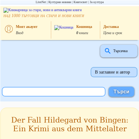
LiterNet
Културни новини
Книгосвят
За култура
над
търговци на стари и нови книги
1000
Моят акаунт
Кошница
Доставка
Вход
0
книги
Цена и срок
Търсачка
В заглавие и автор
Der Fall Hildegard von Bingen:
Ein Krimi aus dem Mittelalter