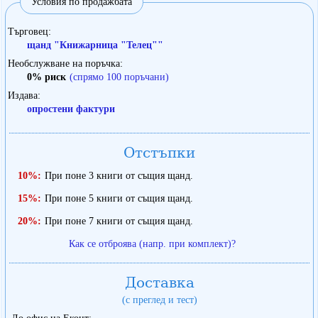
Условия по продажбата
Търговец
щанд "Книжарница "Телец""
Необслужване на поръчка
0% риск
(спрямо 100 поръчани)
Издава
опростени фактури
Отстъпки
10%:
При поне 3 книги от същия щанд.
15%:
При поне 5 книги от същия щанд.
20%:
При поне 7 книги от същия щанд.
Как се отброява (напр. при комплект)?
Доставка
(с преглед и тест)