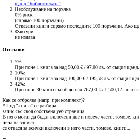
щанд "Библиотеката"
Необслужване на поръчка
0% риск
(спрямо 100 поръчани)
Отказани книги спрямо последните 100 поръчани. Ако ща
Фактури
не издава
Отстъпки
5%:
При поне 1 книга за над 50,00 € / 97,80 лв. от същия щанд
10%:
При поне 1 книга за над 100,00 € / 195,58 лв. от същия ща
42%:
При поне 30 книги за общо над 767,00 € / 1 500,12 лв. от
Как се отброява (напр. при комплект)?
* Под "книга" се разбира
запис със своя собствена уеб страница.
В него могат да бъдат включени две и повече части, томове, к
цена на записа
се отнася за всички включени в него части, томове, книги...