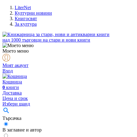
LiterNet
Културни новини
Книгосвят
За култура
над
1000
търговци на стари и нови книги
Моето меню
Моят акаунт
Вход
Кошница
0
книги
Доставка
Цена и срок
Избери щанд
Търсачка
В заглавие и автор