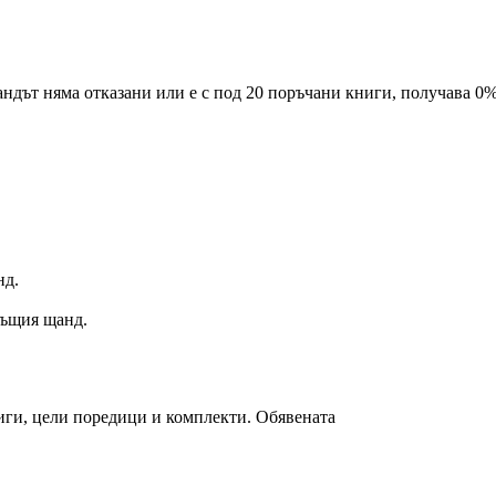
ндът няма отказани или е с под 20 поръчани книги, получава 0%
.
нд.
 същия щанд.
ниги, цели поредици и комплекти. Обявената