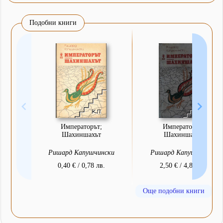
Подобни книги
Императорът;
Императорът.
Шахиншахът
Шахиншахът
Ришард Капушчински
Ришард Капушчински
0,40 € / 0,78 лв.
2,50 € / 4,89 лв.
Още подобни книги