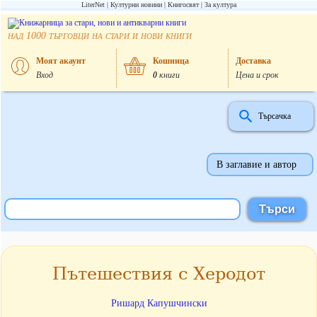
LiterNet
Културни новини
Книгосвят
За култура
над
търговци на стари и нови книги
1000
Моят акаунт
Кошница
Доставка
Вход
0
книги
Цена и срок
Търсачка
В заглавие и автор
Пътешествия с Херодот
Ришард Капушчински