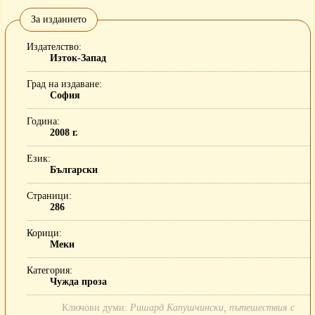
За изданието
Издателство
Изток-Запад
Град на издаване
София
Година
2008 г.
Език
Български
Страници
286
Корици
Меки
Категория
Чужда проза
Ключови думи:
Ришард Капушчински, пътешествия с