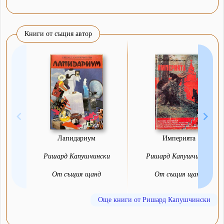
Книги от същия автор
Лапидариум
Империята
Ришард Капушчински
Ришард Капушчински
От същия щанд
От същия щанд
Още книги от Ришард Капушчински