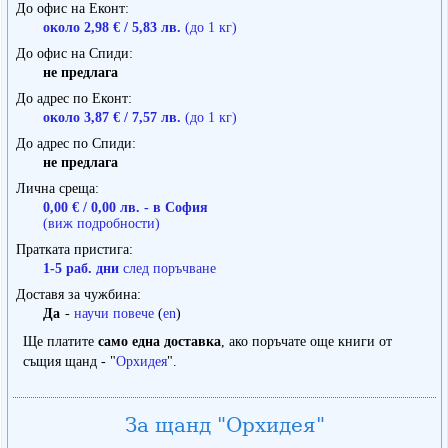
До офис на Еконт
около 2,98 € / 5,83 лв.
(до 1 кг)
До офис на Спиди
не предлага
До адрес по Еконт
около 3,87 € / 7,57 лв.
(до 1 кг)
До адрес по Спиди
не предлага
Лична среща
0,00 € / 0,00 лв. - в София
(виж подробности)
Пратката пристига
1-5 раб. дни
след поръчване
Доставя за чужбина
Да
-
научи повече
(
en
)
Ще платите
само една доставка
, ако поръчате още книги от
същия щанд - "
Орхидея
".
За щанд "Орхидея"