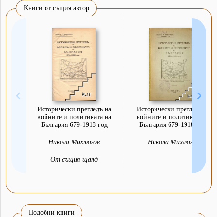
Книги от същия автор
Исторически прегледъ на
Исторически прегледъ на
войните и политиката на
войните и политиката на
България 679-1918 год
България 679-1918 год.
Никола Михлюзов
Никола Михлюзов
От същия щанд
Подобни книги