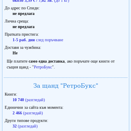
около 3,59 € / 7,02 лв.
(до 1 кг)
До адрес по Спиди
не предлага
Лична среща
не предлага
Пратката пристига
1-5 раб. дни
след поръчване
Доставя за чужбина
Не
Ще платите
само една доставка
, ако поръчате още книги от
същия щанд - "
РетроБукс
".
За щанд "РетроБукс"
Книги
10 740
(разгледай)
Единични за сайта към момента
2 466
(разгледай)
Други типове продукти
32
(разгледай)