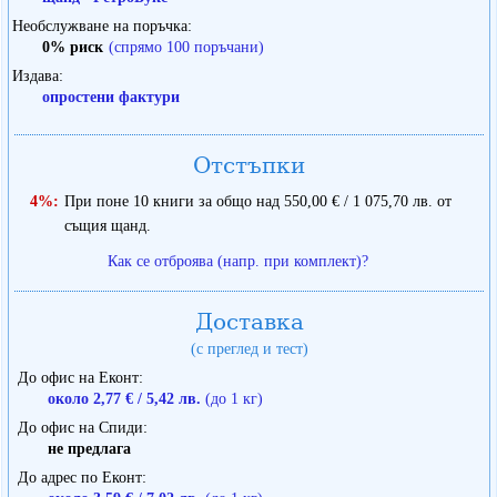
Необслужване на поръчка
0% риск
(спрямо 100 поръчани)
Издава
опростени фактури
Отстъпки
4%:
При поне 10 книги за общо над 550,00 € / 1 075,70 лв. от
същия щанд.
Как се отброява (напр. при комплект)?
Доставка
(с преглед и тест)
До офис на Еконт
около 2,77 € / 5,42 лв.
(до 1 кг)
До офис на Спиди
не предлага
До адрес по Еконт