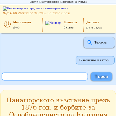
LiterNet
Културни новини
Книгосвят
За култура
над
търговци на стари и нови книги
1000
Моят акаунт
Кошница
Доставка
Вход
0
книги
Цена и срок
Търсачка
В заглавие и автор
Панагюрското възстание презъ
1876 год. и борбите за
Освобождението на България