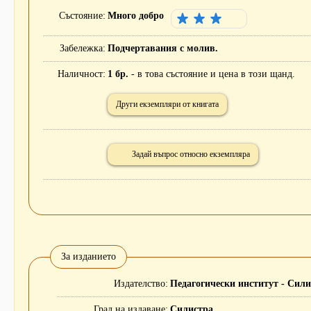
Състояние
Много добро
Забележка
Подчертавания с молив.
Наличност
1 бр.
- в това състояние и цена в този щанд.
Други екземпляри от книгата
Задай въпрос относно екземпляра
За изданието
Издателство
Педагогически институт - Сили
Град на издаване
Силистра