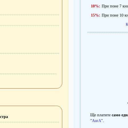
10%:
При поне 7 кн
15%:
При поне 10 к
К
Ще платите
само едн
стра
"
AurA
".