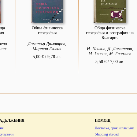
бща
Обща физическа
Обща физическа
ия
география
география и география на
България
лена
Димитър Димитров,
анев
Мартин Гловня
И. Пенков, Д. Димитров,
М. Гловня, М. Георгиев
5,00 € / 9,78 лв.
3,58 € / 7,00 лв.
 ЗАДЪЛЖЕНИЯ
ПОМОЩ
ия
Доставка, срок и плащане
купувачи
Shipping abroad