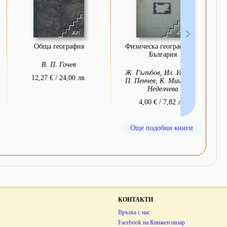
Обща география
Физическа география на
България
В. П. Гочев
Ж. Гълъбов, Ил. Иванов,
12,27 € / 24,00 лв.
П. Пенчев, К. Мишев, В.
Неделчева
4,00 € / 7,82 лв.
Още подобни книги
КОНТАКТИ
Връзка с нас
Facebook на Книжен пазар