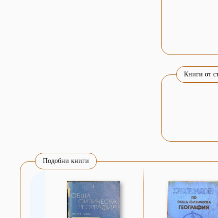
Книги от с
Подобни книги