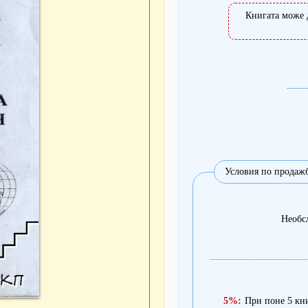
Книгата може 
Условия по продаж
Необс
5%:
При поне 5 кн