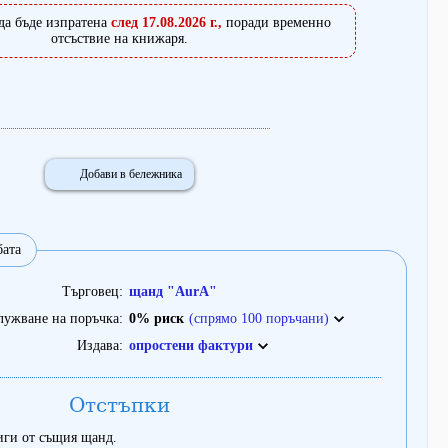
да бъде изпратена
след 17.08.2026 г.,
поради временно
отсъствие на книжаря.
Добави в бележника
бата
Търговец
щанд "AurA"
лужване на поръчка
0% риск
(спрямо 100 поръчани)
Издава
опростени фактури
Отстъпки
иги от същия щанд.