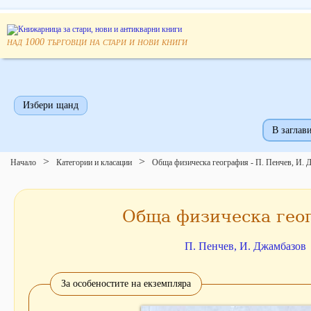
над
търговци на стари и нови книги
1000
Избери щанд
В заглави
Начало
Категории и класации
Обща физическа география - П. Пенчев, И. 
Обща физическа гео
П. Пенчев, И. Джамбазов
За особеностите на екземпляра