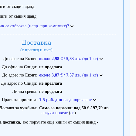
иги от същия щанд.
ниги от същия щанд.
ак се отброява (напр. при комплект)?
Доставка
(с преглед и тест)
До офис на Еконт
около 2,98 € / 5,83 лв.
(до 1 кг)
До офис на Спиди
не предлага
До адрес по Еконт
около 3,87 € / 7,57 лв.
(до 1 кг)
До адрес по Спиди
не предлага
Лична среща
не предлага
Пратката пристига
1-5 раб. дни
след поръчване
Доставя за чужбина
Само за поръчки над 50 € / 97,79 лв.
-
научи повече
(
en
)
а доставка
, ако поръчате още книги от същия щанд -