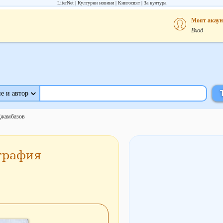
LiterNet
Културни новини
Книгосвят
За култура
Моят акаун
Вход
е и автор
Джамбазов
графия