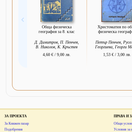
Обща физическа
Христоматия по о
география за 8. клас
физическа географ
Д. Димитров, П. Пенчев,
Петър Пенчев, Русе
В. Николов, К. Кръстев
Георгиева, Георги М
4,60 € / 9,00 лв.
1,53 € / 3,00 лв.
ЗА ПРОЕКТА
ПРАВА И
За Книжен пазар
Общи услов
Подобрения
Условия за 