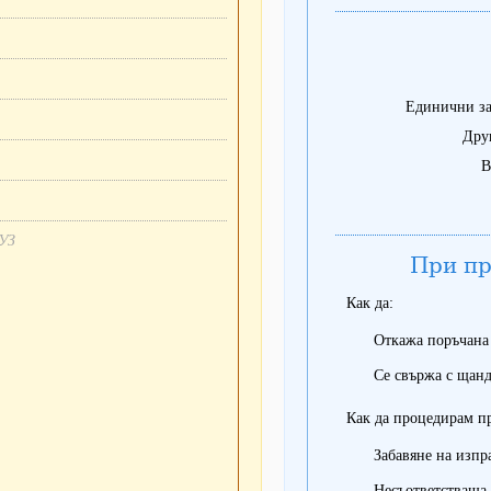
Единични за
Дру
В
ВУЗ
При пр
Как да:
Откажа поръчана
Се свържа с щанд
Как да процедирам п
Забавяне на изпр
Несъответстваща 