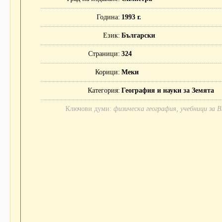
Година
1993 г.
Език
Български
Страници
324
Корици
Меки
Категория
География и науки за Земята
Ключови думи:
физическа география, учебници за 