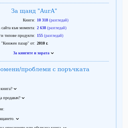
За щанд "AurA"
Книги
10 318
(разгледай)
 сайта към момента
2 638
(разгледай)
ги типове продукти
155
(разгледай)
 "Книжен пазар" от
2010 г.
За книгите и хората
омени/проблеми с поръчката
 книга?
а продавач?
ри:
ащането.
на описанието или объркана книга.