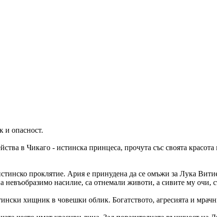
к и опасност.
тва в Чикаго - истинска принцеса, прочута със своята красота и
 с истинско проклятие. Ария е принудена да се омъжи за Лука Ви
а невъобразимо насилие, са отнемали животи, а сивите му очи, с
ински хищник в човешки облик. Богатството, агресията и мрачн