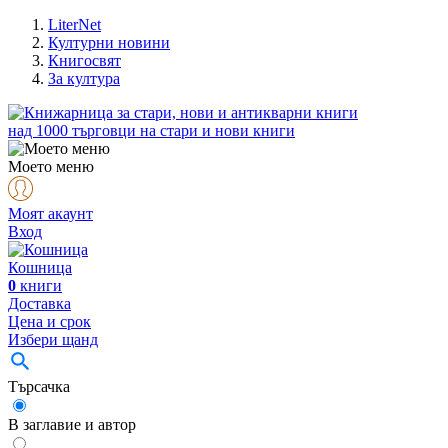
LiterNet
Културни новини
Книгосвят
За култура
над
1000
търговци на стари и нови книги
Моето меню
Моят акаунт
Вход
Кошница
0
книги
Доставка
Цена и срок
Избери щанд
Търсачка
В заглавие и автор