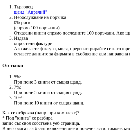
Търговец
щанд "Аврелий"
Необслужване на поръчка
0% риск
(спрямо 100 поръчани)
Отказани книги спрямо последните 100 поръчани. Ако ща
Издава
опростени фактури
Ако желаете фактура, моля, пререгистрирайте се като юр
оставете данните за фирмата в съобщение към направена 
Отстъпки
5%:
При поне 3 книги от същия щанд.
7%:
При поне 5 книги от същия щанд.
10%:
При поне 10 книги от същия щанд.
Как се отброява (напр. при комплект)?
* Под "книга" се разбира
запис със своя собствена уеб страница.
В него могат да бъдат включени две и повече части, томове, к