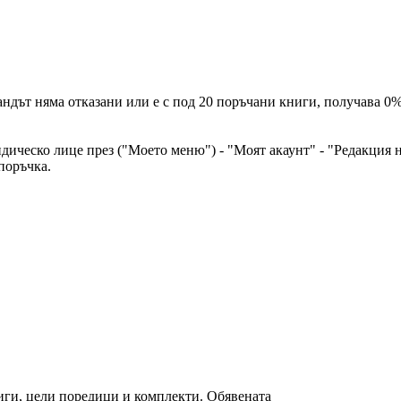
ндът няма отказани или е с под 20 поръчани книги, получава 0%
идическо лице през ("Моето меню") - "Моят акаунт" - "Редакция
поръчка.
ниги, цели поредици и комплекти. Обявената