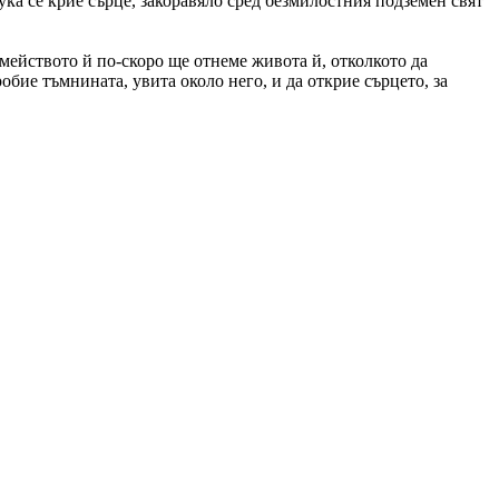
ка се крие сърце, закоравяло сред безмилостния подземен свят
емейството й по-скоро ще отнеме живота й, отколкото да
обие тъмнината, увита около него, и да открие сърцето, за