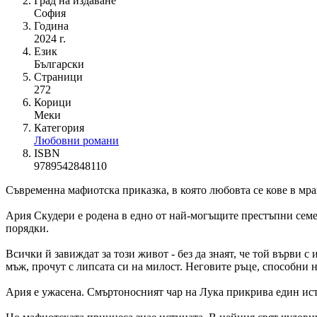
Град на издаване
София
Година
2024 г.
Език
Български
Страници
272
Корици
Меки
Категория
Любовни романи
ISBN
9789542848110
Съвременна мафиотска приказка, в която любовта се кове в мра
Ария Скудери е родена в едно от най-могъщите престъпни семейс
порядки.
Всички й завиждат за този живот - без да знаят, че той върви
мъж, прочут с липсата си на милост. Неговите ръце, способни н
Ария е ужасена. Смъртоносният чар на Лука прикрива един ист