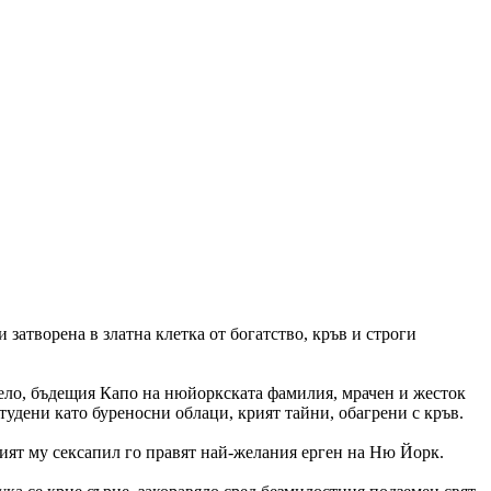
 затворена в златна клетка от богатство, кръв и строги
тиело, бъдещия Капо на нюйоркската фамилия, мрачен и жесток
тудени като буреносни облаци, крият тайни, обагрени с кръв.
ият му сексапил го правят най-желания ерген на Ню Йорк.