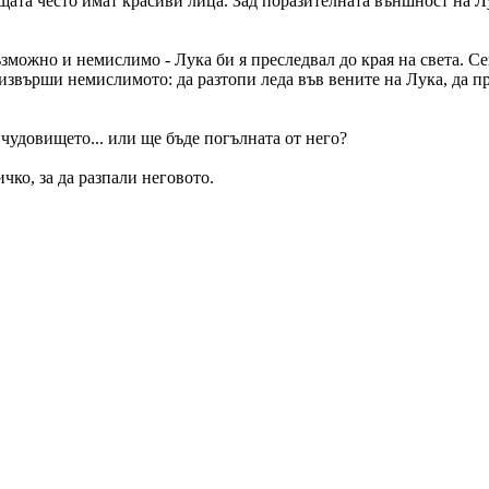
ата често имат красиви лица. Зад поразителната външност на Лу
ъзможно и немислимо - Лука би я преследвал до края на света. С
извърши немислимото: да разтопи леда във вените на Лука, да пр
 чудовището... или ще бъде погълната от него?
чко, за да разпали неговото.