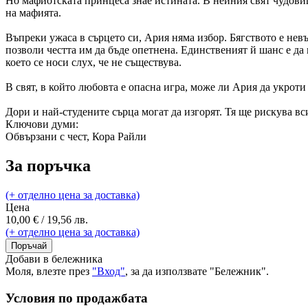
Но мафиотската принцеса знае истината. В нейния свят чудовищ
на мафията.
Въпреки ужаса в сърцето си, Ария няма избор. Бягството е нев
позволи честта им да бъде опетнена. Единственият й шанс е да 
което се носи слух, че не съществува.
В свят, в който любовта е опасна игра, може ли Ария да укроти
Дори и най-студените сърца могат да изгорят. Тя ще рискува вси
Ключови думи:
Обвързани с чест, Кора Райли
За поръчка
(+ отделно цена за доставка)
Цена
10,00 € / 19,56 лв.
(+ отделно цена за доставка)
Поръчай
Добави в бележника
Моля, влезте през
"Вход"
, за да използвате "Бележник".
Условия по продажбата