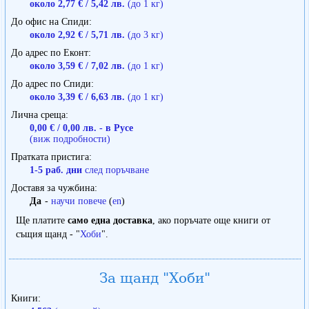
около 2,77 € / 5,42 лв.
(до 1 кг)
До офис на Спиди
около 2,92 € / 5,71 лв.
(до 3 кг)
До адрес по Еконт
около 3,59 € / 7,02 лв.
(до 1 кг)
До адрес по Спиди
около 3,39 € / 6,63 лв.
(до 1 кг)
Лична среща
0,00 € / 0,00 лв. - в Русе
(виж подробности)
Пратката пристига
1-5 раб. дни
след поръчване
Доставя за чужбина
Да
-
научи повече
(
en
)
Ще платите
само една доставка
, ако поръчате още книги от
същия щанд - "
Хоби
".
За щанд "Хоби"
Книги