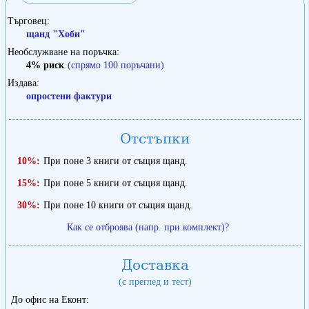
Търговец
щанд "Хоби"
Необслужване на поръчка
4% риск
(спрямо 100 поръчани)
Издава
опростени фактури
Отстъпки
10%:
При поне 3 книги от същия щанд.
15%:
При поне 5 книги от същия щанд.
30%:
При поне 10 книги от същия щанд.
Как се отброява (напр. при комплект)?
Доставка
(с преглед и тест)
До офис на Еконт