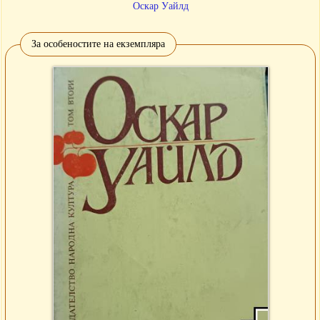
Оскар Уайлд
За особеностите на екземпляра