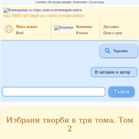
LiterNet
Културни новини
Книгосвят
За култура
над
търговци на стари и нови книги
1000
Моят акаунт
Кошница
Доставка
Вход
0
книги
Цена и срок
Търсачка
В заглавие и автор
Избрани творби в три тома. Том
2