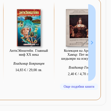
АнтиЭйнштейн. Главный
Колекция на Арманд
миф XX века
Хамър: Пет века
шедьоври на изкуството
Владимир Бояринцев
Владимир Гоев
14,83 € / 29,00 лв.
2,40 € / 4,70 лв.
Още подобни книги