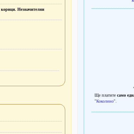
К
и корици. Незначителни
Ще платите
само едн
"
Коколино
".