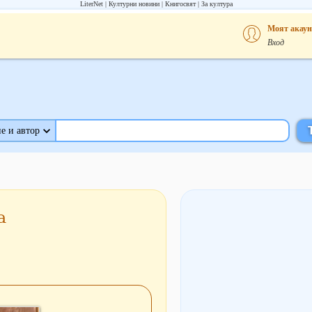
LiterNet
Културни новини
Книгосвят
За култура
Моят акаун
Вход
е и автор
а