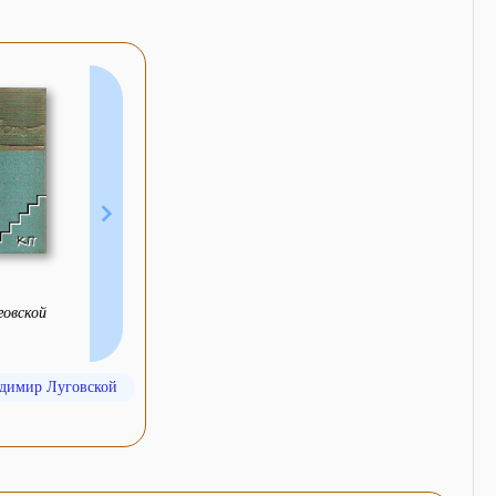
говской
адимир Луговской