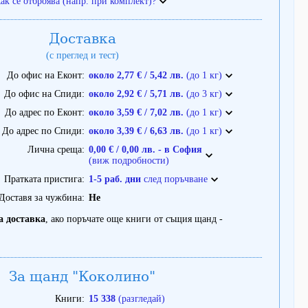
ак се отброява (напр. при комплект)?
Доставка
(с преглед и тест)
До офис на Еконт
около 2,77 € / 5,42 лв.
(до 1 кг)
До офис на Спиди
около 2,92 € / 5,71 лв.
(до 3 кг)
До адрес по Еконт
около 3,59 € / 7,02 лв.
(до 1 кг)
До адрес по Спиди
около 3,39 € / 6,63 лв.
(до 1 кг)
Лична среща
0,00 € / 0,00 лв. - в София
(виж подробности)
Пратката пристига
1-5 раб. дни
след поръчване
Доставя за чужбина
Не
а доставка
, ако поръчате още книги от същия щанд -
За щанд "Коколино"
Книги
15 338
(разгледай)