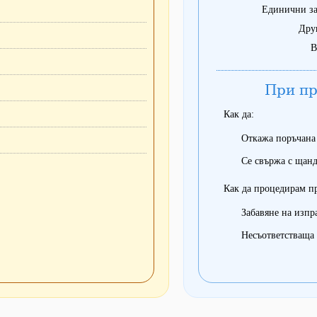
Единични за
Дру
В
При пр
Как да:
Откажа поръчана
Се свържа с щанд
Как да процедирам п
Забавяне на изпр
Несъответстваща 