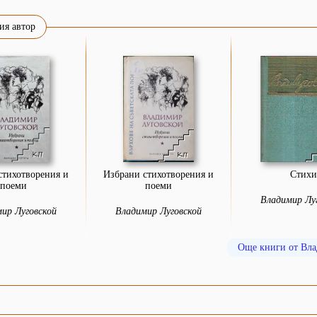
ия автор
стихотворения и
Избрани стихотворения и
Стихи
поеми
поеми
Владимир Лу
ир Луговской
Владимир Луговской
Още книги от Вл