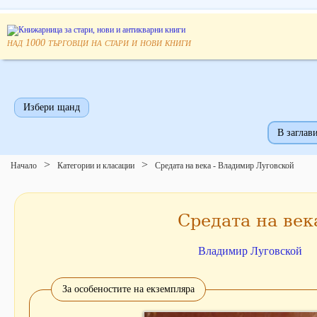
над
търговци на стари и нови книги
1000
Избери щанд
В заглави
Начало
Категории и класации
Средата на века - Владимир Луговской
Средата на век
Владимир Луговской
За особеностите на екземпляра