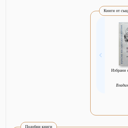
Книги от същ
Избрани 
Владим
Подобни книги