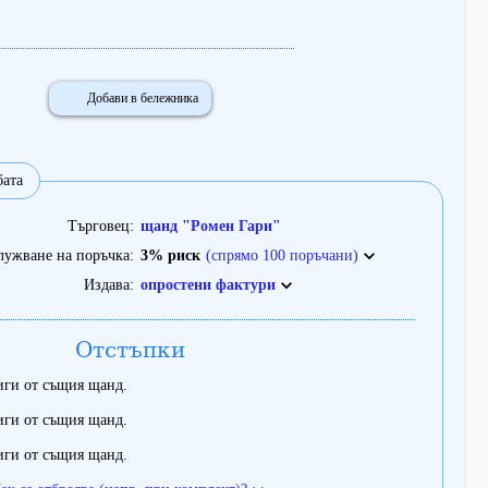
Добави в бележника
бата
Търговец
щанд "Ромен Гари"
лужване на поръчка
3% риск
(спрямо 100 поръчани)
Издава
опростени фактури
Отстъпки
иги от същия щанд.
иги от същия щанд.
иги от същия щанд.