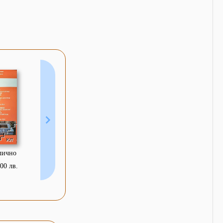
тлично
,00 лв.