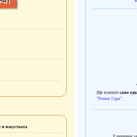
К
Ще платите
само едн
"
Ромен Гари
".
 и изкуствата
Единични за