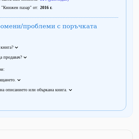
 "Книжен пазар" от
2016 г.
омени/проблеми с поръчката
 книга?
а продавач?
ри:
ащането.
на описанието или объркана книга.