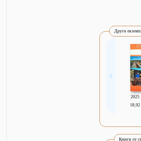
Други екземп
2025 
18,92 
Книги от с