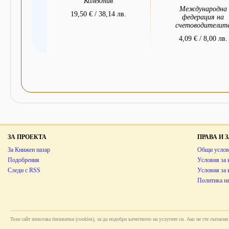
Колектив
Международна
19,50 € / 38,14 лв.
федерация на
счетоводителит
4,09 € / 8,00 лв.
ЗА ПРОЕКТА
ПРАВА И
За Книжен пазар
Общи услов
Подобрения
Условия за 
Следи с RSS
Условия за
Политика на
Този сайт използва бисквитки (cookies), за да подобри качеството на услугите си. Ако не сте съглас