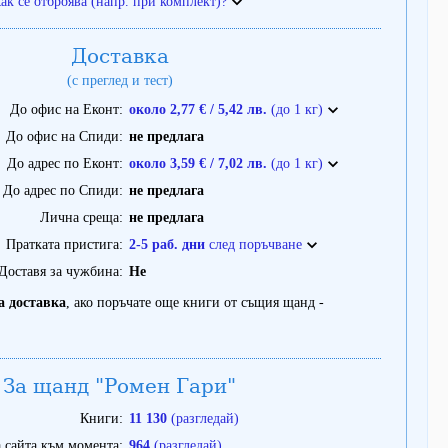
ак се отброява (напр. при комплект)?
Доставка
(с преглед и тест)
До офис на Еконт
около 2,77 € / 5,42 лв.
(до 1 кг)
До офис на Спиди
не предлага
До адрес по Еконт
около 3,59 € / 7,02 лв.
(до 1 кг)
До адрес по Спиди
не предлага
Лична среща
не предлага
Пратката пристига
2-5 раб. дни
след поръчване
Доставя за чужбина
Не
а доставка
, ако поръчате още книги от същия щанд -
За щанд "Ромен Гари"
Книги
11 130
(разгледай)
 сайта към момента
964
(разгледай)