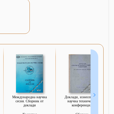
Международна научна
Доклади, изнесени на
сесия. Сборник от
научна техническа
доклади
конференция