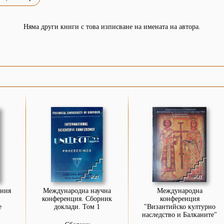
Няма други книги с това изписване на имената на автора.
яния
Международна научна
Международна
конференция. Сборник
конференция
е
доклади. Том 1
"Византийско културно
наследство и Балканите"