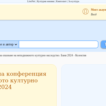
LiterNet
Културни новини
Книгосвят
За култура
Моят акаун
Вход
е и автор
 опазване на неподвижното културно наследство. Бани 2024 - Колектив
на конференция
ото културно
2024