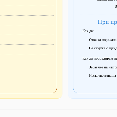
В
При пр
Как да:
Откажа поръчана
Се свържа с щанд
Как да процедирам п
Забавяне на изпр
Несъответстваща 