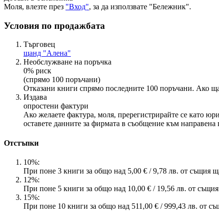
Моля, влезте през
"Вход"
, за да използвате "Бележник".
Условия по продажбата
Търговец
щанд "Алена"
Необслужване на поръчка
0% риск
(спрямо 100 поръчани)
Отказани книги спрямо последните 100 поръчани. Ако ща
Издава
опростени фактури
Ако желаете фактура, моля, пререгистрирайте се като юр
оставете данните за фирмата в съобщение към направена 
Отстъпки
10%:
При поне 3 книги за общо над 5,00 € / 9,78 лв. от същия щ
12%:
При поне 5 книги за общо над 10,00 € / 19,56 лв. от същи
15%:
При поне 10 книги за общо над 511,00 € / 999,43 лв. от с