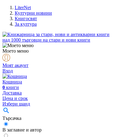
LiterNet
Културни новини
Книгосвят
За култура
над
1000
търговци на стари и нови книги
Моето меню
Моят акаунт
Вход
Кошница
0
книги
Доставка
Цена и срок
Избери щанд
Търсачка
В заглавие и автор