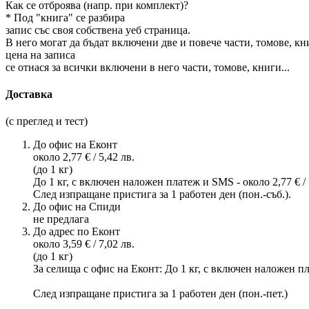
Как се отброява (напр. при комплект)?
* Под "книга" се разбира
запис със своя собствена уеб страница.
В него могат да бъдат включени две и повече части, томове, к
цена на записа
се отнася за всички включени в него части, томове, книги...
Доставка
(с преглед и тест)
До офис на Еконт
около 2,77 € / 5,42 лв.
(до 1 кг)
До 1 кг, с включен наложен платеж и SMS - около 2,77 € / 5,
След изпращане пристига за 1 работен ден (пон.-съб.).
До офис на Спиди
не предлага
До адрес по Еконт
около 3,59 € / 7,02 лв.
(до 1 кг)
За селища с офис на Еконт: До 1 кг, с включен наложен плате
След изпращане пристига за 1 работен ден (пон.-пет.)