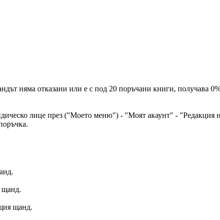
ндът няма отказани или е с под 20 поръчани книги, получава 0%
идическо лице през ("Моето меню") - "Моят акаунт" - "Редакция
поръчка.
анд.
я щанд.
ъщия щанд.