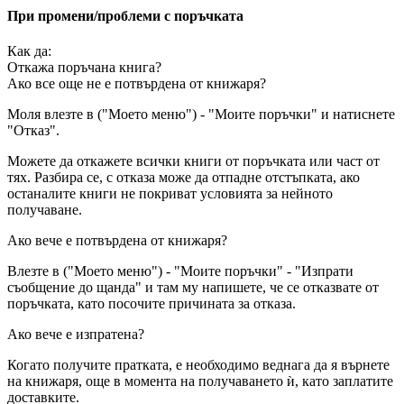
При промени/проблеми с поръчката
Как да:
Откажа поръчана книга?
Ако все още не е потвърдена от книжаря?
Моля влезте в ("Моето меню") - "Моите поръчки" и натиснете
"Отказ".
Можете да откажете всички книги от поръчката или част от
тях. Разбира се, с отказа може да отпадне отстъпката, ако
останалите книги не покриват условията за нейното
получаване.
Ако вече е потвърдена от книжаря?
Влезте в ("Моето меню") - "Моите поръчки" - "Изпрати
съобщение до щанда" и там му напишете, че се отказвате от
поръчката, като посочите причината за отказа.
Ако вече е изпратена?
Когато получите пратката, е необходимо веднага да я върнете
на книжаря, още в момента на получаването ѝ, като заплатите
доставките.