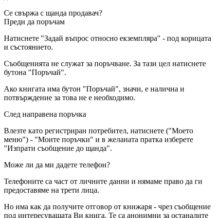
Се свържа с щанда продавач?
Преди да поръчам
Натиснете "Задай въпрос относно екземпляра" - под корицата
и състоянието.
Съобщенията не служат за поръчване. За тази цел натиснете
бутона "Поръчай".
Ако книгата има бутон "Поръчай", значи, е налична и
потвърждение за това не е необходимо.
След направена поръчка
Влезте като регистриран потребител, натиснете ("Моето
меню") - "Моите поръчки" и в желаната пратка изберете
"Изпрати съобщение до щанда".
Може ли да ми дадете телефон?
Телефоните са част от личните данни и нямаме право да ги
предоставяме на трети лица.
Но има как да получите отговор от книжаря - чрез съобщение
под интересуващата Ви книга. Те са анонимни за останалите