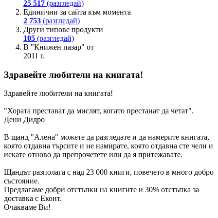
25 517
(разгледай)
Единични за сайта към момента
2 753
(разгледай)
Други типове продукти
105
(разгледай)
В "Книжен пазар" от
2011 г.
Здравейте любители на книгата!
Здравейте любители на книгата!
"Хората престават да мислят, когато престанат да четат".
Дени Дидро
В щанд "Алена" можете да разгледате и да намерите книгата,
която отдавна търсите и не намирате, която отдавна сте чели и
искате отново да препрочетете или да я притежавате.
Щандът разполага с над 23 000 книги, повечето в много добро
състояние.
Предлагаме добри отстъпки на книгите и 30% отстъпка за
доставка с Еконт.
Очакваме Ви!