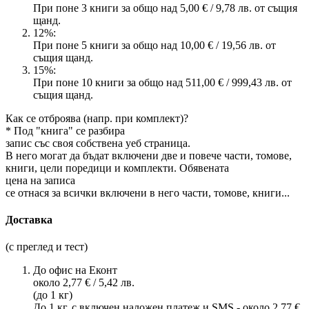
При поне 3 книги за общо над 5,00 € / 9,78 лв. от същия
щанд.
12%:
При поне 5 книги за общо над 10,00 € / 19,56 лв. от
същия щанд.
15%:
При поне 10 книги за общо над 511,00 € / 999,43 лв. от
същия щанд.
Как се отброява (напр. при комплект)?
* Под "книга" се разбира
запис със своя собствена уеб страница.
В него могат да бъдат включени две и повече части, томове,
книги, цели поредици и комплекти. Обявената
цена на записа
се отнася за всички включени в него части, томове, книги...
Доставка
(с преглед и тест)
До офис на Еконт
около 2,77 € / 5,42 лв.
(до 1 кг)
До 1 кг, с включен наложен платеж и SMS - около 2,77 €