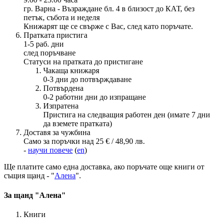
гр. Варна - Възраждане бл. 4 в близост до КАТ, без
петък, събота и неделя
Книжарят ще се свърже с Вас, след като поръчате.
Пратката пристига
1-5 раб. дни
след поръчване
Статуси на пратката до пристигане
Чакаща книжаря
0-3 дни до потвърждаване
Потвърдена
0-2 работни дни до изпращане
Изпратена
Пристига на следващия работен ден (имате 7 дни
да вземете пратката)
Доставя за чужбина
Само за поръчки над 25 € / 48,90 лв.
-
научи повече
(
en
)
Ще платите
само една доставка
, ако поръчате още книги от
същия щанд - "
Алена
".
За щанд "Алена"
Книги