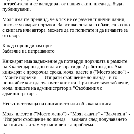
потребители и се валидират от нашия екип, преди да бъдат
публикувани.
Моля имайте предвид, че в тях не се разменят лични данни,
нито се уговарят поръчки. За всичко останало обаче, свързано
с книгата или автора, можете да го попитате и да изчакате за
отговор.
Как да процедирам при:
Забавяне на изпращането.
Книжарят има задължение да потвърди поръчката в рамките
на 3 календарни дни и да я изпрати до 2 работни дни. Ако
книжарят е просрочил срока, моля, влезте в ("Моето меню") -
"Моите поръчки" - "Изпрати съобщение до щанда" и го
попитайте кога да очаквате книгата. При по-голямо забавяне,
моля, пишете на администратор в "Съобщения с
администратор".
Несъответстваща на описанието или объркана книга.
Моля, влезте в ("Моето меню") - "Моят акаунт" - "Закупени" -
"Изпрати съобщение до щанда" - веднага след получаването
на книгата - и там му напишете за проблема.