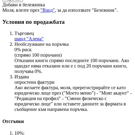
Добави в бележника
Моля, влезте през
"Вход"
, за да използвате "Бележник".
Условия по продажбата
Търговец
щанд "Алена"
Необслужване на поръчка
0% риск
(спрямо 100 поръчани)
Отказани книги спрямо последните 100 поръчани. Ако
щандът няма отказани или е с под 20 поръчани книги,
получава 0%.
Издава
опростени фактури
Ако желаете фактура, моля, пререгистрирайте се като
юридическо лице през ("Моето меню") - "Моят акаунт" -
"Редакция на профил" - "Смени физическо с
юридическо лице" или оставете данните за фирмата в
съобщение към направена поръчка.
Отстъпки
10%: