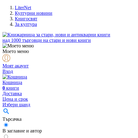
LiterNet
Културни новини
Книгосвят
За култура
над
1000
търговци на стари и нови книги
Моето меню
Моят акаунт
Вход
Кошница
0
книги
Доставка
Цена и срок
Избери щанд
Търсачка
В заглавие и автор