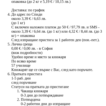
опаковка (до 2 кг е 5,19 € / 10,15 лв.)
Доставка: по график
До адрес по Спиди
около 3,39 € / 6,63 лв.
(до 1 кг)
С включен наложен платеж до 50 € / 97,79 лв. и SMS -
около 3,39 € / 6,64 лв. (до 1 кг) или 4,32 € / 8,44 лв. (до 3
кг) + опаковка
След изпращане пристига за 1 работен ден (пон.-пет.).
Лична среща
0,00 € / 0,00 лв. - в София
(виж подробности)
Удобно време и място за книжаря
По всяко време
57 училище
Книжарят ще се свърже с Вас, след като поръчате.
Пратката пристига
1-5 раб. дни
след поръчване
Статуси на пратката до пристигане
Чакаща книжаря
0-3 дни до потвърждаване
Потвърдена
0-2 работни дни до изпращане