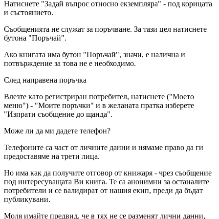
Натиснете "Задай въпрос относно екземпляра" - под корицата
и състоянието.
Съобщенията не служат за поръчване. За тази цел натиснете
бутона "Поръчай".
Ако книгата има бутон "Поръчай", значи, е налична и
потвърждение за това не е необходимо.
След направена поръчка
Влезте като регистриран потребител, натиснете ("Моето
меню") - "Моите поръчки" и в желаната пратка изберете
"Изпрати съобщение до щанда".
Може ли да ми дадете телефон?
Телефоните са част от личните данни и нямаме право да ги
предоставяме на трети лица.
Но има как да получите отговор от книжаря - чрез съобщение
под интересуващата Ви книга. Те са анонимни за останалите
потребители и се валидират от нашия екип, преди да бъдат
публикувани.
Моля имайте предвид, че в тях не се разменят лични данни,