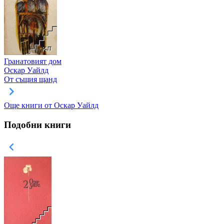
Гранатовият дом
Оскар Уайлд
От същия щанд
Още книги от Оскар Уайлд
Подобни книги