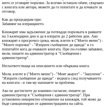
нито се уговарят поръчки. За всичко останало обаче, свързано
с книгата или автора, можете да го попитате и да изчакате за
отговор.
Как да процедирам при:
Забавяне на изпращането.
Книжарят има задължение да потвърди поръчката в рамките
на 3 календарни дни и да я изпрати до 2 работни дни. Ако
книжарят е просрочил срока, моля, влезте в ("Моето меню") -
"Моите поръчки" - "Изпрати съобщение до щанда" и го
попитайте кога да очаквате книгата. При по-голямо забавяне,
моля, пишете на администратор в "Съобщения с
администратор".
Несъответстваща на описанието или объркана книга.
Моля, влезте в ("Моето меню") - "Моят акаунт" - "Закупени" -
"Изпрати съобщение до щанда" - веднага след получаването
на книгата - и там му напишете за проблема.
Ако не достигнете до взаимно съгласие, пишете до
администратор в "Съобщения с администратор". При
установено некоректно отношение на книжаря, той може да
бъде санкциониран от администрацията на сайта.