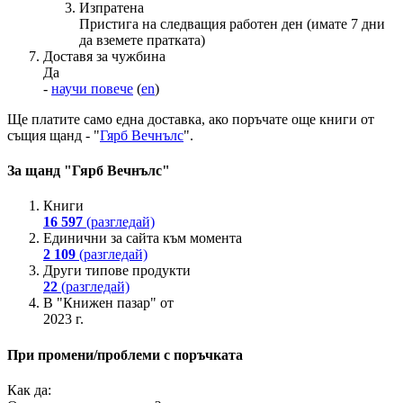
Изпратена
Пристига на следващия работен ден (имате 7 дни
да вземете пратката)
Доставя за чужбина
Да
-
научи повече
(
en
)
Ще платите
само една доставка
, ако поръчате още книги от
същия щанд - "
Гярб Вечнълс
".
За щанд "Гярб Вечнълс"
Книги
16 597
(разгледай)
Единични за сайта към момента
2 109
(разгледай)
Други типове продукти
22
(разгледай)
В "Книжен пазар" от
2023 г.
При промени/проблеми с поръчката
Как да: