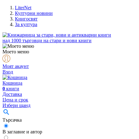
LiterNet
Културни новини
Книгосвят
За култура
над
1000
търговци на стари и нови книги
Моето меню
Моят акаунт
Вход
Кошница
0
книги
Доставка
Цена и срок
Избери щанд
Търсачка
В заглавие и автор