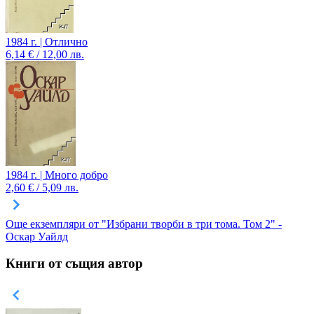
1984 г. | Отлично
6,14 € / 12,00 лв.
1984 г. | Много добро
2,60 € / 5,09 лв.
Още екземпляри от "Избрани творби в три тома. Том 2" -
Оскар Уайлд
Книги от същия автор