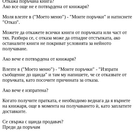
Откажа поръчана книга?
Ако все още не е потвърдена от книжаря?
Моля влезте в ("Моето меню") - "Моите поръчки" и натиснете
"Отказ".
Можете да откажете всички книги от поръчката или част от
тях. Разбира се, с отказа може да отпадне отстъпката, ако
останалите книги не покриват условията за нейното
получаване.
Ако вече е потвърдена от книжаря?
Влезте в ("Моето меню") - "Моите поръчки" - "Изпрати
съобщение до щанда" и там му напишете, че се отказвате от
поръчката, като посочите причината за отказа.
Ако вече е изпратена?
Когато получите пратката, е необходимо веднага да я върнете
на книжаря, още в момента на получаването ѝ, като заплатите
доставките.
Се свържа с щанда продавач?
Преди да поръчам