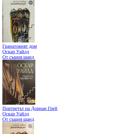
Гранатовият дом
Оскар Уайлд
От същия щанд
Портретът на Дориан Грей
Оскар Уайлд
От същия щанд