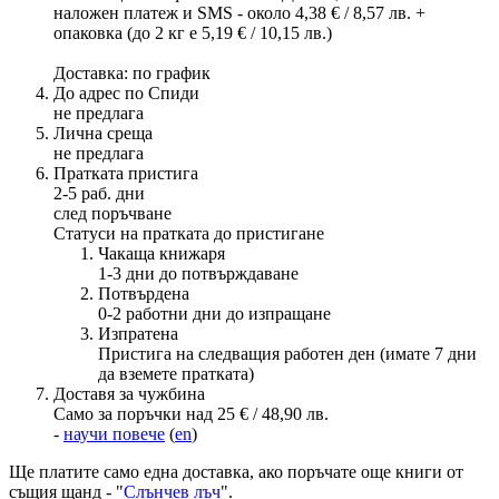
наложен платеж и SMS - около 4,38 € / 8,57 лв. +
опаковка (до 2 кг е 5,19 € / 10,15 лв.)
Доставка: по график
До адрес по Спиди
не предлага
Лична среща
не предлага
Пратката пристига
2-5 раб. дни
след поръчване
Статуси на пратката до пристигане
Чакаща книжаря
1-3 дни до потвърждаване
Потвърдена
0-2 работни дни до изпращане
Изпратена
Пристига на следващия работен ден (имате 7 дни
да вземете пратката)
Доставя за чужбина
Само за поръчки над 25 € / 48,90 лв.
-
научи повече
(
en
)
Ще платите
само една доставка
, ако поръчате още книги от
същия щанд - "
Слънчев лъч
".