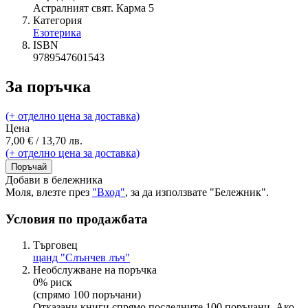
Астралният свят. Карма 5
Категория
Езотерика
ISBN
9789547601543
За поръчка
(+ отделно цена за доставка)
Цена
7,00 € / 13,70 лв.
(+ отделно цена за доставка)
Поръчай
Добави в бележника
Моля, влезте през
"Вход"
, за да използвате "Бележник".
Условия по продажбата
Търговец
щанд "Слънчев лъч"
Необслужване на поръчка
0% риск
(спрямо 100 поръчани)
Отказани книги спрямо последните 100 поръчани. Ако