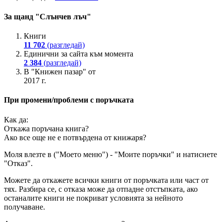
За щанд "Слънчев лъч"
Книги
11 702
(разгледай)
Единични за сайта към момента
2 384
(разгледай)
В "Книжен пазар" от
2017 г.
При промени/проблеми с поръчката
Как да:
Откажа поръчана книга?
Ако все още не е потвърдена от книжаря?
Моля влезте в ("Моето меню") - "Моите поръчки" и натиснете
"Отказ".
Можете да откажете всички книги от поръчката или част от
тях. Разбира се, с отказа може да отпадне отстъпката, ако
останалите книги не покриват условията за нейното
получаване.