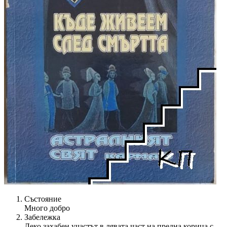
Състояние
Много добро
Забележка
Леко захабен участът в лявата част на предна корица с