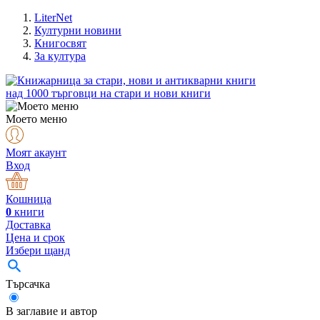
LiterNet
Културни новини
Книгосвят
За култура
над
1000
търговци на стари и нови книги
Моето меню
Моят акаунт
Вход
Кошница
0
книги
Доставка
Цена и срок
Избери щанд
Търсачка
В заглавие и автор