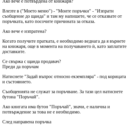
Ако вече е потвърдена от книжаря?
Влезте в ("Моето меню") - "Моите поръчки" - "Изпрати
съобщение до щанда" и там му напишете, че се отказвате от
поръчката, като посочите причината за отказа.
Ако вече е изпратена?
Когато получите пратката, е необходимо веднага да я върнете
на книжаря, още в момента на получаването ѝ, като заплатите
доставките.
Се свържа с щанда продавач?
Преди да поръчам
Натиснете "Задай въпрос относно екземпляра" - под корицата
и състоянието.
Съобщенията не служат за поръчване. За тази цел натиснете
бутона "Поръчай".
Ако книгата има бутон "Поръчай", значи, е налична и
потвърждение за това не е необходимо.
След направена поръчка