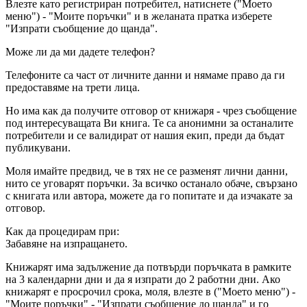
Влезте като регистриран потребител, натиснете ("Моето
меню") - "Моите поръчки" и в желаната пратка изберете
"Изпрати съобщение до щанда".
Може ли да ми дадете телефон?
Телефоните са част от личните данни и нямаме право да ги
предоставяме на трети лица.
Но има как да получите отговор от книжаря - чрез съобщение
под интересуващата Ви книга. Те са анонимни за останалите
потребители и се валидират от нашия екип, преди да бъдат
публикувани.
Моля имайте предвид, че в тях не се разменят лични данни,
нито се уговарят поръчки. За всичко останало обаче, свързано
с книгата или автора, можете да го попитате и да изчакате за
отговор.
Как да процедирам при:
Забавяне на изпращането.
Книжарят има задължение да потвърди поръчката в рамките
на 3 календарни дни и да я изпрати до 2 работни дни. Ако
книжарят е просрочил срока, моля, влезте в ("Моето меню") -
"Моите поръчки" - "Изпрати съобщение до щанда" и го