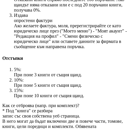
щандът няма отказани или е с под 20 поръчани книги,
получава 0%.
Издава
опростени фактури
Ако желаете фактура, моля, пререгистрирайте се като
юридическо лице през ("Моето меню") - "Моят акаунт" -
"Редакция на профил" - "Смени физическо с
юридическо лице" или оставете данните за фирмата в
съобщение към направена поръчка.
Отстъпки
5%:
При поне 3 книги от същия щанд.
10%:
При поне 5 книги от същия щанд.
15%:
При поне 10 книги от същия щанд.
Как се отброява (напр. при комплект)?
* Под "книга" се разбира
запис със своя собствена уеб страница.
В него могат да бъдат включени две и повече части, томове,
книги, цели поредици и комплекти. Обявената