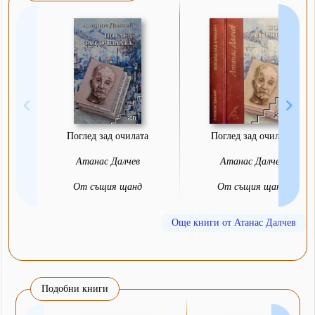
Поглед зад очилата
Поглед зад очилата
Атанас Далчев
Атанас Далчев
От същия щанд
От същия щанд
Още книги от Атанас Далчев
Подобни книги