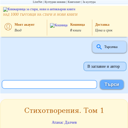
LiterNet
Културни новини
Книгосвят
За култура
над
търговци на стари и нови книги
1000
Моят акаунт
Кошница
Доставка
Вход
0
книги
Цена и срок
Търсачка
В заглавие и автор
Стихотворения. Том 1
Атанас Далчев