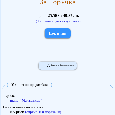
За поръчка
И ден и нощ, и ден и нощ часовникът
люлее свойто слънце от метал.
Цена
25,50 € / 49,87 лв.
Понякога аз се оглеждам в огледалото,
(+ отделно цена за доставка)
за да не бъда винаги самотен.
А по стената се изкачват бавно
Поръчай
и догоряват на потона дните ми:
без ни една любов, без ни едно събитие
животът ми безследно отминава.
Ключови думи:
поезия на Атанас Далчев,
Добави в бележника
стихотворения на Атанас Далчев
Условия по продажбата
Търговец
щанд "Мальовица"
Необслужване на поръчка
0% риск
(спрямо 100 поръчани)