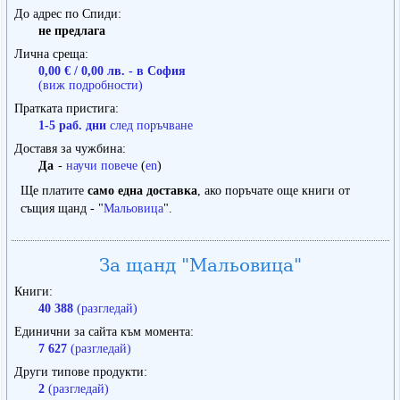
До адрес по Спиди
не предлага
Лична среща
0,00 € / 0,00 лв. - в София
(виж подробности)
Пратката пристига
1-5 раб. дни
след поръчване
Доставя за чужбина
Да
-
научи повече
(
en
)
Ще платите
само една доставка
, ако поръчате още книги от
същия щанд - "
Мальовица
".
За щанд "Мальовица"
Книги
40 388
(разгледай)
Единични за сайта към момента
7 627
(разгледай)
Други типове продукти
2
(разгледай)