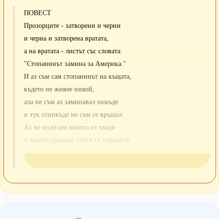
ПОВЕСТ
Прозорците - затворени и черни
и черна и затворена вратата,
а на вратата - листът със словата:
"Стопанинът замина за Америка."
И аз съм сам стопанинът на къщата,
където не живее никой,
ала не съм аз заминавал никъде
и тук отникъде не съм се връщал.
Аз не излизам никога от къщи
и моите еднички гости са годините,
а много пъти пожълтяваха градините
и аз не съм навярно вече същият.
Отдавна всички книги са прочетени
и всички пътища на спомена са минати,
и ето сякаш сто години
как разговарям само със портретите.