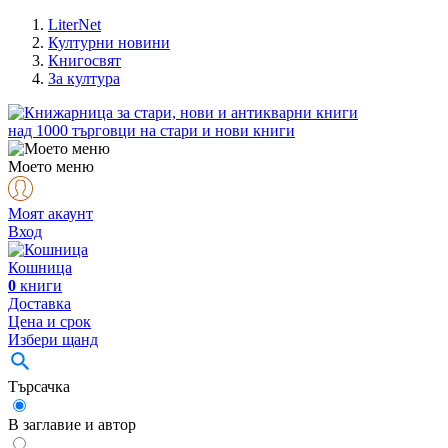
LiterNet
Културни новини
Книгосвят
За култура
над
1000
търговци на стари и нови книги
Моето меню
Моят акаунт
Вход
Кошница
0
книги
Доставка
Цена и срок
Избери щанд
Търсачка
В заглавие и автор