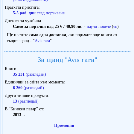
Пратката пристига
5-5 раб. дни
след поръчване
Доставя за чужбина
Само за поръчки над 25 € / 48,90 лв.
-
научи повече
(
en
)
Ще платите
само една доставка
, ако поръчате още книги от
същия щанд - "
Avis rara
".
За щанд "Avis rara"
Книги
35 231
(разгледай)
Единични за сайта към момента
6 260
(разгледай)
Други типове продукти
13
(разгледай)
В "Книжен пазар" от
2013 г.
Промоции