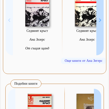
Седмият кръст
Седмият кръст
Ана Зегерс
Ана Зегерс
От същия щанд
Още книги от Ана Зегерс
Подобни книги