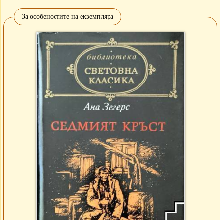
За особеностите на екземпляра