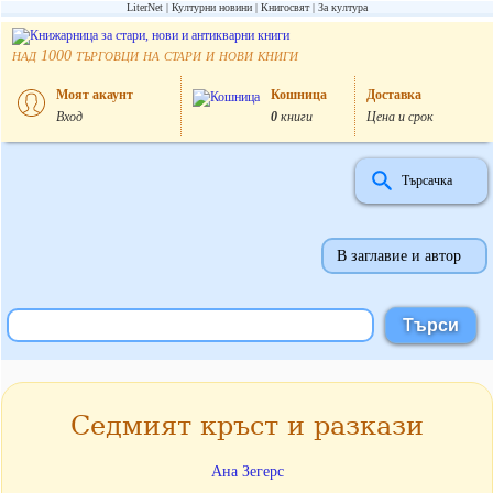
LiterNet
Културни новини
Книгосвят
За култура
над
търговци на стари и нови книги
1000
Моят акаунт
Кошница
Доставка
Вход
0
книги
Цена и срок
Търсачка
В заглавие и автор
Седмият кръст и разкази
Ана Зегерс