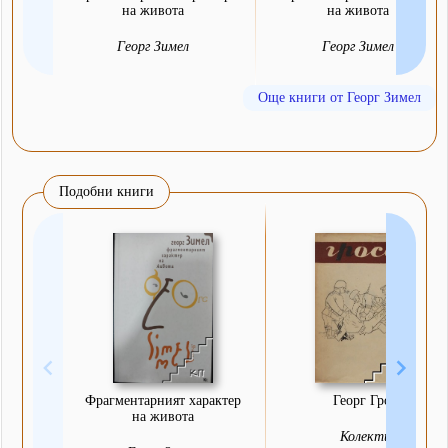
на живота
на живота
Георг Зимел
Георг Зимел
Още книги от Георг Зимел
Подобни книги
Фрагментарният характер
Георг Гросс
на живота
Колектив