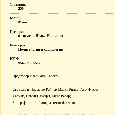
Страници
256
Корици
Меки
Преводач
от немски Недка Николова
Категория
Политология и социология
ISBN
954-736-065-5
Предговор Владимир Сабоурин.
Съдържа и Писма до Райнер Мариа Рилке, Адолф фон
Харнак, Едмунд Хусерл, Макс Вебер;
Биографично-библиографични бележки.
Ключови думи:
социология, обобществяване, форми,