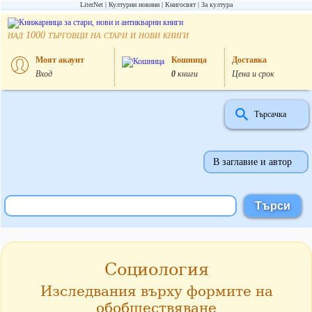
LiterNet
Културни новини
Книгосвят
За култура
над
търговци на стари и нови книги
1000
Моят акаунт
Кошница
Доставка
Вход
0
книги
Цена и срок
Търсачка
В заглавие и автор
Социология
Изследвания върху формите на
обобществяване