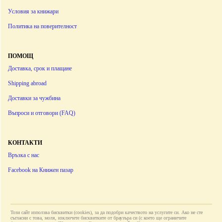
Условия за книжари
Политика на поверителност
ПОМОЩ
Доставка, срок и плащане
Shipping abroad
Доставки за чужбина
Въпроси и отговори (FAQ)
КОНТАКТИ
Връзка с нас
Facebook на Книжен пазар
Този сайт използва бисквитки (cookies), за да подобри качеството на услугите си. Ако не сте
съгласни с това, моля, изключете бисквитките от браузъра си (с което ще ограничите