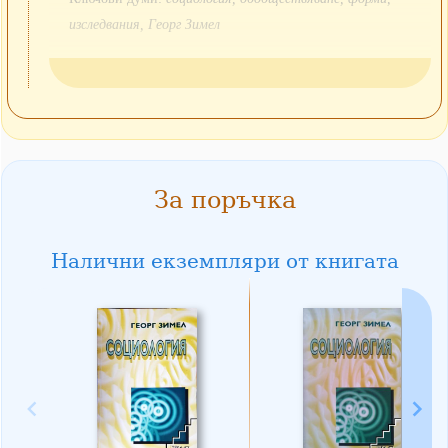
изследвания, Георг Зимел
За поръчка
Налични екземпляри от книгата