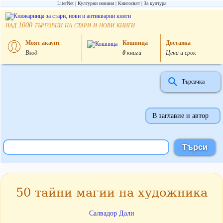
LiterNet
Културни новини
Книгосвят
За култура
над
търговци на стари и нови книги
1000
Моят акаунт
Кошница
Доставка
Вход
0
книги
Цена и срок
Търсачка
В заглавие и автор
50 тайни магии на художника
Салвадор Дали