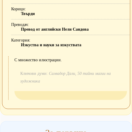
Корици
Твърди
Преводач
Превод от английски Нели Сандова
Категория
Изкуства и науки за изкуствата
С множество илюстрации.
Ключови думи:
Салвадор Дали, 50 тайни магии на
художника