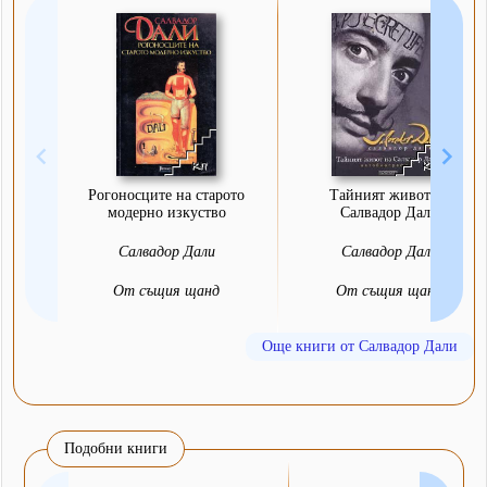
Рогоносците на старото
Тайният живот на
модерно изкуство
Салвадор Дали
Салвадор Дали
Салвадор Дали
От същия щанд
От същия щанд
Още книги от Салвадор Дали
Подобни книги