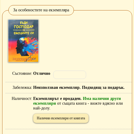
За особеностите на екземпляра
Състояние
Отлично
Забележка
Неизползван екземпляр. Подходящ за подарък.
Наличност
Екземплярът е продаден.
Има налични други
екземпляри
от същата книга - вижте вдясно или
най-долу.
Налични екземпляри от книгата