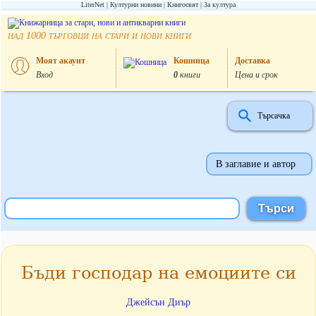
LiterNet
Културни новини
Книгосвят
За култура
над
търговци на стари и нови книги
1000
Моят акаунт
Кошница
Доставка
Вход
0
книги
Цена и срок
Търсачка
В заглавие и автор
Бъди господар на емоциите си
Джейсън Диър