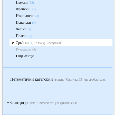
Немски
(35)
Френски
(21)
Италиански
(3)
Испански
(4)
Чешки
(3)
Полски
(2)
Сръбски
(1)
| в щанд "Светулка 93"
Румънски
(0)
Още езици
Нетематични категории
+
| в щанд "Светулка 93" | на сръбски език
Филтри
+
| в щанд "Светулка 93" | на сръбски език