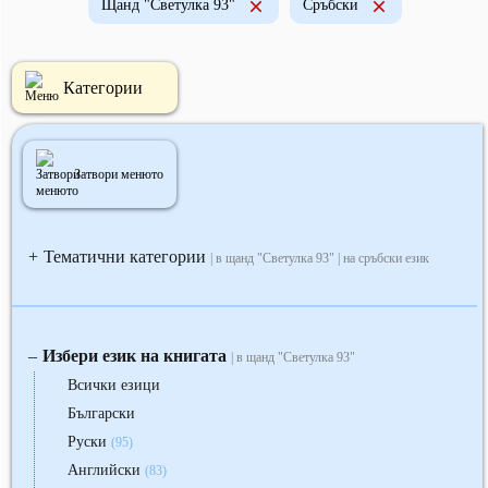
Щанд "Светулка 93"
Сръбски
Категории
Затвори менюто
Тематични категории
+
| в щанд "Светулка 93" | на сръбски език
Избери език на книгата
‒
| в щанд "Светулка 93"
Всички езици
Български
Руски
(95)
Английски
(83)