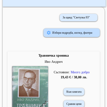
За щанд "Светулка 93"
Избери подредба, изглед, филтри
Травничка хроника
Иво Андрич
Състояние:
Много добро
19,43 € / 38,00 лв.
Към книгата
Сравни цени