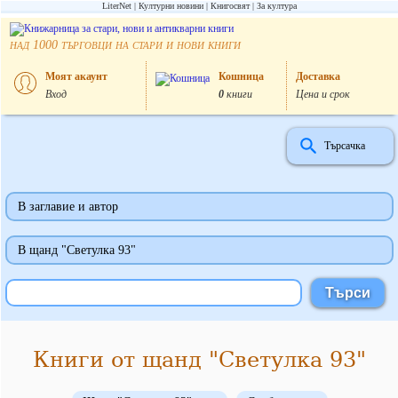
LiterNet
Културни новини
Книгосвят
За култура
над
търговци на стари и нови книги
1000
Моят акаунт
Кошница
Доставка
Вход
0
книги
Цена и срок
Търсачка
В заглавие и автор
В щанд "Светулка 93"
Книги от щанд "Светулка 93"