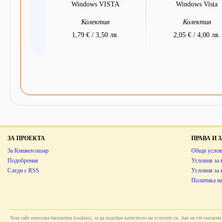
Windows VISTA
Windows Vista
Колектив
Колектив
1,79 € / 3,50 лв.
2,05 € / 4,00 лв.
ЗА ПРОЕКТА
ПРАВА И
За Книжен пазар
Общи услов
Подобрения
Условия за 
Следи с RSS
Условия за
Политика на
Този сайт използва бисквитки (cookies), за да подобри качеството на услугите си. Ако не сте съглас