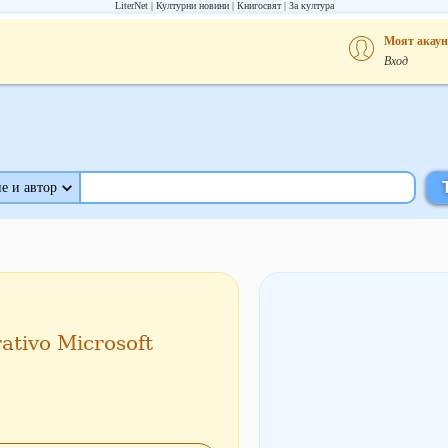
LiterNet
Културни новини
Книгосвят
За култура
Моят акаун
Вход
е и автор
rativo Microsoft