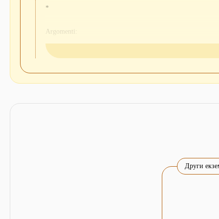
*
Argomenti:
• Alla scoperta dell'interfaccia del sistema
• I componenti di base di Windows Vista: desktop, menu Start,
• Gestione di dischi, cartelle e file: operazioni di copia, modi
• Gestione e configurazione delle periferiche
• Internet, Web e posta elettronica
• Musica e filmati con Windows Media Player
Ключови думи:
книги на италиански език, компютри, 
майкрософт
Други екзе