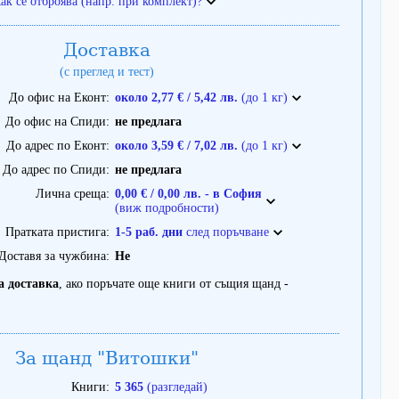
ак се отброява (напр. при комплект)?
Доставка
(с преглед и тест)
До офис на Еконт
около 2,77 € / 5,42 лв.
(до 1 кг)
До офис на Спиди
не предлага
До адрес по Еконт
около 3,59 € / 7,02 лв.
(до 1 кг)
До адрес по Спиди
не предлага
Лична среща
0,00 € / 0,00 лв. - в София
(виж подробности)
Пратката пристига
1-5 раб. дни
след поръчване
Доставя за чужбина
Не
а доставка
, ако поръчате още книги от същия щанд -
За щанд "Витошки"
Книги
5 365
(разгледай)