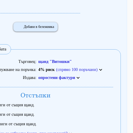
Добави в бележника
бата
Търговец
щанд "Витошки"
лужване на поръчка
4% риск
(спрямо 100 поръчани)
Издава
опростени фактури
Отстъпки
иги от същия щанд.
иги от същия щанд.
ниги от същия щанд.