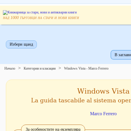
над
търговци на стари и нови книги
1000
Избери щанд
В заглави
Начало
Категории и класации
Windows Vista - Marco Ferrero
Windows Vista
La guida tascabile al sistema ope
Marco Ferrero
За особеностите на екземпляра