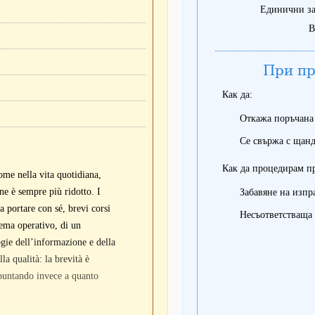
Единични за
В
При пр
Как да:
Откажа поръчана
Се свържа с щанд
Как да процедирам п
ome nella vita quotidiana,
ne è sempre più ridotto. I
Забавяне на изпр
a portare con sé, brevi corsi
Несъответстваща 
tema operativo, di un
gie dell’informazione e della
a qualità: la brevità è
 puntando invece a quanto