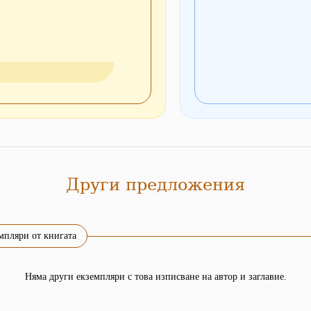
 e Pannello di controllo
fica ed eliminazione
Други предложения
операционни системи,
мпляри от книгата
Няма други екземпляри с това изписване на автор и заглавие.