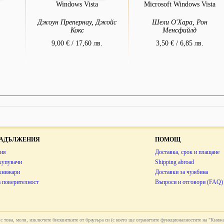
Windows Vista
Microsoft Windows Vista
Джоун Препернау, Джойс
Шели О'Хара, Рон
Кокс
Менсфийлд
9,00 € / 17,60 лв.
3,50 € / 6,85 лв.
 ЗАДЪЛЖЕНИЯ
ПОМОЩ
ия
Доставка, срок и плащане
купувачи
Shipping abroad
 книжари
Доставки за чужбина
 поверителност
Въпроси и отговори (FAQ)
ни с това, моля, изключете бисквитките от браузъра си (с което ще ограничите функционалностите на "Книже