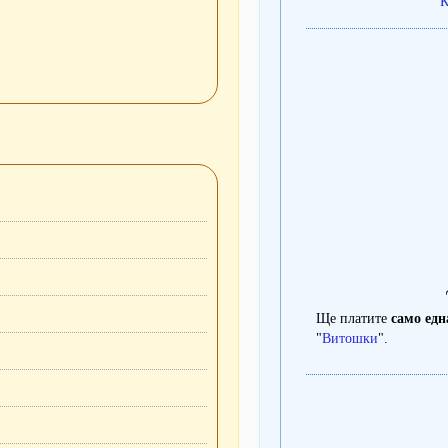
К
Ще платите
само едн
"
Витошки
".