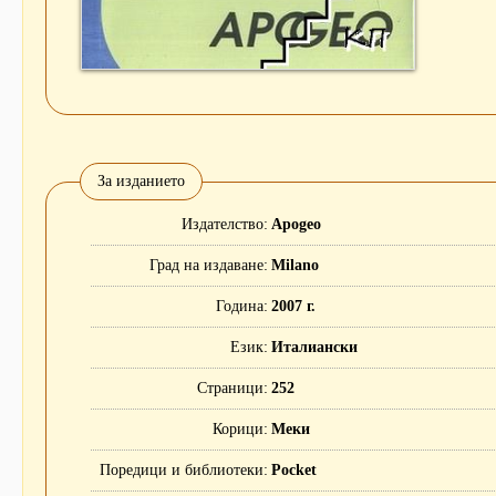
За изданието
Издателство
Apogeo
Град на издаване
Milano
Година
2007 г.
Език
Италиански
Страници
252
Корици
Меки
Поредици и библиотеки
Pocket