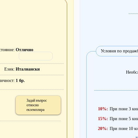
стояние
Отлично
Условия по продаж
Език
Италиански
Необс
личност
1 бр.
Задай въпрос
относно
10%:
При поне 3 кн
екземпляра
15%:
При поне 5 кн
20%:
При поне 10 к