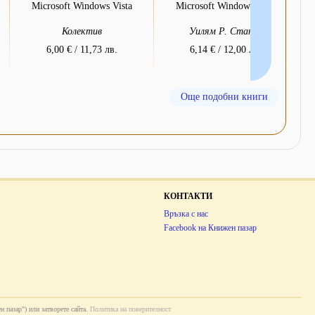
Microsoft Windows Vista
Microsoft Windows Vista
Колектив
Уилям Р. Станек
6,00 € / 11,73 лв.
6,14 € / 12,00 лв.
Още подобни книги
КОНТАКТИ
Връзка с нас
Facebook на Книжен пазар
н пазар") или затворете сайта.
Политика на поверителност