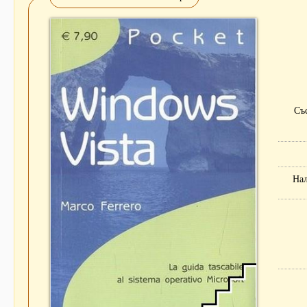
Съ
На