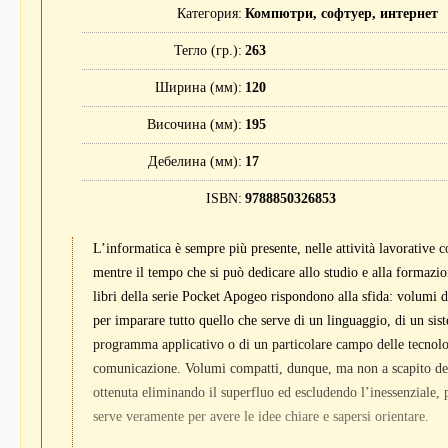
Категория
Компютри, софтуер, интернет
Тегло (гр.)
263
Ширина (мм)
120
Височина (мм)
195
Дебелина (мм)
17
ISBN
9788850326853
L’informatica è sempre più presente, nelle attività lavorative c
mentre il tempo che si può dedicare allo studio e alla formazio
libri della serie Pocket Apogeo rispondono alla sfida: volumi d
per imparare tutto quello che serve di un linguaggio, di un sis
programma applicativo o di un particolare campo delle tecnolo
comunicazione. Volumi compatti, dunque, ma non a scapito dell
ottenuta eliminando il superfluo ed escludendo l’inessenziale,
serve veramente per avere le idee chiare e sapersi orientare.