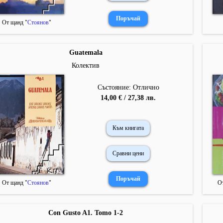
От щанд "
Стоянов
"
Guatemala
Колектив
Състояние: Отлично
14,00 € / 27,38 лв.
Към книгата
Сравни цени
От щанд "
Стоянов
"
О
Con Gusto A1. Tomo 1-2