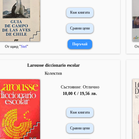
Към книгата
Сравни цени
От щанд "
Stef
"
От
Larousse diccionario escolar
Колектив
Състояние: Отлично
10,00 € / 19,56 лв.
Към книгата
Сравни цени