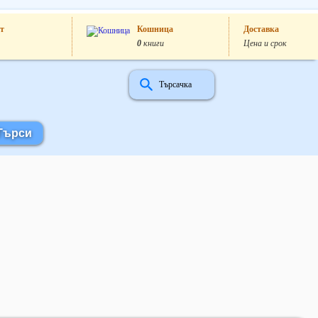
т
Кошница
Доставка
0
книги
Цена и срок
Търсачка