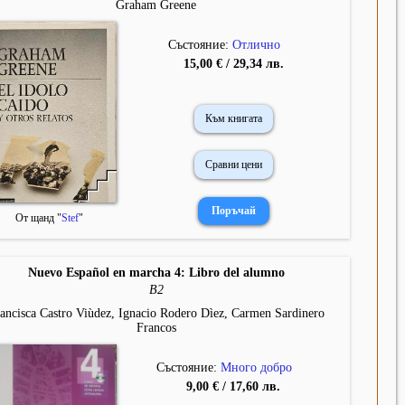
Graham Greene
Състояние:
Отлично
15,00 € / 29,34 лв.
Към книгата
Сравни цени
От щанд "
Stef
"
Nuevo Español en marcha 4: Libro del alumno
B2
ancisca Castro Viùdez, Ignacio Rodero Dìez, Carmen Sardinero
Francos
Състояние:
Много добро
9,00 € / 17,60 лв.