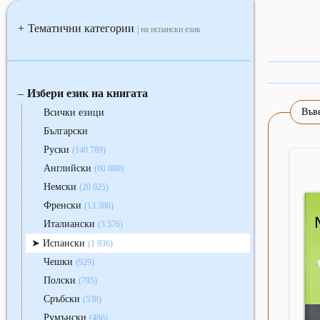
Тематични категории
+
| на испански език
Избери език на книгата
‒
Въве
Всички езици
Български
Руски
(140 789)
Английски
(60 080)
Немски
(20 025)
Френски
(13 386)
Италиански
(3 576)
Испански
(1 936)
Чешки
(929)
Полски
(795)
Сръбски
(538)
Румънски
(486)