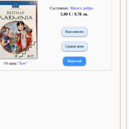
Състояние:
Много добро
5,00 € / 9,78 лв.
Към книгата
Сравни цени
От щанд "
Лале
"