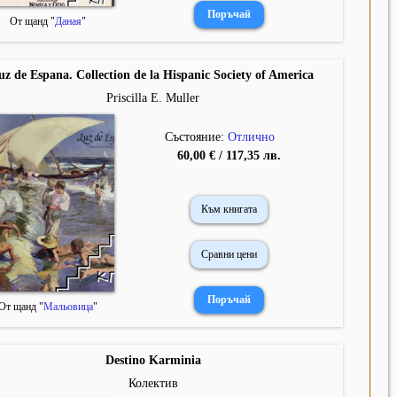
От щанд "
Даная
"
uz de Espana. Collection de la Hispanic Society of America
Priscilla E. Muller
Състояние:
Отлично
60,00 € / 117,35 лв.
Към книгата
Сравни цени
От щанд "
Мальовица
"
Destino Karminia
Колектив