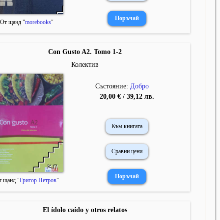
От щанд "
morebooks
"
Con Gusto A2. Tomo 1-2
Колектив
Състояние:
Добро
20,00 € / 39,12 лв.
Към книгата
Сравни цени
т щанд "
Григор Петров
"
El ídolo caído y otros relatos