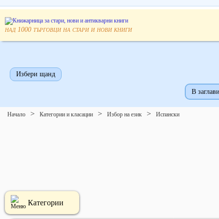
над
търговци на стари и нови книги
1000
Избери щанд
В заглави
Начало
Категории и класации
Избор на език
Испански
Категории