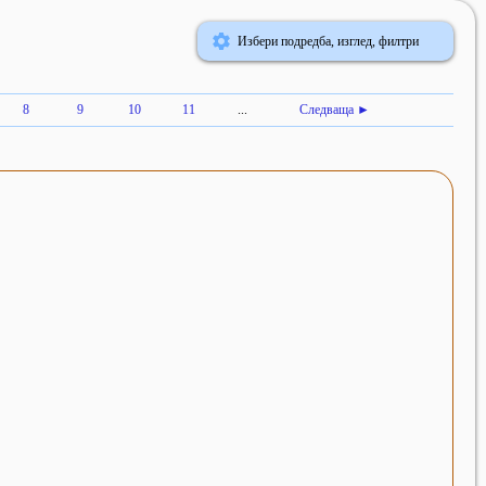
Избери подредба, изглед, филтри
8
9
10
11
...
Следваща ►