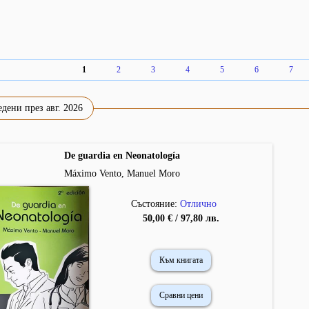
1
2
3
4
5
6
7
дени през авг. 2026
De guardia en Neonatología
Máximo Vento, Manuel Moro
Състояние:
Отлично
50,00 € / 97,80 лв.
Към книгата
Сравни цени