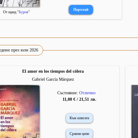
От щанд "
Буров
"
едени през юли 2026
El amor en los tiempos del cólera
Gabriel García Márquez
Състояние:
Отлично
11,00 € / 21,51 лв.
Към книгата
Сравни цени