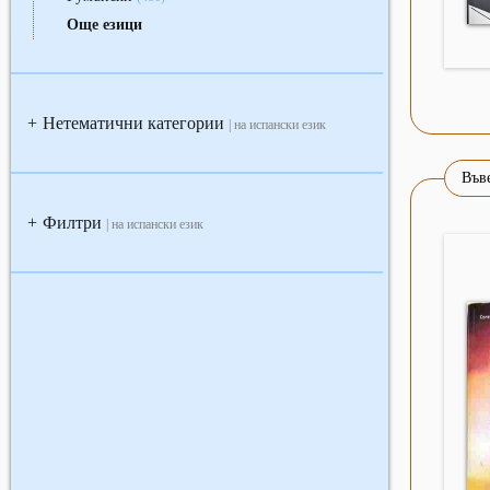
Още езици
Нетематични категории
+
| на испански език
Във
Филтри
+
| на испански език