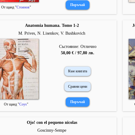
От щанд "
Стоянов
"
Anatomia humana. Tomo 1-2
J
М. Prives, N. Lisenkov, V. Bushkovich
Състояние: Отлично
50,00 € / 97,80 лв.
Към книгата
Сравни цени
От щанд "
Coys
"
Ojo! con el pequeno nicolas
Goscinny-Sempe