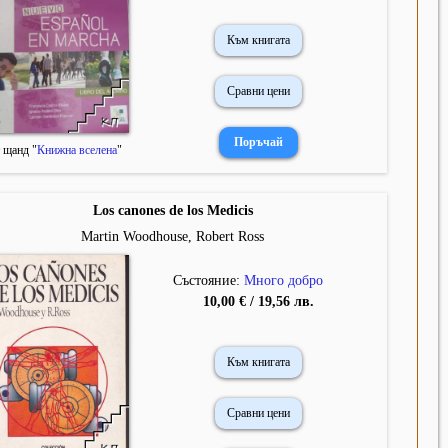
Към книгата
Сравни цени
 щанд "
Книжна вселена
"
Los canones de los Medicis
Martin Woodhouse, Robert Ross
Състояние:
Много добро
10,00 € / 19,56 лв.
Към книгата
Сравни цени