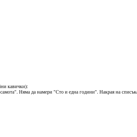
йни кавички):
самота". Няма да намери "Сто и една години". Накрая на списък