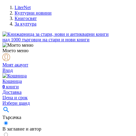
LiterNet
Културни новини
Книгосвят
За култура
над
1000
търговци на стари и нови книги
Моето меню
Моят акаунт
Вход
Кошница
0
книги
Доставка
Цена и срок
Избери щанд
Търсачка
В заглавие и автор