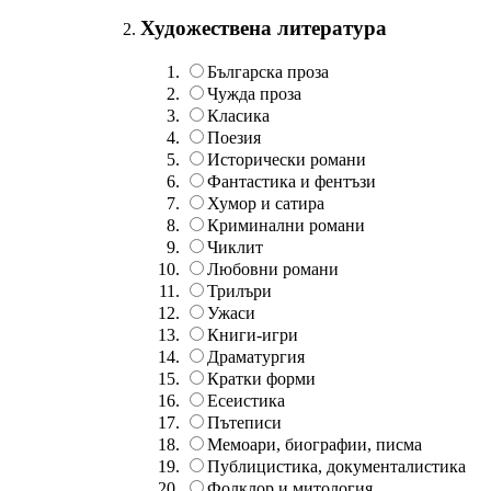
Художествена литература
Българска проза
Чужда проза
Класика
Поезия
Исторически романи
Фантастика и фентъзи
Хумор и сатира
Криминални романи
Чиклит
Любовни романи
Трилъри
Ужаси
Книги-игри
Драматургия
Кратки форми
Есеистика
Пътеписи
Мемоари, биографии, писма
Публицистика, документалистика
Фолклор и митология