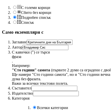
С големи корици
Сбито без корици
Подробен списък
Списък
Само екземпляри с
Заглавие
Автор
С кавички (") се търси
фраза
.
Например:
"Сто години" самота
(първите 2 думи са оградени с дво
Ще намери "Сто години самота", но и "Сто години вечна 
дума без фразата.
Важи за всички текстови полета.
Съставител
Издателство
Категория
Всички категории