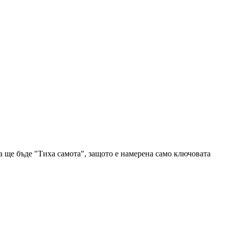
а ще бъде "Тиха самота", защото е намерена само ключовата