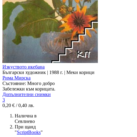
Изкуството икебана
Български художник | 1988 г. | Меки корици
Рима Мирска
Състояние:
Много добро
Забележки към корицата.
Допълнителни снимки
3
0,20 € / 0,40 лв.
Налична в
Севлиево
При щанд
"
ScriptBooks
"