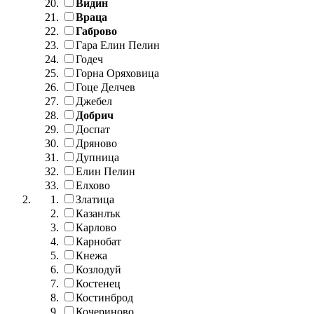
Видин
Враца
Габрово
Гара Елин Пелин
Годеч
Горна Оряховица
Гоце Делчев
Джебел
Добрич
Доспат
Дряново
Дупница
Елин Пелин
Елхово
Златица
Казанлък
Карлово
Карнобат
Кнежа
Козлодуй
Костенец
Костинброд
Кочериново