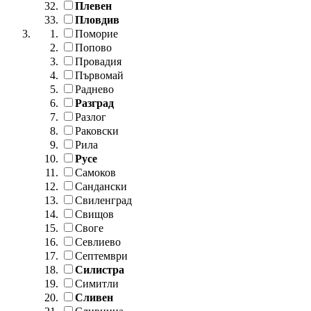
Плевен
Пловдив
Поморие
Попово
Провадия
Първомай
Раднево
Разград
Разлог
Раковски
Рила
Русе
Самоков
Сандански
Свиленград
Свищов
Своге
Севлиево
Септември
Силистра
Симитли
Сливен