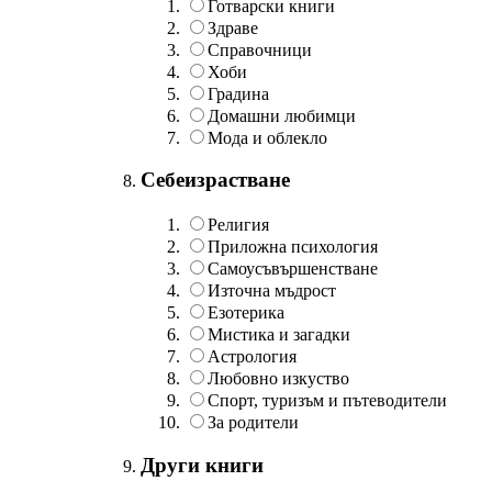
Готварски книги
Здраве
Справочници
Хоби
Градина
Домашни любимци
Мода и облекло
Себеизрастване
Религия
Приложна психология
Самоусъвършенстване
Източна мъдрост
Езотерика
Мистика и загадки
Астрология
Любовно изкуство
Спорт, туризъм и пътеводители
За родители
Други книги