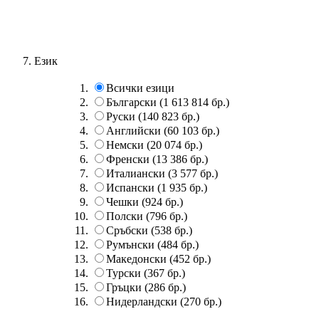
Език
Всички езици
Български
(1 613 814 бр.)
Руски
(140 823 бр.)
Английски
(60 103 бр.)
Немски
(20 074 бр.)
Френски
(13 386 бр.)
Италиански
(3 577 бр.)
Испански
(1 935 бр.)
Чешки
(924 бр.)
Полски
(796 бр.)
Сръбски
(538 бр.)
Румънски
(484 бр.)
Македонски
(452 бр.)
Турски
(367 бр.)
Гръцки
(286 бр.)
Нидерландски
(270 бр.)