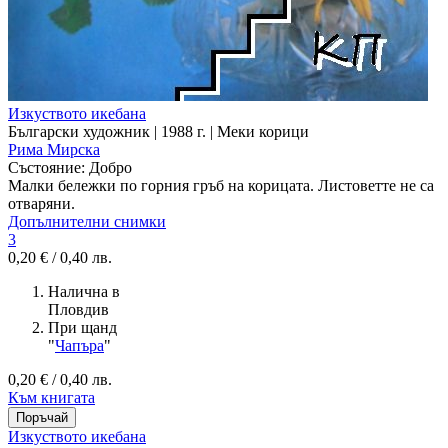
Изкуството икебана
Български художник | 1988 г. | Меки корици
Рима Мирска
Състояние:
Добро
Малки бележки по горния гръб на корицата. Листоветте не са
отваряни.
Допълнителни снимки
3
0,20 € / 0,40 лв.
Налична в
Пловдив
При щанд
"
Чапъра
"
0,20 € / 0,40 лв.
Към книгата
Изкуството икебана