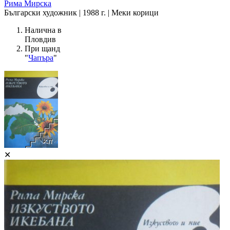
Рима Мирска
Български художник | 1988 г. | Меки корици
Налична в
Пловдив
При щанд
"
Чапъра
"
✕