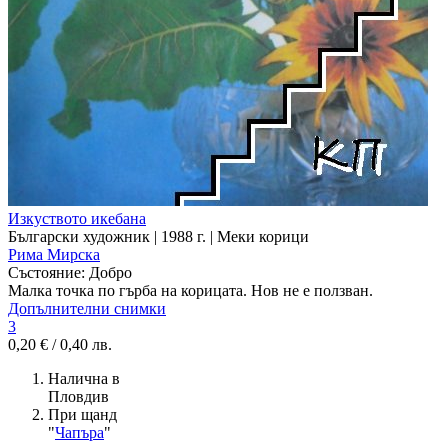
Изкуството икебана
Български художник | 1988 г. | Меки корици
Рима Мирска
Състояние:
Добро
Малка точка по гърба на корицата. Нов не е ползван.
Допълнителни снимки
3
0,20 € / 0,40 лв.
Налична в
Пловдив
При щанд
"
Чапъра
"