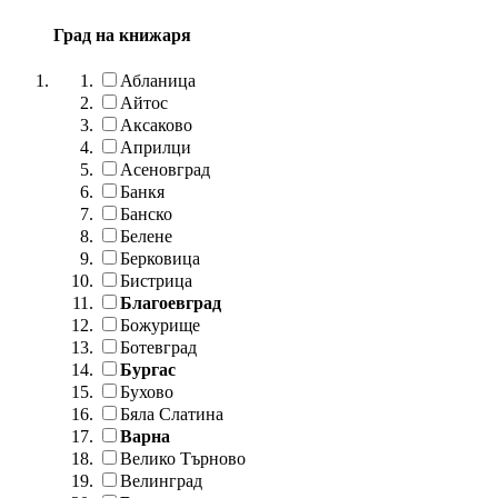
Град на книжаря
Абланица
Айтос
Аксаково
Априлци
Асеновград
Банкя
Банско
Белене
Берковица
Бистрица
Благоевград
Божурище
Ботевград
Бургас
Бухово
Бяла Слатина
Варна
Велико Търново
Велинград