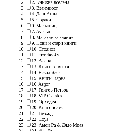
2.
Книжна вселена
3.
Взаимност
4.
Да и Анна
5.
Свраки
6.
Мальовица
7.
Avis rara
8.
Магазин за знание
9.
Нови и стари книги
10.
Стоянов
11.
morebooks
12.
Алена
13.
Книги за всеки
14.
Ескалибур
15.
Книги-Варна
16.
Asgor
17.
Григор Петров
18.
VIP Classics
19.
Орхидея
20.
Книгополис
21.
Възход
22.
Coys
23.
Амон Ра & Дядо Мраз
24.
4i4o Ru