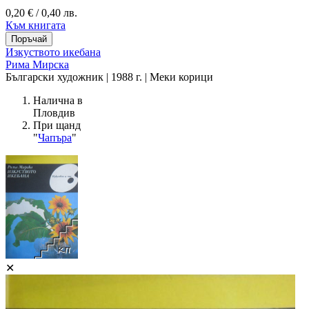
0,20 € / 0,40 лв.
Към книгата
Изкуството икебана
Рима Мирска
Български художник | 1988 г. | Меки корици
Налична в
Пловдив
При щанд
"
Чапъра
"
✕