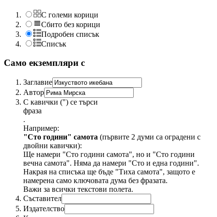
С големи корици
Сбито без корици
Подробен списък
Списък
Само екземпляри с
Заглавие
Автор
С кавички (") се търси
фраза
.
Например:
"Сто години" самота
(първите 2 думи са оградени с
двойни кавички):
Ще намери "Сто години самота", но и "Сто години
вечна самота". Няма да намери "Сто и една години".
Накрая на списъка ще бъде "Тиха самота", защото е
намерена само ключовата дума без фразата.
Важи за всички текстови полета.
Съставител
Издателство