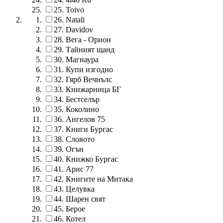
25.
Toivo
26.
Natali
27.
Davidov
28.
Вега - Орион
29.
Тайният щанд
30.
Магнаура
31.
Купи изгодно
32.
Гярб Вечнълс
33.
Книжарница БГ
34.
Бестселър
35.
Коколино
36.
Ангелов 75
37.
Книги Бургас
38.
Словото
39.
Огън
40.
Книжко Бургас
41.
Арис 77
42.
Книгите на Митака
43.
Целувка
44.
Шарен свят
45.
Берое
46.
Котел