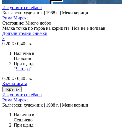
Изкуството икебана
Български художник | 1988 г. | Меки корици
Рима Мирска
Състояние:
Много добро
Малка точка по гърба на корицата. Нов не е ползван.
Допълнителни снимки
3
0,20 € / 0,40 лв.
Налична в
Пловдив
При щанд
"
Чапъра
"
0,20 € / 0,40 лв.
Към книгата
Изкуството икебана
Рима Мирска
Български художник | 1988 г. | Меки корици
Налична в
Севлиево
При щанд