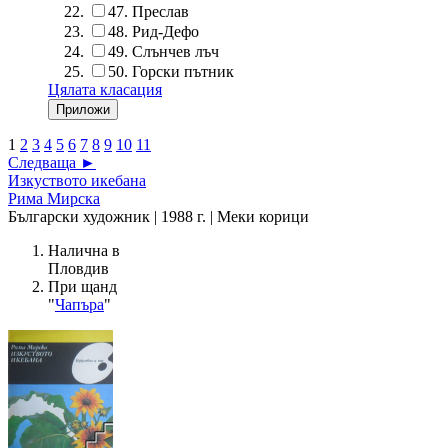
47.
Преслав
48.
Рид-Дефо
49.
Слънчев лъч
50.
Горски пътник
Цялата класация
1
2
3
4
5
6
7
8
9
10
11
Следваща ►
Изкуството икебана
Рима Мирска
Български художник | 1988 г. | Меки корици
Налична в
Пловдив
При щанд
"
Чапъра
"