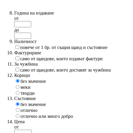
Година на издаване
от
до
Наличност
повече от 1 бр. от същия щанд и състояние
Фактуриране
само от щандове, които издават фактури
За чужбина
само от щандове, които доставят за чужбина
Корици
без значение
меки
твърди
Състояние
без значение
отлично
отлично или много добро
Цена
от