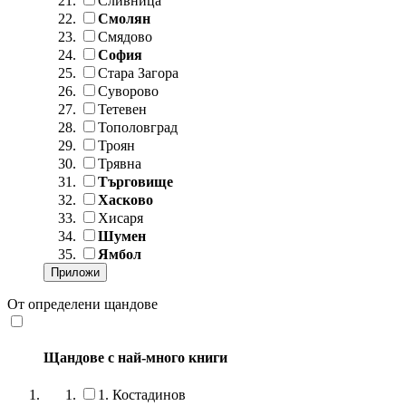
Сливница
Смолян
Смядово
София
Стара Загора
Суворово
Тетевен
Тополовград
Троян
Трявна
Търговище
Хасково
Хисаря
Шумен
Ямбол
От определени щандове
Щандове с най-много книги
1.
Костадинов