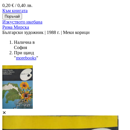
0,20 € / 0,40 лв.
Към книгата
Изкуството икебана
Рима Мирска
Български художник | 1988 г. | Меки корици
Налична в
София
При щанд
"
morebooks
"
✕