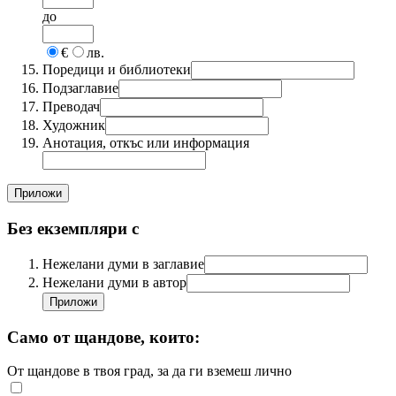
до
€
лв.
Поредици и библиотеки
Подзаглавие
Преводач
Художник
Анотация, откъс или информация
Без екземпляри с
Нежелани думи в заглавие
Нежелани думи в автор
Само от щандове, които:
От щандове в твоя град, за да ги вземеш лично