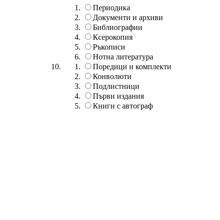
Периодика
Документи и архиви
Библиографии
Ксерокопия
Ръкописи
Нотна литература
Поредици и комплекти
Конволюти
Подлистници
Първи издания
Книги с автограф