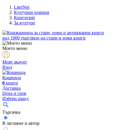
LiterNet
Културни новини
Книгосвят
За култура
над
1000
търговци на стари и нови книги
Моето меню
Моят акаунт
Вход
Кошница
0
книги
Доставка
Цена и срок
Избери щанд
Търсачка
В заглавие и автор