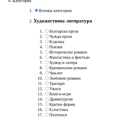
Категория
Всички категории
Художествена литература
Българска проза
Чужда проза
Класика
Поезия
Исторически романи
Фантастика и фентъзи
Хумор и сатира
Криминални романи
Чиклит
Любовни романи
Трилъри
Ужаси
Книги-игри
Драматургия
Кратки форми
Есеистика
Пътеписи