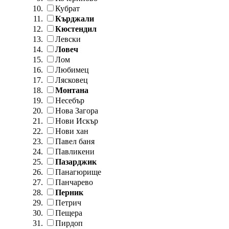
Кубрат
Кърджали
Кюстендил
Левски
Ловеч
Лом
Любимец
Лясковец
Монтана
Несебър
Нова Загора
Нови Искър
Нови хан
Павел баня
Павликени
Пазарджик
Панагюрище
Панчарево
Перник
Петрич
Пещера
Пирдоп