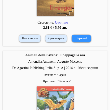
Състояние:
Отлично
2,81 € / 5,50 лв.
Към книгата
Сравни цени
Animali della Savana: Il pappagallo ara
Antonella Antonelli, Augusto Maccetto
De Agostini Publishing Italia S. p. A | 2014 г. | Меки корици
Налична в
София
При щанд
"
Витошки
"