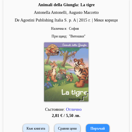
Animali della Giungla: La tigre
Antonella Antonelli, Augusto Maccetto
De Agostini Publishing Italia S. p. A | 2015 г. | Меки корици
Налична в
София
При щанд
"
Витошки
"
Състояние:
Отлично
2,81 € / 5,50 лв.
Към книгата
Сравни цени