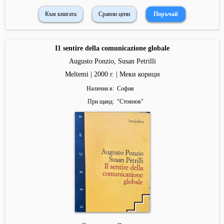
Към книгата
Сравни цени
I1 sentire della comunicazione globale
Augusto Ponzio, Susan Petrilli
Meltemi | 2000 г. | Меки корици
Налична в
София
При щанд
"
Стоянов
"