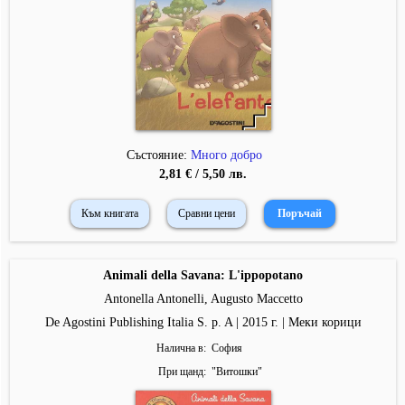
Състояние:
Много добро
2,81 € / 5,50 лв.
Към книгата
Сравни цени
Animali della Savana: L'ippopotano
Antonella Antonelli, Augusto Maccetto
De Agostini Publishing Italia S. p. A | 2015 г. | Меки корици
Налична в
София
При щанд
"
Витошки
"