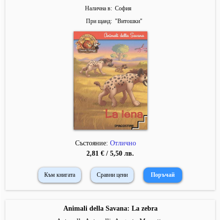
Налична в
София
При щанд
"
Витошки
"
Състояние:
Отлично
2,81 € / 5,50 лв.
Към книгата
Сравни цени
Animali della Savana: La zebra