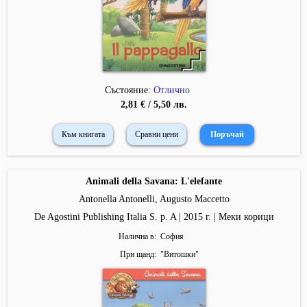
Състояние:
Отлично
2,81 € / 5,50 лв.
Към книгата
Сравни цени
Animali della Savana: L'elefante
Antonella Antonelli, Augusto Maccetto
De Agostini Publishing Italia S. p. A | 2015 г. | Меки корици
Налична в
София
При щанд
"
Витошки
"