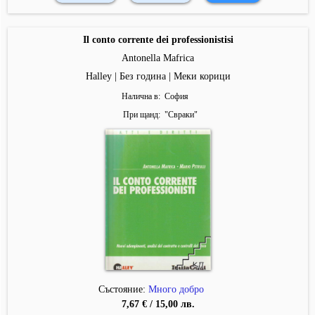
Il conto corrente dei professionistisi
Antonella Mafrica
Halley | Без година | Меки корици
Налична в
София
При щанд
"
Свраки
"
Състояние:
Много добро
7,67 € / 15,00 лв.