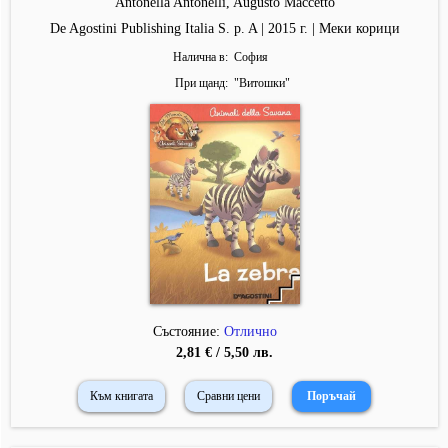
Antonella Antonelli, Augusto Maccetto
De Agostini Publishing Italia S. p. A | 2015 г. | Меки корици
Налична в
София
При щанд
"
Витошки
"
Състояние:
Отлично
2,81 € / 5,50 лв.
Към книгата
Сравни цени