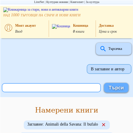
LiterNet
Културни новини
Книгосвят
За култура
над
търговци на стари и нови книги
1000
Моят акаунт
Кошница
Доставка
Вход
0
книги
Цена и срок
Търсачка
В заглавие и автор
Намерени книги
Заглавие: Animali della Savana: Il bufalo