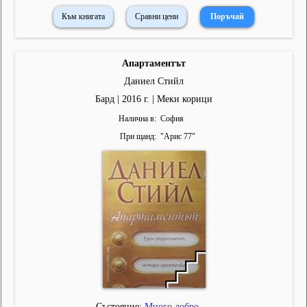
Към книгата
Сравни цени
Апартаментът
Даниел Стийл
Бард | 2016 г. | Меки корици
Налична в
София
При щанд
"
Арис 77
"
Състояние:
Много добро