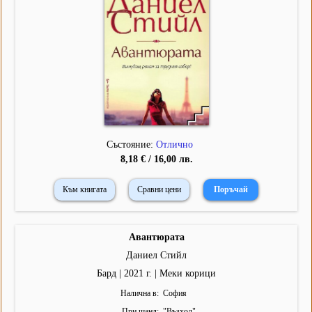
Състояние:
Отлично
8,18 € / 16,00 лв.
Към книгата
Сравни цени
Авантюрата
Даниел Стийл
Бард | 2021 г. | Меки корици
Налична в
София
При щанд
"
Възход
"