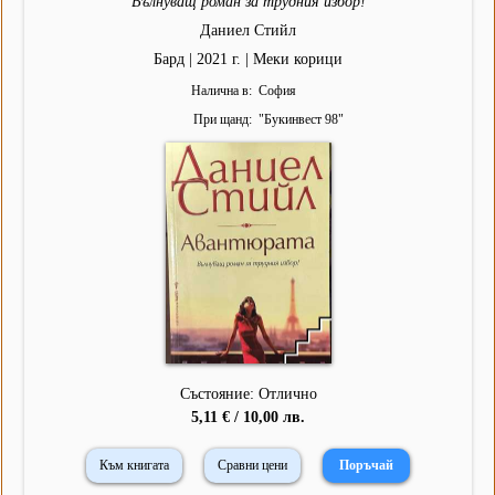
Вълнуващ роман за трудния избор!
Даниел Стийл
Бард | 2021 г. | Меки корици
Налична в
София
При щанд
"
Букинвест 98
"
Състояние: Отлично
5,11 € / 10,00 лв.
Към книгата
Сравни цени