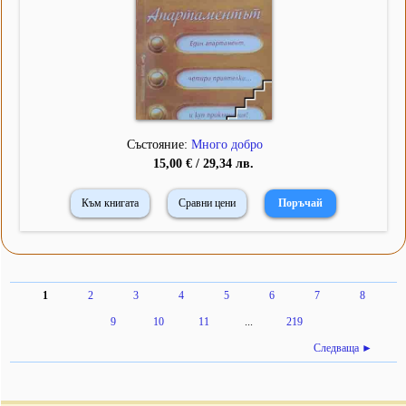
Състояние:
Много добро
15,00 € / 29,34 лв.
Към книгата
Сравни цени
1
2
3
4
5
6
7
8
9
10
11
...
219
Следваща ►