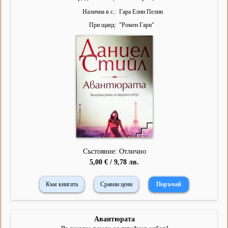
Налична в с.
Гара Елин Пелин
При щанд
"
Ромен Гари
"
Състояние: Отлично
5,00 € / 9,78 лв.
Към книгата
Сравни цени
Авантюрата