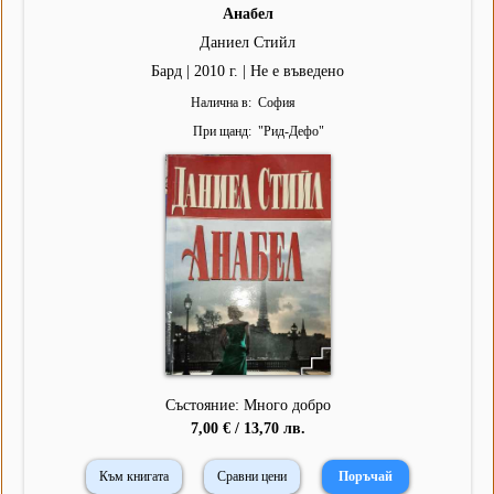
Анабел
Даниел Стийл
Бард | 2010 г. | Не е въведено
Налична в
София
При щанд
"
Рид-Дефо
"
Състояние: Много добро
7,00 € / 13,70 лв.
Към книгата
Сравни цени