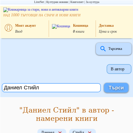
LiterNet
Културни новини
Книгосвят
За култура
над
търговци на стари и нови книги
1000
Моят акаунт
Кошница
Доставка
Вход
0
книги
Цена и срок
Търсачка
В автор
"Даниел Стийл" в автор -
намерени книги
Даниел
Стийл