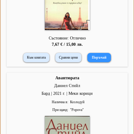
Състояние: Отлично
7,67 € / 15,00 лв.
Към книгата
Сравни цени
Авантюрата
Даниел Стийл
Бард | 2021 г. | Меки корици
Налична в
Козлодуй
При щанд
"
Popova
"