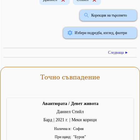
Корекция на търсенето
Избери подредба, изглед, филтри
Следваща ►
Точно съвпадение
Авантюрата / Девет живота
Даниел Стийл
Бард | 2021 г. | Меки корици
Налична в
София
При щанд
"
Буров
"