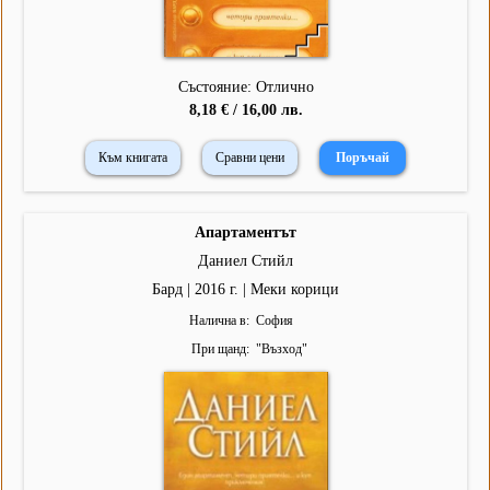
Състояние: Отлично
8,18 € / 16,00 лв.
Към книгата
Сравни цени
Апартаментът
Даниел Стийл
Бард | 2016 г. | Меки корици
Налична в
София
При щанд
"
Възход
"