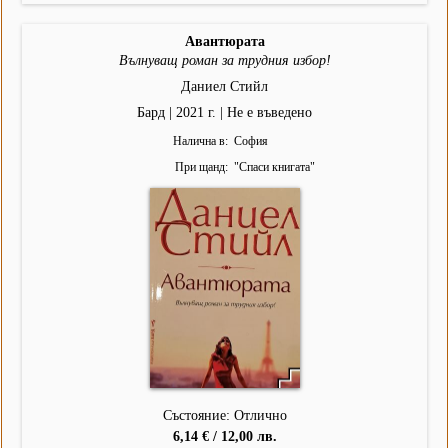
Авантюрата
Вълнуващ роман за трудния избор!
Даниел Стийл
Бард | 2021 г. | Не е въведено
Налична в
София
При щанд
"
Спаси книгата
"
Състояние: Отлично
6,14 € / 12,00 лв.