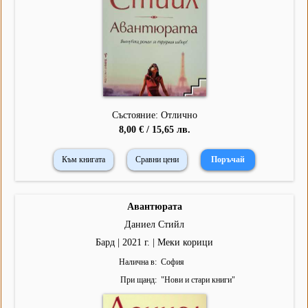
Състояние: Отлично
8,00 € / 15,65 лв.
Към книгата
Сравни цени
Авантюрата
Даниел Стийл
Бард | 2021 г. | Меки корици
Налична в
София
При щанд
"
Нови и стари книги
"