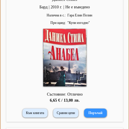
Бард | 2010 г. | Не е въведено
Налична в с.
Гара Елин Пелин
При щанд
"
Купи изгодно
"
Състояние: Отлично
6,65 € / 13,00 лв.
Към книгата
Сравни цени