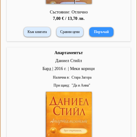
Състояние: Отлично
7,00 € / 13,70 лв.
Към книгата
Сравни цени
Апартаментът
Даниел Стийл
Бард | 2016 г. | Меки корици
Налична в
Стара Загора
При щанд
"
Да и Анна
"