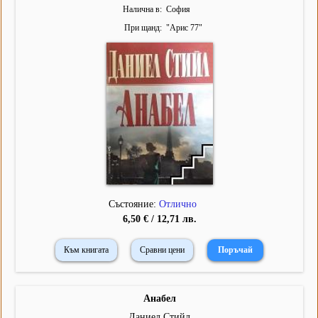
Налична в
София
При щанд
"
Арис 77
"
Състояние:
Отлично
6,50 € / 12,71 лв.
Към книгата
Сравни цени
Анабел
Даниел Стийл