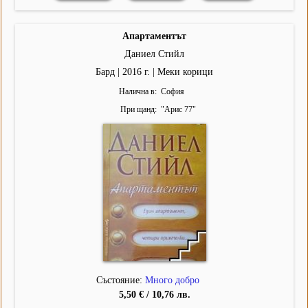
Апартаментът
Даниел Стийл
Бард | 2016 г. | Меки корици
Налична в
София
При щанд
"
Арис 77
"
Състояние:
Много добро
5,50 € / 10,76 лв.