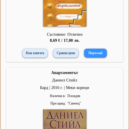
Състояние: Отлично
8,69 € / 17,00 лв.
Към книгата
Сравни цени
Апартаментът
Даниел Стийл
Бард | 2016 г. | Меки корици
Налична в
Пловдив
При щанд
"
Синчец
"