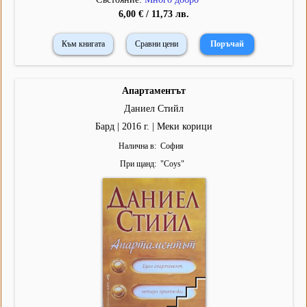
6,00 € / 11,73 лв.
Към книгата
Сравни цени
Апартаментът
Даниел Стийл
Бард | 2016 г. | Меки корици
Налична в
София
При щанд
"
Coys
"