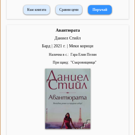
Към книгата
Сравни цени
Авантюрата
Даниел Стийл
Бард | 2021 г. | Меки корици
Налична в с.
Гара Елин Пелин
При щанд
"
Съкровищница
"