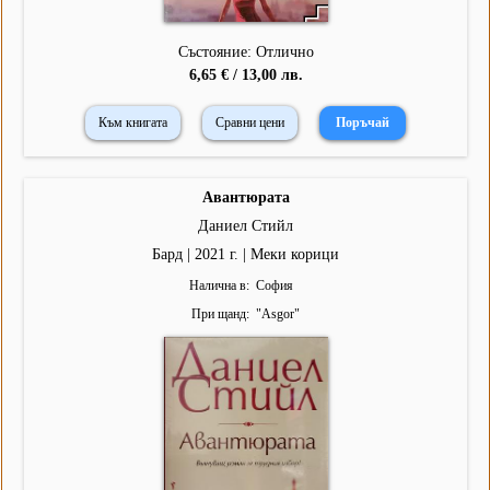
Състояние: Отлично
6,65 € / 13,00 лв.
Към книгата
Сравни цени
Авантюрата
Даниел Стийл
Бард | 2021 г. | Меки корици
Налична в
София
При щанд
"
Asgor
"