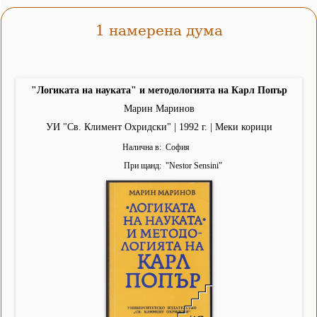
1 намерена дума
"Логиката на науката" и методологията на Карл Попър
Марин Маринов
УИ "Св. Климент Охридски" | 1992 г. | Меки корици
Налична в
София
При щанд
"
Nestor Sensini
"