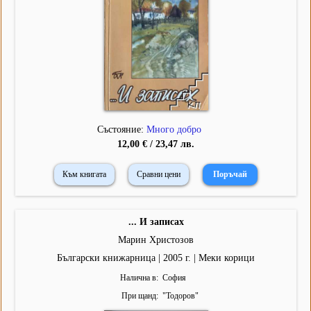
Състояние:
Много добро
12,00 € / 23,47 лв.
Към книгата
Сравни цени
... И записах
Марин Христозов
Български книжарница | 2005 г. | Меки корици
Налична в
София
При щанд
"
Тодоров
"