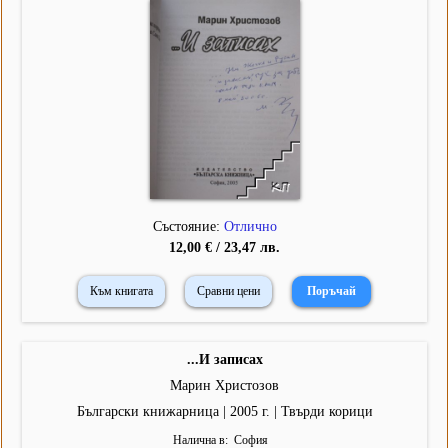
Състояние:
Отлично
12,00 € / 23,47 лв.
Към книгата
Сравни цени
...И записах
Марин Христозов
Български книжарница | 2005 г. | Твърди корици
Налична в
София