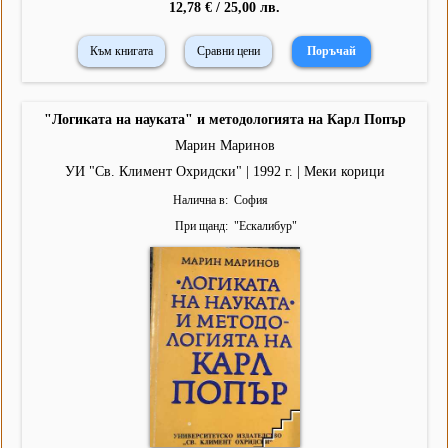
12,78 € / 25,00 лв.
Към книгата
Сравни цени
"Логиката на науката" и методологията на Карл Попър
Марин Маринов
УИ "Св. Климент Охридски" | 1992 г. | Меки корици
Налична в
София
При щанд
"
Ескалибур
"