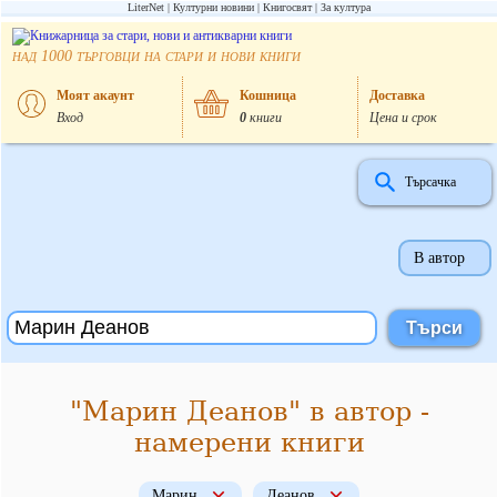
LiterNet
Културни новини
Книгосвят
За култура
над
търговци на стари и нови книги
1000
Моят акаунт
Кошница
Доставка
Вход
0
книги
Цена и срок
Търсачка
В автор
"Марин Деанов" в автор -
намерени книги
Марин
Деанов