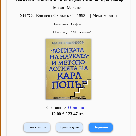
Марин Маринов
УИ "Св. Климент Охридски" | 1992 г. | Меки корици
Налична в
София
При щанд
"
Мальовица
"
Състояние:
Отлично
12,00 € / 23,47 лв.
Към книгата
Сравни цени