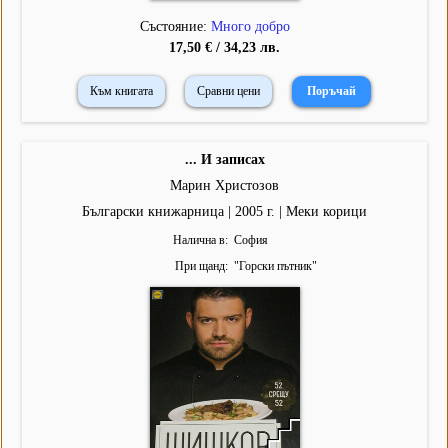
Състояние:
Много добро
17,50 € / 34,23 лв.
Към книгата
Сравни цени
... И записах
Марин Христозов
Български книжарница | 2005 г. | Меки корици
Налична в
София
При щанд
"
Горски пътник
"