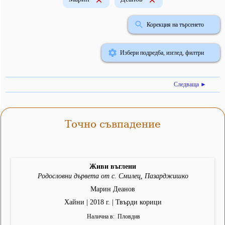
Корекция на търсенето
Избери подредба, изглед, филтри
Следваща ►
Точно съвпадение
Живи въглени
Родословни дървета от с. Смилец, Пазарджишко
Марин Деанов
Хайни | 2018 г. | Твърди корици
Налична в
Пловдив