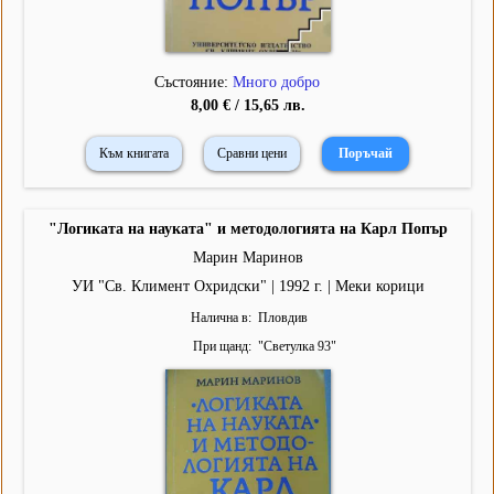
Състояние:
Много добро
8,00 € / 15,65 лв.
Към книгата
Сравни цени
"Логиката на науката" и методологията на Карл Попър
Марин Маринов
УИ "Св. Климент Охридски" | 1992 г. | Меки корици
Налична в
Пловдив
При щанд
"
Светулка 93
"