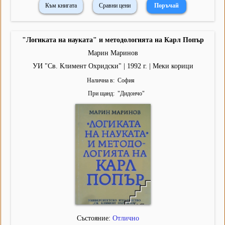
Към книгата
Сравни цени
"Логиката на науката" и методологията на Карл Попър
Марин Маринов
УИ "Св. Климент Охридски" | 1992 г. | Меки корици
Налична в
София
При щанд
"
Дидончо
"
Състояние:
Отлично