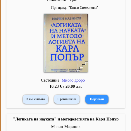
Налична във
Варна
При щанд
"
Книги Симеонови
"
Състояние:
Много добро
10,23 € / 20,00 лв.
Към книгата
Сравни цени
"Логиката на науката" и методологията на Карл Попър
Марин Маринов