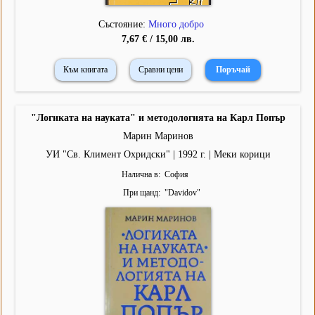
Състояние:
Много добро
7,67 € / 15,00 лв.
Към книгата
Сравни цени
"Логиката на науката" и методологията на Карл Попър
Марин Маринов
УИ "Св. Климент Охридски" | 1992 г. | Меки корици
Налична в
София
При щанд
"
Davidov
"