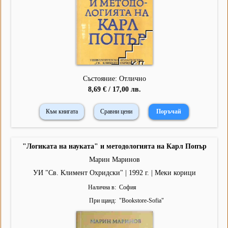
Състояние: Отлично
8,69 € / 17,00 лв.
Към книгата
Сравни цени
"Логиката на науката" и методологията на Карл Попър
Марин Маринов
УИ "Св. Климент Охридски" | 1992 г. | Меки корици
Налична в
София
При щанд
"
Bookstore-Sofia
"