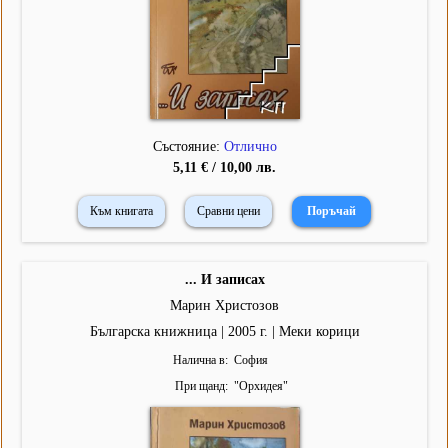
Състояние:
Отлично
5,11 € / 10,00 лв.
Към книгата
Сравни цени
... И записах
Марин Христозов
Българска книжница | 2005 г. | Меки корици
Налична в
София
При щанд
"
Орхидея
"