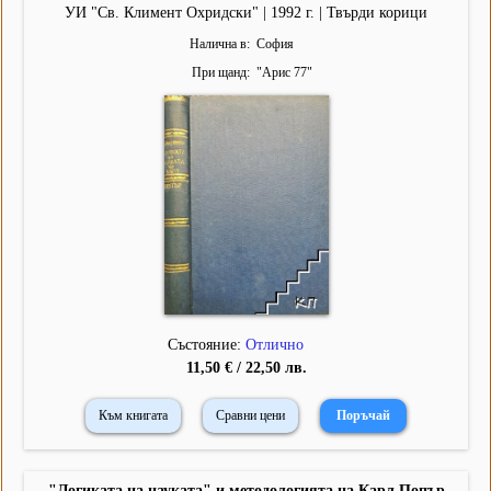
УИ "Св. Климент Охридски" | 1992 г. | Твърди корици
Налична в
София
При щанд
"
Арис 77
"
Състояние:
Отлично
11,50 € / 22,50 лв.
Към книгата
Сравни цени
"Логиката на науката" и методологията на Карл Попър