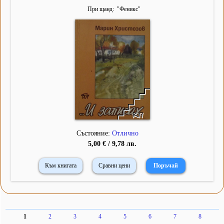
При щанд
"
Феникс
"
Състояние:
Отлично
5,00 € / 9,78 лв.
Към книгата
Сравни цени
1
2
3
4
5
6
7
8