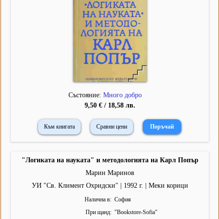
Състояние:
Много добро
9,50 € / 18,58 лв.
Към книгата
Сравни цени
"Логиката на науката" и методологията на Карл Попър
Марин Маринов
УИ "Св. Климент Охридски" | 1992 г. | Меки корици
Налична в
София
При щанд
"
Bookstore-Sofia
"