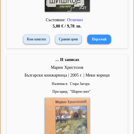
Състояние:
Отлично
5,00 € / 9,78 лв.
Към книгата
Сравни цени
... И записах
Марин Христозов
Български книжарница | 2005 г. | Меки корици
Налична в
Стара Загора
При щанд
"
Шарен свят
"