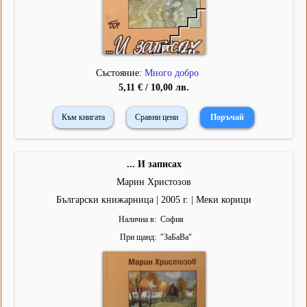
Състояние:
Много добро
5,11 € / 10,00 лв.
Към книгата
Сравни цени
... И записах
Марин Христозов
Български книжарница | 2005 г. | Меки корици
Налична в
София
При щанд
"
ЗаБаВа
"