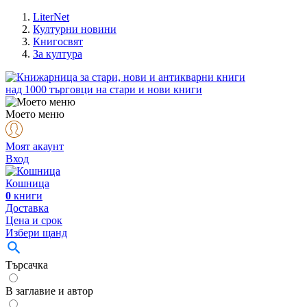
LiterNet
Културни новини
Книгосвят
За култура
над
1000
търговци на стари и нови книги
Моето меню
Моят акаунт
Вход
Кошница
0
книги
Доставка
Цена и срок
Избери щанд
Търсачка
В заглавие и автор