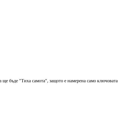
а ще бъде "Тиха самота", защото е намерена само ключовата