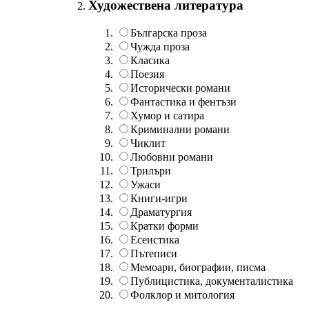
Художествена литература
Българска проза
Чужда проза
Класика
Поезия
Исторически романи
Фантастика и фентъзи
Хумор и сатира
Криминални романи
Чиклит
Любовни романи
Трилъри
Ужаси
Книги-игри
Драматургия
Кратки форми
Есеистика
Пътеписи
Мемоари, биографии, писма
Публицистика, документалистика
Фолклор и митология