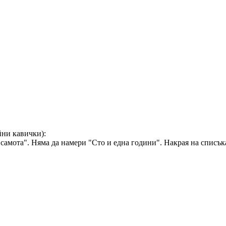
йни кавички):
самота". Няма да намери "Сто и една години". Накрая на списък