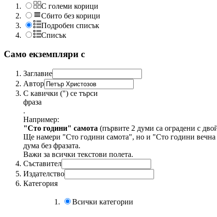
С големи корици
Сбито без корици
Подробен списък
Списък
Само екземпляри с
Заглавие
Автор
С кавички (") се търси
фраза
.
Например:
"Сто години" самота
(първите 2 думи са оградени с дво
Ще намери "Сто години самота", но и "Сто години вечна 
дума без фразата.
Важи за всички текстови полета.
Съставител
Издателство
Категория
Всички категории