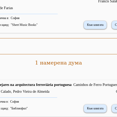
Francis Sala
de Farias
ична в
София
и щанд
"
Sheet Music Books
"
Към книгата
С
1 намерена дума
ejares na arquitectura ferroviária portuguesa
Caminhos de Ferro Portugues
s Calado, Pedro Vieira de Almeida
ична в
София
 щанд
"
Библиофил
"
Към книгата
С