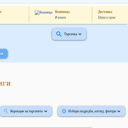
т
Кошница
Доставка
0
книги
Цена и срок
Търсачка
иги
Корекция на търсенето
Избери подредба, изглед, филтри