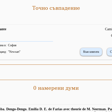
Точно съвпадение
ante
Cami
на в
София
щанд
"
Newsart
"
Към книгата
С
0 намерени думи
ba. Dengo-Dengo. Emilia D. E. de Farias avec theorie de M. Neerman. Par