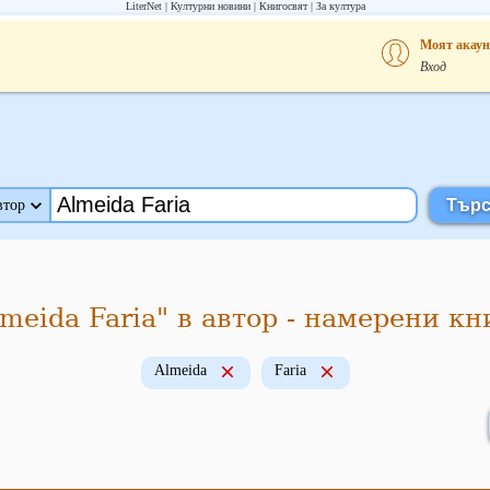
LiterNet
Културни новини
Книгосвят
За култура
Моят акаун
Вход
втор
lmeida Faria" в автор - намерени кн
Almeida
Faria