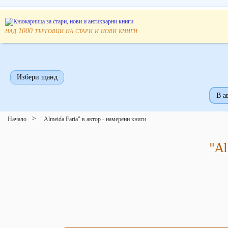
над
търговци на стари и нови книги
1000
Избери щанд
В а
Начало
"Almeida Faria" в автор - намерени книги
"A