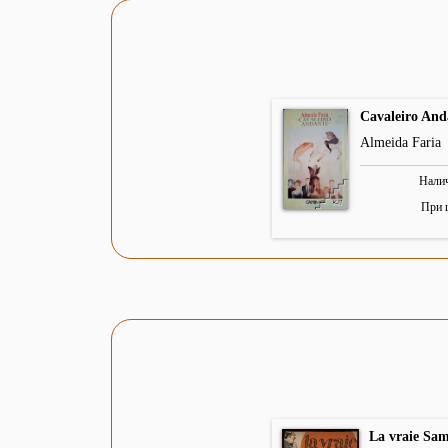
Cavaleiro And
Almeida Faria
Налич
При 
La vraie Sam