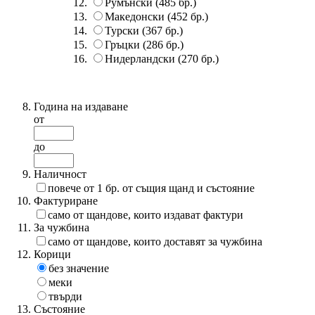
Румънски
(485 бр.)
Македонски
(452 бр.)
Турски
(367 бр.)
Гръцки
(286 бр.)
Нидерландски
(270 бр.)
Година на издаване
от
до
Наличност
повече от 1 бр. от същия щанд и състояние
Фактуриране
само от щандове, които издават фактури
За чужбина
само от щандове, които доставят за чужбина
Корици
без значение
меки
твърди
Състояние