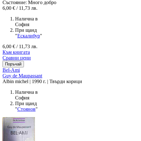
Състояние: Много добро
6,00 € / 11,73 лв.
Налична в
София
При щанд
"
Ескалибур
"
6,00 € / 11,73 лв.
Към книгата
Сравни цени
Bel-Ami
Guy de Maupassant
Albin michel | 1990 г. | Твърди корици
Налична в
София
При щанд
"
Стоянов
"