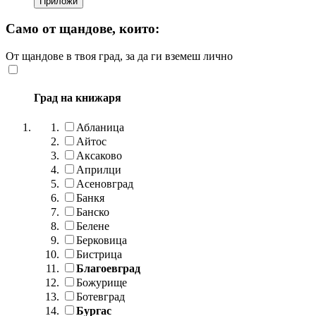
Само от щандове, които:
От щандове в твоя град, за да ги вземеш лично
Град на книжаря
Абланица
Айтос
Аксаково
Априлци
Асеновград
Банкя
Банско
Белене
Берковица
Бистрица
Благоевград
Божурище
Ботевград
Бургас