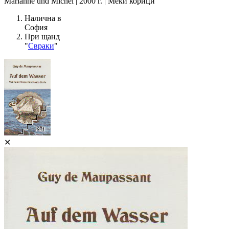
Marianne und Michel | 2000 г. | Меки корици
Налична в
София
При щанд
"
Свраки
"
✕