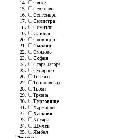
Своге
Севлиево
Септември
Силистра
Симитли
Сливен
Сливница
Смолян
Смядово
София
Стара Загора
Суворово
Тетевен
Тополовград
Троян
Трявна
Търговище
Харманли
Хасково
Хисаря
Шумен
Ямбол