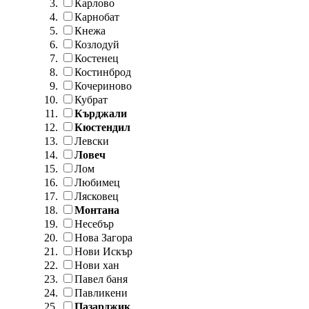
Карлово
Карнобат
Кнежа
Козлодуй
Костенец
Костинброд
Кочериново
Кубрат
Кърджали
Кюстендил
Левски
Ловеч
Лом
Любимец
Лясковец
Монтана
Несебър
Нова Загора
Нови Искър
Нови хан
Павел баня
Павликени
Пазарджик