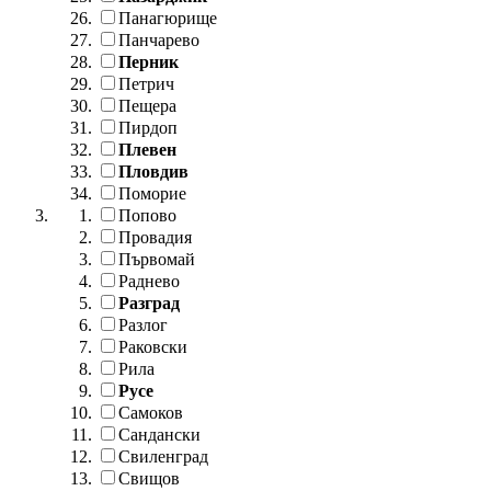
Панагюрище
Панчарево
Перник
Петрич
Пещера
Пирдоп
Плевен
Пловдив
Поморие
Попово
Провадия
Първомай
Раднево
Разград
Разлог
Раковски
Рила
Русе
Самоков
Сандански
Свиленград
Свищов