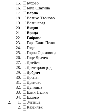
Бухово
Бяла Слатина
Варна
Велико Търново
Велинград
Видин
Враца
Габрово
Гара Елин Пелин
Годеч
Горна Оряховица
Гоце Делчев
Джебел
Димитровград
Добрич
Доспат
Дряново
Дупница
Елин Пелин
Елхово
Златица
Казанлък