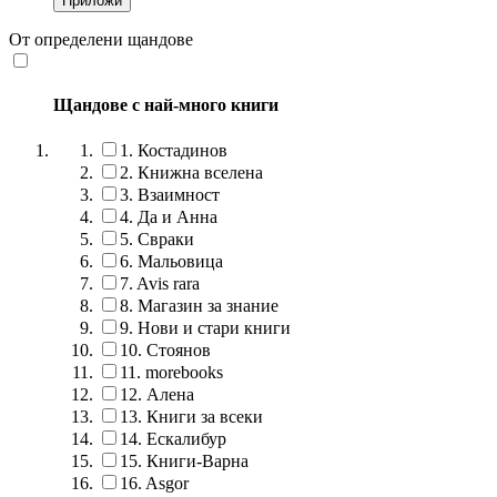
От определени щандове
Щандове с най-много книги
1.
Костадинов
2.
Книжна вселена
3.
Взаимност
4.
Да и Анна
5.
Свраки
6.
Мальовица
7.
Avis rara
8.
Магазин за знание
9.
Нови и стари книги
10.
Стоянов
11.
morebooks
12.
Алена
13.
Книги за всеки
14.
Ескалибур
15.
Книги-Варна
16.
Asgor