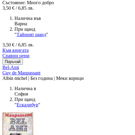
Състояние: Много добро
3,50 € / 6,85 лв.
Налична във
Варна
При щанд
"
Тайният щанд
"
3,50 € / 6,85 лв.
Към книгата
Сравни цени
Bel-Ami
Guy de Maupassant
Albin michel | Без година | Меки корици
Налична в
София
При щанд
"
Ескалибур
"