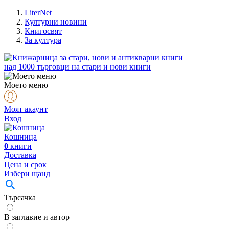
LiterNet
Културни новини
Книгосвят
За култура
над
1000
търговци на стари и нови книги
Моето меню
Моят акаунт
Вход
Кошница
0
книги
Доставка
Цена и срок
Избери щанд
Търсачка
В заглавие и автор