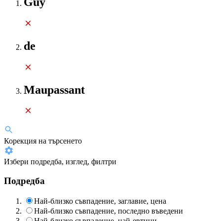
Guy
de
Maupassant
Корекция на търсенето
Избери подредба, изглед, филтри
Подредба
Най-близко съвпадение, заглавие, цена
Най-близко съвпадение, последно въведени
Най-близко съвпадение, най-евтини