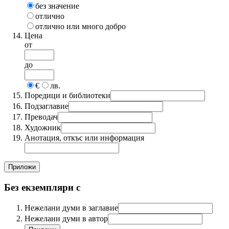
без значение
отлично
отлично или много добро
Цена
от
до
€
лв.
Поредици и библиотеки
Подзаглавие
Преводач
Художник
Анотация, откъс или информация
Без екземпляри с
Нежелани думи в заглавие
Нежелани думи в автор