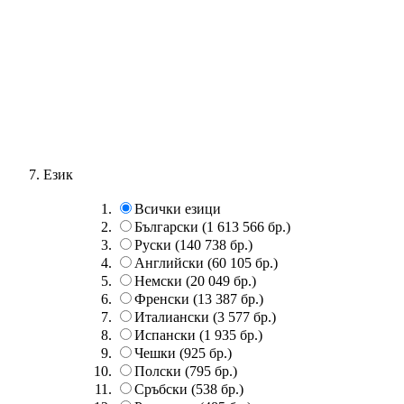
Език
Всички езици
Български
(1 613 566 бр.)
Руски
(140 738 бр.)
Английски
(60 105 бр.)
Немски
(20 049 бр.)
Френски
(13 387 бр.)
Италиански
(3 577 бр.)
Испански
(1 935 бр.)
Чешки
(925 бр.)
Полски
(795 бр.)
Сръбски
(538 бр.)