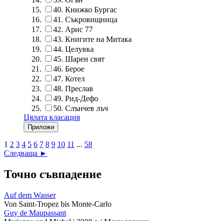
40.
Книжко Бургас
41.
Съкровищница
42.
Арис 77
43.
Книгите на Митака
44.
Целувка
45.
Шарен свят
46.
Берое
47.
Котел
48.
Преслав
49.
Рид-Дефо
50.
Слънчев лъч
Цялата класация
1
2
3
4
5
6
7
8
9
10
11
...
58
Следваща ►
Точно съвпадение
Auf dem Wasser
Von Saint-Tropez bis Monte-Carlo
Guy de Maupassant