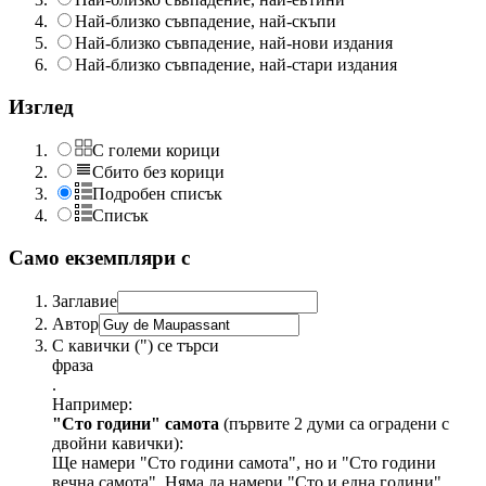
Най-близко съвпадение, най-скъпи
Най-близко съвпадение, най-нови издания
Най-близко съвпадение, най-стари издания
Изглед
С големи корици
Сбито без корици
Подробен списък
Списък
Само екземпляри с
Заглавие
Автор
С кавички (") се търси
фраза
.
Например:
"Сто години" самота
(първите 2 думи са оградени с
двойни кавички):
Ще намери "Сто години самота", но и "Сто години
вечна самота". Няма да намери "Сто и една години".