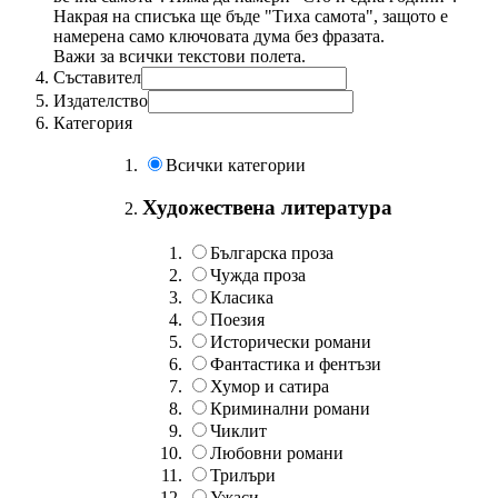
Накрая на списъка ще бъде "Тиха самота", защото е
намерена само ключовата дума без фразата.
Важи за всички текстови полета.
Съставител
Издателство
Категория
Всички категории
Художествена литература
Българска проза
Чужда проза
Класика
Поезия
Исторически романи
Фантастика и фентъзи
Хумор и сатира
Криминални романи
Чиклит
Любовни романи
Трилъри
Ужаси