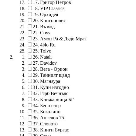
17.
Григор Петров
18.
VIP Classics
19.
Орхидея
20.
Книгополис
21.
Възход
22.
Coys
23.
Амон Ра & Дядо Мраз
24.
4i4o Ru
25.
Toivo
26.
Natali
27.
Davidov
28.
Вега - Орион
29.
Тайният щанд
30.
Магнаура
31.
Купи изгодно
32.
Гярб Вечнълс
33.
Книжарница БГ
34.
Бестселър
35.
Коколино
36.
Ангелов 75
37.
Словото
38.
Книги Бургас
39.
Огън