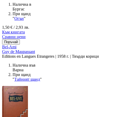
Налична в
Бургас
При щанд
"
Огън
"
1,50 € / 2,93 лв.
Към книгата
Сравни цени
Bel-Ami
Guy de Maupassant
Editions en Langues Etrangeres | 1958 г. | Твърди корици
Налична във
Варна
При щанд
"
Тайният щанд
"