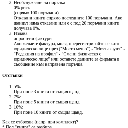
Необслужване на поръчка
0% риск
(спрямо 100 поръчани)
Отказани книги спрямо последните 100 поръчани. Ако
щандът няма отказани или е с под 20 поръчани книги,
получава 0%.
Издава
опростени фактури
Ако желаете фактура, моля, пререгистрирайте се като
юридическо лице през ("Моето меню") - "Моят акаунт" -
"Редакция на профил" - "Смени физическо с
юридическо лице" или оставете данните за фирмата в
съобщение към направена поръчка.
Отстъпки
5%:
При поне 3 книги от същия щанд.
7%:
При поне 5 книги от същия щанд.
10%:
При поне 10 книги от същия щанд.
Как се отброява (напр. при комплект)?
* Под "книга" се разбира