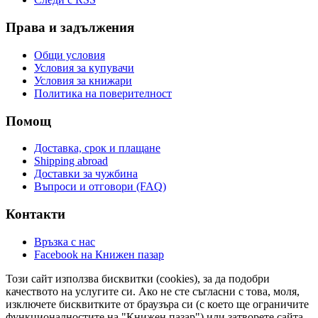
Права и задължения
Общи условия
Условия за купувачи
Условия за книжари
Политика на поверителност
Помощ
Доставка, срок и плащане
Shipping abroad
Доставки за чужбина
Въпроси и отговори (FAQ)
Контакти
Връзка с нас
Facebook на Книжен пазар
Този сайт използва бисквитки (cookies), за да подобри
качеството на услугите си. Ако не сте съгласни с това, моля,
изключете бисквитките от браузъра си (с което ще ограничите
функционалностите на "Книжен пазар") или затворете сайта.