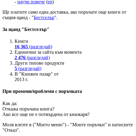
-
научи повече
(
en
)
Ще платите
само една доставка
, ако поръчате още книги от
същия щанд - "
Бестселър
".
За щанд "Бестселър"
Книги
16 365
(разгледай)
Единични за сайта към момента
2 476
(разгледай)
Други типове продукти
5
(разгледай)
В "Книжен пазар" от
2013 г.
При промени/проблеми с поръчката
Как да:
Откажа поръчана книга?
Ако все още не е потвърдена от книжаря?
Моля влезте в ("Моето меню") - "Моите поръчки" и натиснете
"Отказ".