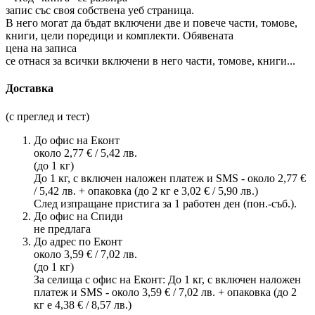
запис със своя собствена уеб страница.
В него могат да бъдат включени две и повече части, томове,
книги, цели поредици и комплекти. Обявената
цена на записа
се отнася за всички включени в него части, томове, книги...
Доставка
(с преглед и тест)
До офис на Еконт
около 2,77 € / 5,42 лв.
(до 1 кг)
До 1 кг, с включен наложен платеж и SMS - около 2,77 €
/ 5,42 лв. + опаковка (до 2 кг е 3,02 € / 5,90 лв.)
След изпращане пристига за 1 работен ден (пон.-съб.).
До офис на Спиди
не предлага
До адрес по Еконт
около 3,59 € / 7,02 лв.
(до 1 кг)
За селища с офис на Еконт: До 1 кг, с включен наложен
платеж и SMS - около 3,59 € / 7,02 лв. + опаковка (до 2
кг е 4,38 € / 8,57 лв.)