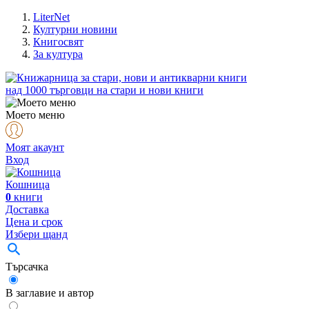
LiterNet
Културни новини
Книгосвят
За култура
над
1000
търговци на стари и нови книги
Моето меню
Моят акаунт
Вход
Кошница
0
книги
Доставка
Цена и срок
Избери щанд
Търсачка
В заглавие и автор