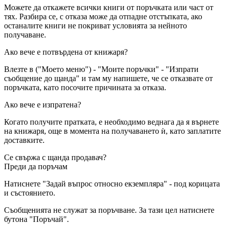
Можете да откажете всички книги от поръчката или част от
тях. Разбира се, с отказа може да отпадне отстъпката, ако
останалите книги не покриват условията за нейното
получаване.
Ако вече е потвърдена от книжаря?
Влезте в ("Моето меню") - "Моите поръчки" - "Изпрати
съобщение до щанда" и там му напишете, че се отказвате от
поръчката, като посочите причината за отказа.
Ако вече е изпратена?
Когато получите пратката, е необходимо веднага да я върнете
на книжаря, още в момента на получаването ѝ, като заплатите
доставките.
Се свържа с щанда продавач?
Преди да поръчам
Натиснете "Задай въпрос относно екземпляра" - под корицата
и състоянието.
Съобщенията не служат за поръчване. За тази цел натиснете
бутона "Поръчай".