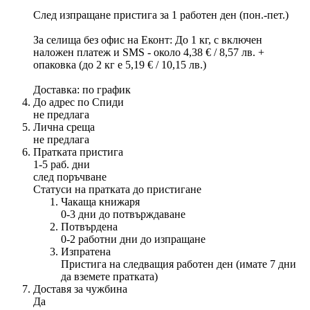
След изпращане пристига за 1 работен ден (пон.-пет.)
За селища без офис на Еконт: До 1 кг, с включен
наложен платеж и SMS - около 4,38 € / 8,57 лв. +
опаковка (до 2 кг е 5,19 € / 10,15 лв.)
Доставка: по график
До адрес по Спиди
не предлага
Лична среща
не предлага
Пратката пристига
1-5 раб. дни
след поръчване
Статуси на пратката до пристигане
Чакаща книжаря
0-3 дни до потвърждаване
Потвърдена
0-2 работни дни до изпращане
Изпратена
Пристига на следващия работен ден (имате 7 дни
да вземете пратката)
Доставя за чужбина
Да