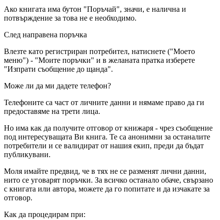
Ако книгата има бутон "Поръчай", значи, е налична и
потвърждение за това не е необходимо.
След направена поръчка
Влезте като регистриран потребител, натиснете ("Моето
меню") - "Моите поръчки" и в желаната пратка изберете
"Изпрати съобщение до щанда".
Може ли да ми дадете телефон?
Телефоните са част от личните данни и нямаме право да ги
предоставяме на трети лица.
Но има как да получите отговор от книжаря - чрез съобщение
под интересуващата Ви книга. Те са анонимни за останалите
потребители и се валидират от нашия екип, преди да бъдат
публикувани.
Моля имайте предвид, че в тях не се разменят лични данни,
нито се уговарят поръчки. За всичко останало обаче, свързано
с книгата или автора, можете да го попитате и да изчакате за
отговор.
Как да процедирам при: