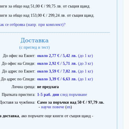
иги за общо над 51,00 € / 99,75 лв. от същия щанд.
иги за общо над 153,00 € / 299,24 лв. от същия щанд.
ак се отброява (напр. при комплект)?
Доставка
(с преглед и тест)
До офис на Еконт
около 2,77 € / 5,42 лв.
(до 1 кг)
До офис на Спиди
около 2,92 € / 5,71 лв.
(до 3 кг)
До адрес по Еконт
около 3,59 € / 7,02 лв.
(до 1 кг)
До адрес по Спиди
около 3,39 € / 6,63 лв.
(до 1 кг)
Лична среща
не предлага
Пратката пристига
1-5 раб. дни
след поръчване
Доставя за чужбина
Само за поръчки над 50 € / 97,79 лв.
-
научи повече
(
en
)
а доставка
, ако поръчате още книги от същия щанд -