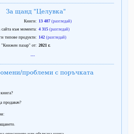
За щанд "Целувка"
Книги
13 487
(разгледай)
 сайта към момента
4 315
(разгледай)
ги типове продукти
142
(разгледай)
 "Книжен пазар" от
2021 г.
---
омени/проблеми с поръчката
 книга?
а продавач?
ри:
ащането.
на описанието или объркана книга.