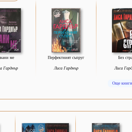
вани ме
Перфектният съпруг
Без стр
а Гарднър
Лиса Гарднър
Лиса Гар
Още книги