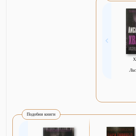
Х
Лис
Подобни книги