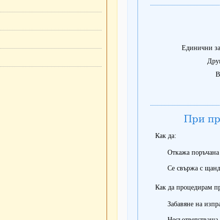
Единични за
Дру
В
При пр
Как да:
Откажа поръчана
Се свържа с щанд
Как да процедирам п
Забавяне на изпр
Несъответстваща 