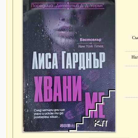
Съ
На