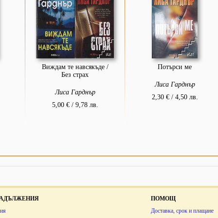
Виждам те навсякъде /
Потърси ме
Без страх
Лиса Гарднър
Лиса Гарднър
2,30 € / 4,50 лв.
5,00 € / 9,78 лв.
 ЗАДЪЛЖЕНИЯ
ПОМОЩ
ия
Доставка, срок и плащане