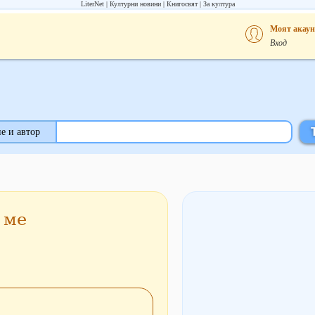
LiterNet
Културни новини
Книгосвят
За култура
Моят акаун
Вход
е и автор
 ме