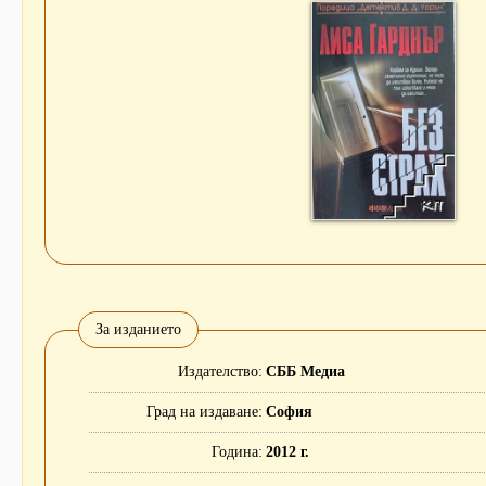
За изданието
Издателство
СББ Медиа
Град на издаване
София
Година
2012 г.