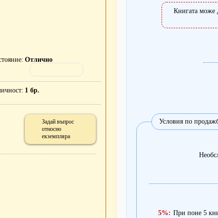
Книгата може 
стояние
Отлично
личност
1 бр.
Условия по продаж
Задай въпрос
относно
екземпляра
Необс
5%:
При поне 5 кни