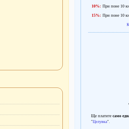
10%:
При поне 10 кн
15%:
При поне 10 кн
К
Ще платите
само едн
"
Целувка
".