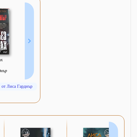
ах
днър
 от Лиса Гарднър