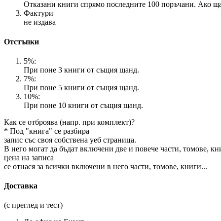
Отказани книги спрямо последните 100 поръчани. Ако ща
Фактури
не издава
Отстъпки
5%:
При поне 3 книги от същия щанд.
7%:
При поне 5 книги от същия щанд.
10%:
При поне 10 книги от същия щанд.
Как се отброява (напр. при комплект)?
* Под "книга" се разбира
запис със своя собствена уеб страница.
В него могат да бъдат включени две и повече части, томове, к
цена на записа
се отнася за всички включени в него части, томове, книги...
Доставка
(с преглед и тест)