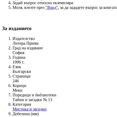
Задай въпрос относно екземпляра
Моля, влезте през
"Вход"
, за да зададете въпрос за книгата
За изданието
Издателство
Литера Прима
Град на издаване
София
Година
1996 г.
Език
Български
Страници
246
Корици
Меки
Поредици и библиотеки
Тайни и загадки № 13
Категория
Мистика и загадки
Дебелина (мм)