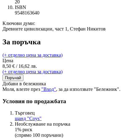
20
ISBN
9548163640
Ключови думи:
Древните цивилизации, част 1, Стефан Никитов
За поръчка
(+ отделно цена за доставка)
Цена
8,50 € / 16,62 лв.
(+ отделно цена за доставка)
Поръчай
Добави в бележника
Моля, влезте през
"Вход"
, за да използвате "Бележник".
Условия по продажбата
Търговец
щанд "Coys"
Необслужване на поръчка
1% риск
(спрямо 100 поръчани)