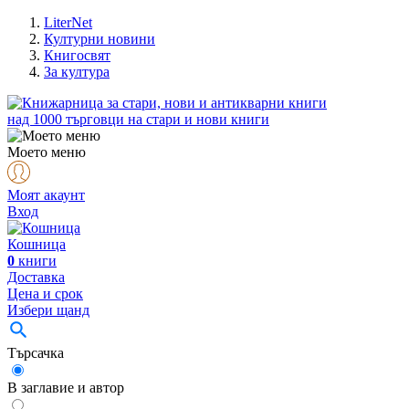
LiterNet
Културни новини
Книгосвят
За култура
над
1000
търговци на стари и нови книги
Моето меню
Моят акаунт
Вход
Кошница
0
книги
Доставка
Цена и срок
Избери щанд
Търсачка
В заглавие и автор