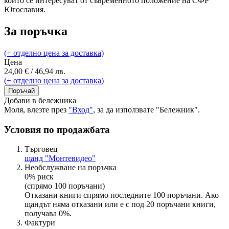
които се интересуват от съвременното положение на СФР
Югославия.
За поръчка
(+ отделно цена за доставка)
Цена
24,00 € / 46,94 лв.
(+ отделно цена за доставка)
Поръчай
Добави в бележника
Моля, влезте през
"Вход"
, за да използвате "Бележник".
Условия по продажбата
Търговец
щанд "Монтевидео"
Необслужване на поръчка
0% риск
(спрямо 100 поръчани)
Отказани книги спрямо последните 100 поръчани. Ако
щандът няма отказани или е с под 20 поръчани книги,
получава 0%.
Фактури