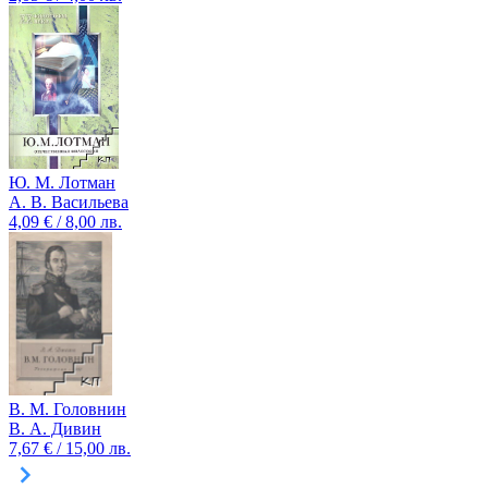
Ю. М. Лотман
А. В. Васильева
4,09 € / 8,00 лв.
В. М. Головнин
В. А. Дивин
7,67 € / 15,00 лв.