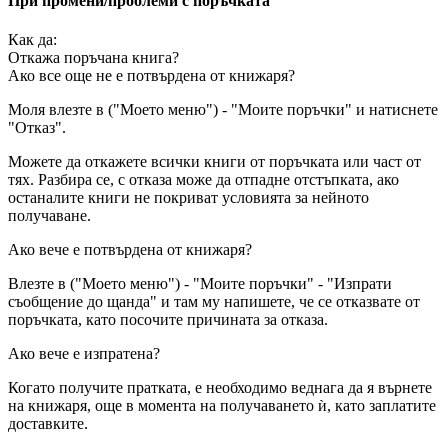
При промени/проблеми с поръчката
Как да:
Откажа поръчана книга?
Ако все още не е потвърдена от книжаря?
Моля влезте в ("Моето меню") - "Моите поръчки" и натиснете
"Отказ".
Можете да откажете всички книги от поръчката или част от
тях. Разбира се, с отказа може да отпадне отстъпката, ако
останалите книги не покриват условията за нейното
получаване.
Ако вече е потвърдена от книжаря?
Влезте в ("Моето меню") - "Моите поръчки" - "Изпрати
съобщение до щанда" и там му напишете, че се отказвате от
поръчката, като посочите причината за отказа.
Ако вече е изпратена?
Когато получите пратката, е необходимо веднага да я върнете
на книжаря, още в момента на получаването ѝ, като заплатите
доставките.