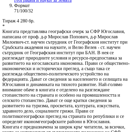
География и науки за Земята
Формат
71/100/32
Тираж 4 280 бр.
*
Книгата представлява географски очерк за СФР Югославия,
написана от проф. д-р Мирослав Попович, д-р Мирослав
Милоевич-ст. научен сътрудник от Географския институт при
Сръбската академия на науките, и Велю Велев - ст. научен
сътрудник от Географския институт при БАН. В нея се
разглеждат природните условия и ресурси-предпоставка за
развитието на югославската икономика. Прави се обществено-
икономически и исторически преглед, а също така се
разглежда обществено-политическото устройство на
федерацията. Дават се сведения за населението и селищата на
Югославия и динамиката на тяхното развитие. Най-голямо
внимание обаче в книгата е отделено на разглеждане
стопанството на страната и особено на промишлеността и
селското стопанство. Дават се още кратки сведения за
развитието на туризма, просветата, културата, изкуствата,
здравното дело, социалните грижи. Прави се
политикогеографски преглед на страната по републики и се
определят икономгеографските райони в Югославия.
Книгата е предназначена за широк кръг читатели, за всички,