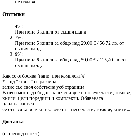
не издава
Отстъпки
4%:
При поне 3 книги от същия щанд.
7%:
При поне 5 книги за общо над 29,00 € / 56,72 лв. от
същия щанд.
9%:
При поне 8 книги за общо над 59,00 € / 115,40 лв. от
същия щанд.
Как се отброява (напр. при комплект)?
* Под "книга" се разбира
запис със своя собствена уеб страница.
В него могат да бъдат включени две и повече части, томове,
книги, цели поредици и комплекти. Обявената
цена на записа
се отнася за всички включени в него части, томове, книги...
Доставка
(с преглед и тест)