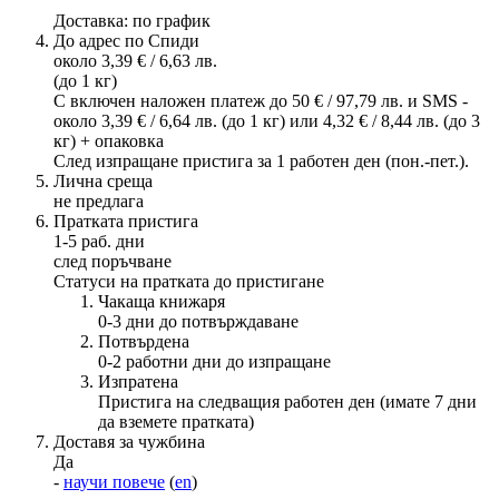
Доставка: по график
До адрес по Спиди
около 3,39 € / 6,63 лв.
(до 1 кг)
С включен наложен платеж до 50 € / 97,79 лв. и SMS -
около 3,39 € / 6,64 лв. (до 1 кг) или 4,32 € / 8,44 лв. (до 3
кг) + опаковка
След изпращане пристига за 1 работен ден (пон.-пет.).
Лична среща
не предлага
Пратката пристига
1-5 раб. дни
след поръчване
Статуси на пратката до пристигане
Чакаща книжаря
0-3 дни до потвърждаване
Потвърдена
0-2 работни дни до изпращане
Изпратена
Пристига на следващия работен ден (имате 7 дни
да вземете пратката)
Доставя за чужбина
Да
-
научи повече
(
en
)