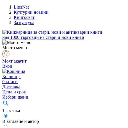
LiterNet
Културни новини
Книгосвят
За култура
над
1000
търговци на стари и нови книги
Моето меню
Моят акаунт
Вход
Кошница
0
книги
Доставка
Цена и срок
Избери щанд
Търсачка
В заглавие и автор