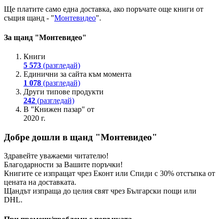
Ще платите
само една доставка
, ако поръчате още книги от
същия щанд - "
Монтевидео
".
За щанд "Монтевидео"
Книги
5 573
(разгледай)
Единични за сайта към момента
1 078
(разгледай)
Други типове продукти
242
(разгледай)
В "Книжен пазар" от
2020 г.
Добре дошли в щанд "Монтевидео"
Здравейте уважаеми читателю!
Благодарности за Вашите поръчки!
Книгите се изпращат чрез Еконт или Спиди с 30% отстъпка от
цената на доставката.
Щандът изпраща до целия свят чрез Български пощи или
DHL.