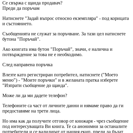
Се свържа с щанда продавач?
Преди да поръчам
Натиснете "Задай въпрос относно екземпляра" - под корицата
и състоянието.
Съобщенията не служат за поръчване. За тази цел натиснете
бутона "Поръчай".
Ако книгата има бутон "Поръчай", значи, е налична и
потвърждение за това не е необходимо.
След направена поръчка
Влезте като регистриран потребител, натиснете ("Моето
меню") - "Моите поръчки" и в желаната пратка изберете
"Изпрати съобщение до щанда".
Може ли да ми дадете телефон?
Телефоните са част от личните данни и нямаме право да ги
предоставяме на трети лица.
Но има как да получите отговор от книжаря - чрез съобщение
под интересуващата Ви книга. Те са анонимни за останалите
потребители и се валидират от нашия екип, преди да бъдат