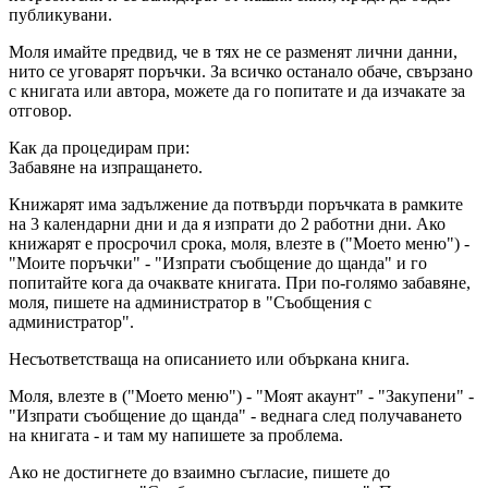
публикувани.
Моля имайте предвид, че в тях не се разменят лични данни,
нито се уговарят поръчки. За всичко останало обаче, свързано
с книгата или автора, можете да го попитате и да изчакате за
отговор.
Как да процедирам при:
Забавяне на изпращането.
Книжарят има задължение да потвърди поръчката в рамките
на 3 календарни дни и да я изпрати до 2 работни дни. Ако
книжарят е просрочил срока, моля, влезте в ("Моето меню") -
"Моите поръчки" - "Изпрати съобщение до щанда" и го
попитайте кога да очаквате книгата. При по-голямо забавяне,
моля, пишете на администратор в "Съобщения с
администратор".
Несъответстваща на описанието или объркана книга.
Моля, влезте в ("Моето меню") - "Моят акаунт" - "Закупени" -
"Изпрати съобщение до щанда" - веднага след получаването
на книгата - и там му напишете за проблема.
Ако не достигнете до взаимно съгласие, пишете до