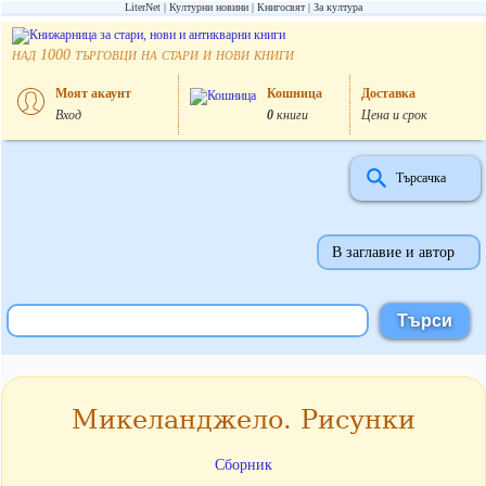
LiterNet
Културни новини
Книгосвят
За култура
над
търговци на стари и нови книги
1000
Моят акаунт
Кошница
Доставка
Вход
0
книги
Цена и срок
Търсачка
В заглавие и автор
Микеланджело. Рисунки
Сборник