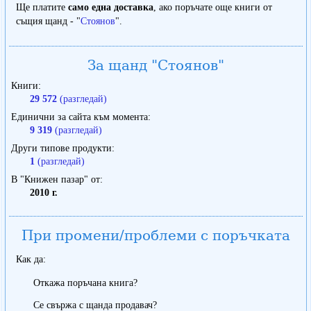
Ще платите
само една доставка
, ако поръчате още книги от
същия щанд - "
Стоянов
".
За щанд "Стоянов"
Книги
29 572
(разгледай)
Единични за сайта към момента
9 319
(разгледай)
Други типове продукти
1
(разгледай)
В "Книжен пазар" от
2010 г.
При промени/проблеми с поръчката
Как да:
Откажа поръчана книга?
Се свържа с щанда продавач?