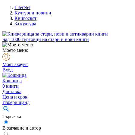
LiterNet
Културни новини
Книгосвят
За култура
над
1000
търговци на стари и нови книги
Моето меню
Моят акаунт
Вход
Кошница
0
книги
Доставка
Цена и срок
Избери щанд
Търсачка
В заглавие и автор