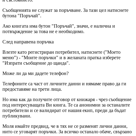
Съобщенията не служат за поръчване. За тази цел натиснете
бутона "Поръчай".
Ако книгата има бутон "Поръчай", значи, е налична и
потвърждение за това не е необходимо.
След направена поръчка
Влезте като регистриран потребител, натиснете ("Моето
меню") - "Моите поръчки" и в желаната пратка изберете
"Изпрати съобщение до щанда".
Може ли да ми дадете телефон?
Телефоните са част от личните данни и нямаме право да ги
предоставяме на трети лица.
Но има как да получите отговор от книжаря - чрез съобщение
под интересуващата Ви книга. Те са анонимни за останалите
потребители и се валидират от нашия екип, преди да бъдат
публикувани.
Моля имайте предвид, че в тях не се разменят лични данни,
нито се уговарят поръчки. За всичко останало обаче, свързано