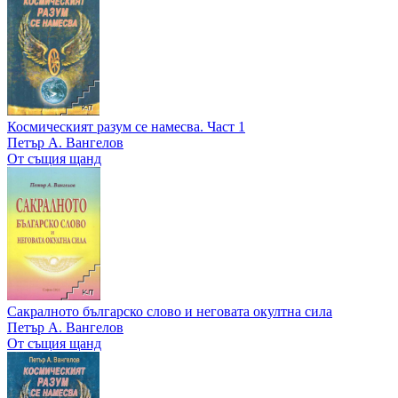
Космическият разум се намесва. Част 1
Петър А. Вангелов
От същия щанд
Сакралното българско слово и неговата окултна сила
Петър А. Вангелов
От същия щанд