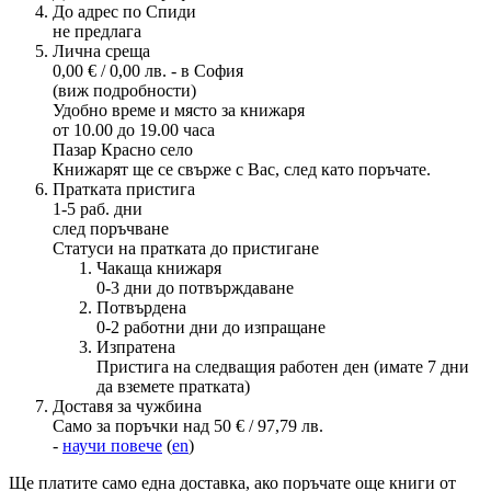
До адрес по Спиди
не предлага
Лична среща
0,00 € / 0,00 лв. - в София
(виж подробности)
Удобно време и място за книжаря
от 10.00 до 19.00 часа
Пазар Красно село
Книжарят ще се свърже с Вас, след като поръчате.
Пратката пристига
1-5 раб. дни
след поръчване
Статуси на пратката до пристигане
Чакаща книжаря
0-3 дни до потвърждаване
Потвърдена
0-2 работни дни до изпращане
Изпратена
Пристига на следващия работен ден (имате 7 дни
да вземете пратката)
Доставя за чужбина
Само за поръчки над 50 € / 97,79 лв.
-
научи повече
(
en
)
Ще платите
само една доставка
, ако поръчате още книги от