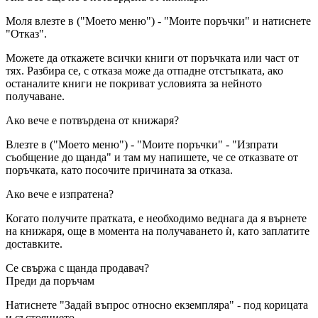
Моля влезте в ("Моето меню") - "Моите поръчки" и натиснете
"Отказ".
Можете да откажете всички книги от поръчката или част от
тях. Разбира се, с отказа може да отпадне отстъпката, ако
останалите книги не покриват условията за нейното
получаване.
Ако вече е потвърдена от книжаря?
Влезте в ("Моето меню") - "Моите поръчки" - "Изпрати
съобщение до щанда" и там му напишете, че се отказвате от
поръчката, като посочите причината за отказа.
Ако вече е изпратена?
Когато получите пратката, е необходимо веднага да я върнете
на книжаря, още в момента на получаването ѝ, като заплатите
доставките.
Се свържа с щанда продавач?
Преди да поръчам
Натиснете "Задай въпрос относно екземпляра" - под корицата
и състоянието.