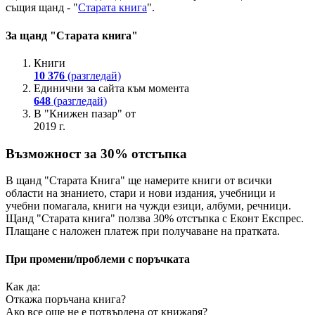
същия щанд - "
Старата книга
".
За щанд "Старата книга"
Книги
10 376
(разгледай)
Единични за сайта към момента
648
(разгледай)
В "Книжен пазар" от
2019 г.
Възможност за 30% отстъпка
В щанд "Старата Книга" ще намерите книги от всички
области на знанието, стари и нови издания, учебници и
учебни помагала, книги на чужди езици, албуми, речници.
Щанд "Старата книга" ползва 30% отстъпка с Еконт Експрес.
Плащане с наложен платеж при получаване на пратката.
При промени/проблеми с поръчката
Как да:
Откажа поръчана книга?
Ако все още не е потвърдена от книжаря?