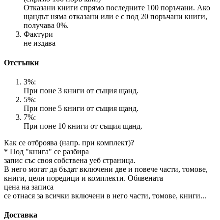
Отказани книги спрямо последните 100 поръчани. Ако
щандът няма отказани или е с под 20 поръчани книги,
получава 0%.
Фактури
не издава
Отстъпки
3%:
При поне 3 книги от същия щанд.
5%:
При поне 5 книги от същия щанд.
7%:
При поне 10 книги от същия щанд.
Как се отброява (напр. при комплект)?
* Под "книга" се разбира
запис със своя собствена уеб страница.
В него могат да бъдат включени две и повече части, томове,
книги, цели поредици и комплекти. Обявената
цена на записа
се отнася за всички включени в него части, томове, книги...
Доставка