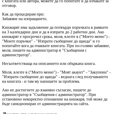
с книгата или автора, можете да го попитате и да изчакате за
отговор.
Как да процедирам при:
Забавяне на изпращането.
Книжарят има задължение да потвърди поръчката в рамките
на 3 календарни дни и да я изпрати до 2 работни дни. Ако
книжарят е просрочил срока, моля, влезте в ("Моето меню") -
"Моите поръчки" - "Изпрати съобщение до щанда" и го
попитайте кога да очаквате книгата. При по-голямо забавяне,
моля, пишете на администратор в "Съобщения с
администратор".
Несъответстваща на описанието или объркана книга.
Моля, влезте в ("Моето меню") - "Моят акаунт" - "Закупени" -
"Изпрати съобщение до щанда" - веднага след получаването
на книгата - и там му напишете за проблема.
Ако не достигнете до взаимно съгласие, пишете до
администратор в "Съобщения с администратор". При
установено некоректно отношение на книжаря, той може да
бъде санкциониран от администрацията на сайта.