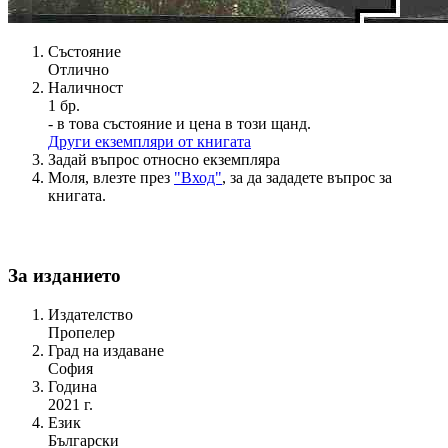
Състояние
Отлично
Наличност
1 бр.
- в това състояние и цена в този щанд.
Други екземпляри от книгата
Задай въпрос относно екземпляра
Моля, влезте през
"Вход"
, за да зададете въпрос за
книгата.
За изданието
Издателство
Пропелер
Град на издаване
София
Година
2021 г.
Език
Български