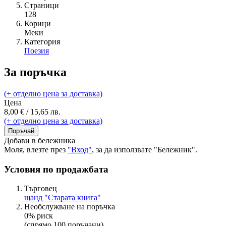
Страници
128
Корици
Меки
Категория
Поезия
За поръчка
(+ отделно цена за доставка)
Цена
8,00 € / 15,65 лв.
(+ отделно цена за доставка)
Поръчай
Добави в бележника
Моля, влезте през
"Вход"
, за да използвате "Бележник".
Условия по продажбата
Търговец
щанд "Старата книга"
Необслужване на поръчка
0% риск
(спрямо 100 поръчани)